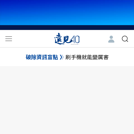
破除資訊盲點
刷手機就能變厲害