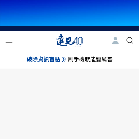
破除資訊盲點
刷手機就能變厲害