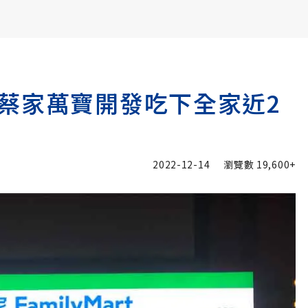
書6選3 特價 3,980 元
蔡家萬寶開發吃下全家近2
2022-12-14
瀏覽數
19,600+