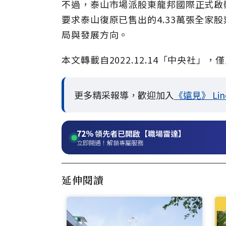
不過，泰山市場派股東龍邦國際正式啟
要求泰山復原已售出的4.33萬張全家
局與發展方向。
本文轉載自
2022.12.1
4「中央社」，
僅
更多精采報導，歡迎加入
《遠見》 Li
72%
領先者已開啟【職場雷達】
立即開通！解鎖專屬服務
延伸閱讀