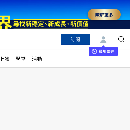
瞭解更多
訂閱
特色頻道
訂閱
見線上讀
ESG遠見
職場雷達
上讀
學堂
活動
多訂閱方案
城市學
刊購買
健康遠見
子報訂閱
華人精英論壇
享知識包
領導影響力學院