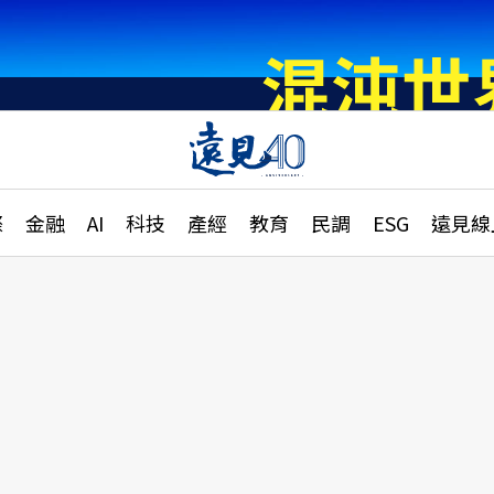
章
特輯
文章
大學升學、職涯攻略
遠
際
金融
AI
科技
產經
教育
民調
ESG
遠見線
國際
更
縣市施政調查全解析
金融
單
民調
產經
電
好享生活
獨
專欄