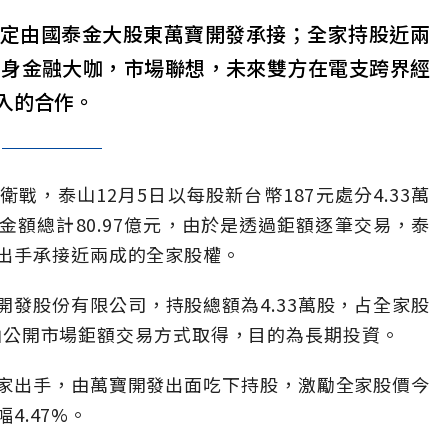
，確定由國泰金大股東萬寶開發承接；全家持股近兩
變身金融大咖，市場聯想，未來雙方在電支跨界經
入的合作。
戰，泰山12月5日以每股新台幣187元處分4.33萬
額總計80.97億元，由於是透過鉅額逐筆交易，泰
出手承接近兩成的全家股權。
發股份有限公司，持股總額為4.33萬股，占全家股
日經由公開市場鉅額交易方式取得，目的為長期投資。
家出手，由萬寶開發出面吃下持股，激勵全家股價今
4.47%。