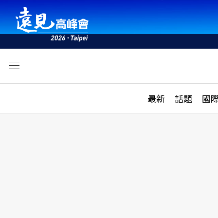
文
最新
最新
話題
國
雜誌目錄
活動
話題
AI
學堂
專題報導
科技
教育
遠見ON AIR
影音
合作