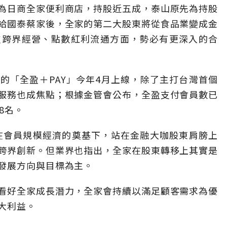
為日商全家便利商店，持股近五成，泰山原先為持股
給國泰蔡家後，全家的第二大股東將從食品業變成金
支跨界經營、點數紅利流通方面，勢必有更深入的合
的「全盈＋PAY」今年4月上線，除了主打台灣首個
服務也成焦點；根據金管會公布，全盈支付會員數已
8名。
，在會員規模經濟的奠基下，站在金融大咖股東肩膀上
跨界創新。但業界也指出，全家在股東轉移上其實是
發展方向與目標為主。
看好全家成長潛力，全家會持續以滿足顧客需求為優
大利益。