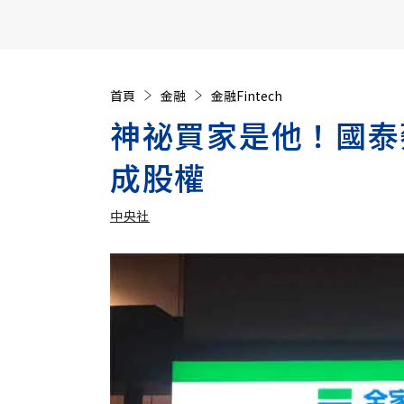
【遠見40週年慶】訂《遠見》贈實用家電3選1+暢銷好
首頁
金融
金融Fintech
神祕買家是他！國泰
成股權
中央社
加入追蹤
中央社