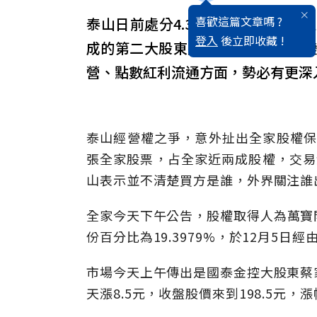
喜歡這篇文章嗎 ?
泰山日前處分4.33萬張全家股票
登入
後立即收藏 !
成的第二大股東將從老字號食品業
營、點數紅利流通方面，勢必有更深
泰山經營權之爭，意外扯出全家股權保衛
張全家股票，占全家近兩成股權，交易金
山表示並不清楚買方是誰，外界關注誰
全家今天下午公告，股權取得人為萬寶開
份百分比為19.3979%，於12月5
市場今天上午傳出是國泰金控大股東蔡
天漲8.5元，收盤股價來到198.5元，漲幅