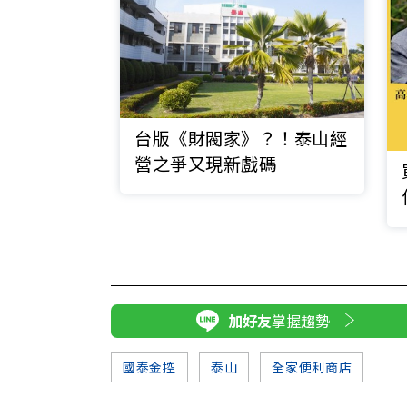
台版《財閥家》？！泰山經
營之爭又現新戲碼
加好友
掌握趨勢
國泰金控
泰山
全家便利商店