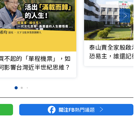
泰山賣全家股啟示
恐易主，誰還記得
買不起的「單程機票」，如
何影響台灣近半世紀思維？
關注FB
熱門議題