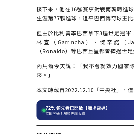
接下來，他在16強賽事對戰南韓時進
生涯第77顆進球，追平巴西傳奇球王比利
但由於比利曾率巴西拿下3屆世足冠軍
林查（Garrincha）、傑辛諾（J
（Ronaldo）等巴西巨星都曾捧過世
內馬爾今天說：「我不會就效力國家
來。」
本文轉載自
2022.12.10
「中央社」
，僅
72%
領先者已開啟【職場雷達】
立即開通！解鎖專屬服務