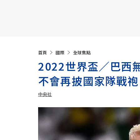
【遠見40週年慶】訂《遠見》贈實用家電3選1+暢銷好
首頁
國際
全球焦點
2022世界盃／巴
不會再披國家隊戰袍
中央社
加入追蹤
中央社