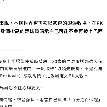
）來說，本屆世界盃再次以悲傷的眼淚收場，在PK
位身價極高的足球員暗示自己可能不會再披上巴西
長賽上半場傷停補時階段，30歲的內馬爾透過強大個
門將後高射破門，一度取得1球領先優勢。不過克羅
Petkovic）成功射門，把戰局拖入PK大戰。
內馬爾忍不住心碎痛哭。
掩情緒、聲音顫抖，坦言自己無法「百分之百保證」
衣上陣。