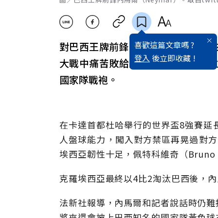
喜歡這篇文章嗎 ?
對巴西王牌前鋒內馬爾（Neymar
登入
後立即收藏 !
大戰中痛苦敗給克羅埃西亞後，這
國家隊戰袍。
在卡達首都杜哈舉行的世界盃8強賽延
人盤球能力，闖入對方禁區再晃過對方
埃西亞韌性十足，佩特科維奇（Bruno 
克羅埃西亞最終以4比2淘汰巴西後，
法新社報導，內馬爾和記者說話時仍難
將來還會披上巴西知名的國家隊黃色球