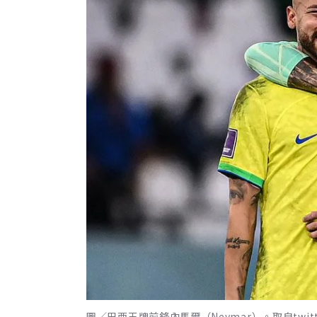
圖／巴西王牌前鋒內馬爾（Neymar）。取自twitt