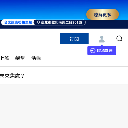
瞭解更多
訂閱
特色頻道
訂閱
見線上讀
ESG遠見
職場雷達
上讀
學堂
活動
多訂閱方案
城市學
刊購買
健康遠見
未來焦慮？
子報訂閱
華人精英論壇
享知識包
領導影響力學院