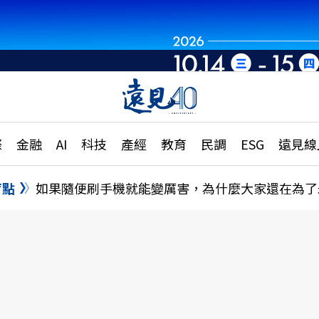
章
特輯
文章
大學升學、職涯攻略
遠
際
金融
AI
科技
產經
教育
民調
ESG
遠見線
國際
更
縣市施政調查全解析
金融
單
民調
盲點
如果隨便刷手機就能變厲害，為什麼大家還在為了
產經
電
好享生活
獨
專欄