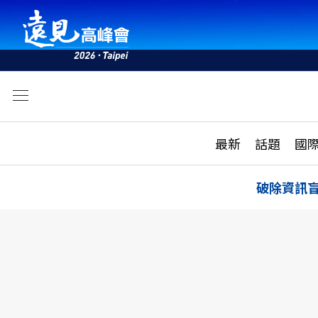
文
最新
最新
話題
國
雜誌目錄
活動
話題
AI
破除資訊
學堂
專題報導
科技
教育
遠見ON AIR
影音
合作