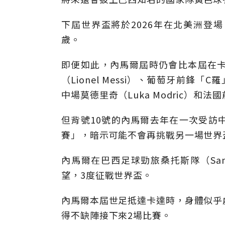
下屆世界盃將於2026年在北美洲登場
歲。
即便如此，內馬爾屆時仍會比本屆在
（Lionel Messi）、葡萄牙前鋒「C羅
中場莫德里奇（Luka Modric）和法國前鋒
但背號10號的內馬爾去年在一次受訪
賽」，暗示可能不會再挑戰另一場世界
內馬爾在巴西足球勁旅桑托斯隊（Sa
望，3度征戰世界盃。
內馬爾本屆世足抵達卡達時，身體似乎
得不缺陣接下來2場比賽。