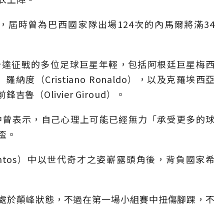
，屆時曾為巴西國家隊出場124次的內馬爾將滿34
卡達征戰的多位足球巨星年輕，包括阿根廷巨星梅西
」羅納度（Cristiano Ronaldo），以及克羅埃西亞
吉魯（Olivier Giroud）。
中曾表示，自己心理上可能已經無力「承受更多的球
盃。
ntos）中以世代奇才之姿嶄露頭角後，背負國家希
處於顛峰狀態，不過在第一場小組賽中扭傷腳踝，不