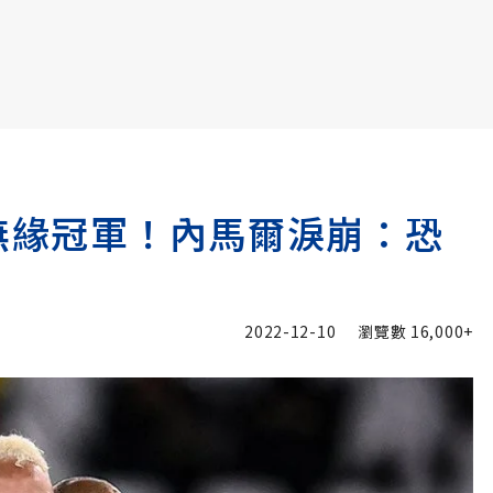
書6選3 特價 3,980 元
西無緣冠軍！內馬爾淚崩：恐
2022-12-10
瀏覽數
16,000+