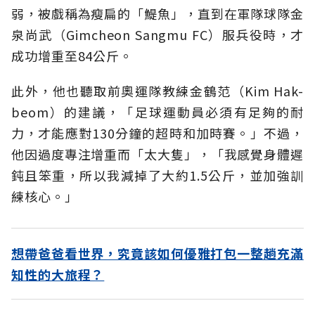
弱，被戲稱為瘦扁的「鯷魚」，直到在軍隊球隊金
泉尚武（Gimcheon Sangmu FC）服兵役時，才
成功增重至84公斤。
此外，他也聽取前奧運隊教練金鶴范（Kim Hak-
beom）的建議，「足球運動員必須有足夠的耐
力，才能應對130分鐘的超時和加時賽。」不過，
他因過度專注增重而「太大隻」，「我感覺身體遲
鈍且笨重，所以我減掉了大約1.5公斤，並加強訓
練核心。」
想帶爸爸看世界，究竟該如何優雅打包一整趟充滿
知性的大旅程？