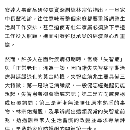
安達人壽商品研發處資深副總林宗佑指出，一旦家
中長輩確診，往往意味著整個家庭都要重新調整生
活與工作安排，甚至迫使青壯年家屬必須放下手邊
工作投入照顧，進而引發難以承受的經濟與心理重
擔。
然而，許多人在面對疾病初期時，常將「失智症」
與「正常老化」混為一談，因而錯失失智症早期治
療與延緩退化的黃金時機。失智症前兆主要具備三
大特徵：第一是缺乏病識感，一般健忘經提醒仍能
想起，失智患者卻會徹底忘記；第二是方向感衰退
或反覆詢問；第三是漸漸無法勝任原本熟悉的事
物。林宗佑提醒，及早辨識出這類異常的失智症前
兆，透過觀察家人生活習慣的改變並尋求專業評
估，是啟動家庭防護網的關鍵第一步。