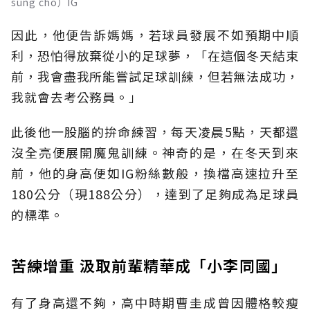
sung cho）IG
因此，他便告訴媽媽，若球員發展不如預期中順
利，恐怕得放棄從小的足球夢，「在這個冬天結束
前，我會盡我所能嘗試足球訓練，但若無法成功，
我就會去考公務員。」
此後他一股腦的拚命練習，每天凌晨5點，天都還
沒全亮便展開魔鬼訓練。神奇的是，在冬天到來
前，他的身高便如IG粉絲數般，換檔高速拉升至
180公分（現188公分），達到了足夠成為足球員
的標準。
苦練增重 汲取前輩精華成「小李同國」
有了身高還不夠，高中時期曹圭成曾因體格較瘦