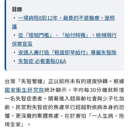
目錄
•
一場病程8到12年，最貴的不是醫療，是照
護
•
從「理賠門檻」、「給付時機」，檢視現行
保單盲區
•
安達人壽打造「輕度即早給付」專屬失智險
•
失智症 必看重點Q&A
台灣「失智警鐘」正以前所未有的速度快轉。根據
國家衛生研究院
統計顯示，平均每30分鐘就新增
一名失智症患者。隨著進入超高齡社會與少子化加
劇，民眾對失智症的焦慮早已超越對疾病本身的恐
懼，更深層的集體焦慮，在於害怕「一人生病，拖
垮全家」。