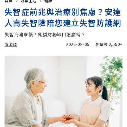
首頁
好享生活
健康
失智症前兆與治療別焦慮？安達
人壽失智險陪您建立失智防護網
失智海嘯來襲！鉅額財務缺口怎麼補？
游姿穎
2026-08-05
瀏覽數
2,550+