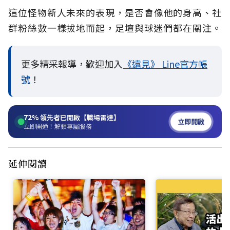
這位怪物新人未來的表現，是否會像他的身高、社
群粉絲數一樣拔地而起，足壇與球迷們都在關注。
更多精采報導，歡迎加入
《遠見》 Line官方帳
號
！
72%
領先者已開啟【職場雷達】
立即開啟
立即開通！解鎖專屬服務
延伸閱讀