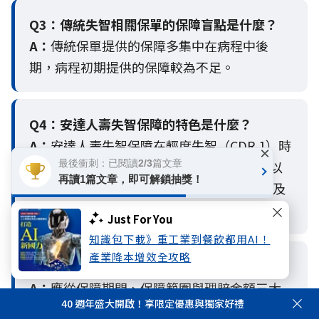
Q3：
傳統失智相關保單的保障盲點是什麼？
A：
傳統保單提供的保障多集中在病程中後
期，病程初期提供的保障較為不足。
Q4：
安達人壽失智保障的特色是什麼？
A：
安達人壽失智保障在輕度失智（CDR 1）時
×
即提供部分保障，並在中重度失智（CDR 2以
最後衝刺：已閱讀2/3篇文章
再讀1篇文章，即可解鎖抽獎！
上）時一次性提供整筆理賠給付，降低患者及
其家庭財務壓力。
Just For You
知識包下載》重工業到餐飲都用AI！
產業降本增效全攻略
Q5：
如何有效規劃失智症的財務保障？
A：
應從保障期間、保障範圍與理賠金額三大
40 週年盛大開啟！享限定優惠與獨家好禮
面向檢視保單，並提早佈局，將保險與投資、