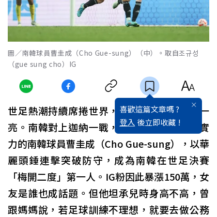
圖／南韓球員曹圭成（Cho Gue-sung）（中）。取自조규성
（gue sung cho）IG
喜歡這篇文章嗎 ?
世足熱潮持續席捲世界，後起新秀讓人眼睛一
登入
後立即收藏 !
亮。南韓對上迦納一戰，顏值堪比韓星又有實
力的南韓球員曹圭成（Cho Gue-sung），以華
麗頭錘連擊突破防守，成為南韓在世足決賽
「梅開二度」第一人。IG粉因此暴漲150萬，女
友是誰也成話題。但他坦承兒時身高不高，曾
跟媽媽說，若足球訓練不理想，就要去做公務