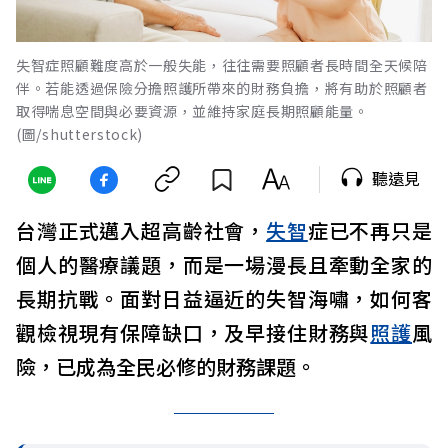
失智症照顧難度高於一般失能，往往需要照顧者長時間全天候陪
伴。若能透過保險分擔照護所帶來的財務負擔，將有助於照顧者
取得喘息空間與必要資源，並維持家庭長期照顧能量。
(圖/shutterstock)
聽遠見
台灣正式邁入超高齡社會，
失智
症已不再只是
個人的醫療議題，而是一場漫長且牽動全家的
長期抗戰。面對日益逼近的失智海嘯，如何客
觀檢視現有保障缺口，及早接住財務與
照護
風
險，已成為全民必修的財務課題。