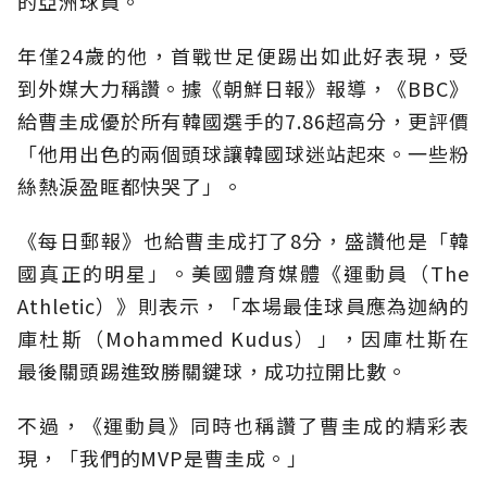
的亞洲球員。
年僅24歲的他，首戰世足便踢出如此好表現，受
到外媒大力稱讚。據《朝鮮日報》報導，《BBC》
給曹圭成優於所有韓國選手的7.86超高分，更評價
「他用出色的兩個頭球讓韓國球迷站起來。一些粉
絲熱淚盈眶都快哭了」。
《每日郵報》也給曹圭成打了8分，盛讚他是「韓
國真正的明星」。美國體育媒體《運動員（The
Athletic）》則表示，「本場最佳球員應為迦納的
庫杜斯（Mohammed Kudus）」，因庫杜斯在
最後關頭踢進致勝關鍵球，成功拉開比數。
不過，《運動員》同時也稱讚了曹圭成的精彩表
現，「我們的MVP是曹圭成。」