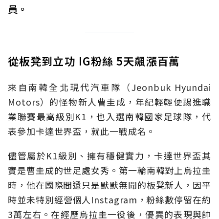
員。
從板凳到立功 IG粉絲 5天飆漲百萬
來自南韓全北現代汽車隊（Jeonbuk Hyundai
Motors）的怪物新人曹圭成，年紀輕輕便踢進職
業聯賽最高級別K1，也入選南韓國家足球隊，代
表參加卡達世界盃，就此一戰成名。
儘管屬於K1級別、擁有穩健實力，卡達世界盃其
實是曹圭成的世足處女秀。第一輪南韓對上烏拉圭
時，他在國際間還只是默默無聞的板凳新人，因平
時並未特別經營個人Instagram，粉絲數停留在約
3萬左右。在經歷烏拉圭一役後，優異的表現與帥