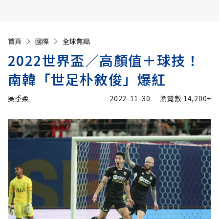
首頁
國際
全球焦點
2022世界盃／高顏值＋球技！
南韓「世足朴敘俊」爆紅
吳季柔
2022-11-30
瀏覽數
14,200+