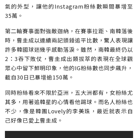
氣的外型，讓他的Instagram粉絲數瞬間暴增至
35萬。
第二輪賽事面對強敵迦納，在賽事拉距、南韓落後
時，曹圭成以連續兩記頭錘追平比數，驚人表現讓
許多韓國球迷幾乎感動落淚。雖然，南韓最終仍以
2：3吞下敗仗，曹圭成出類拔萃的表現在全球觀
眾心中留下鮮明印象，他的IG粉絲數也同步飆升，
截自30日已暴增逾150萬。
同時粉絲看來不限於亞洲，五大洲都有，女粉絲尤
其多，用著追韓星的心情看他踢球。而名人粉絲也
不少，像是韓團Lovely的李美珠，最近就表示自
己好像已愛上曹圭成。