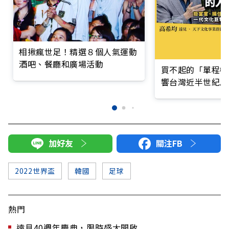
相揪瘋世足！精選８個人氣運動
酒吧、餐廳和廣場活動
買不起的「單程機
響台灣近半世紀思
加好友
關注FB
2022世界盃
韓國
足球
熱門
遠見40週年慶典，限時盛大開啟