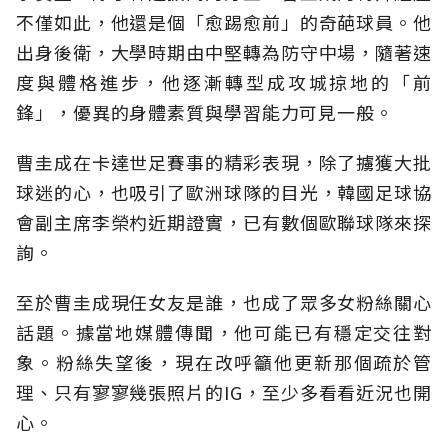
不僅如此，他還是個「愈踢愈前」的奇葩球員。他
出身後衛，大學時期由中堅轉為防守中場，隨著速
度與體格進步，他逐漸轉型成攻城掠地的「前
鋒」，優異的身體素質與學習能力可見一般。
曹圭成在卡達世足賽事的精彩表現，除了擄獲大批
球迷的心，也吸引了歐洲球隊的目光，韓國足球協
會副主席李榮杓近期證實，已有數個歐聯球隊來探
詢。
至於曹圭成現任女友是誰，也成了眾多女粉絲關心
話題。據當地媒體傳聞，他可能已有穩定交往對
象。粉絲失望後，現在改呼籲他更新那個疏於管
理、只有寥寥幾張照片的IG，至少多看看近況也開
心。