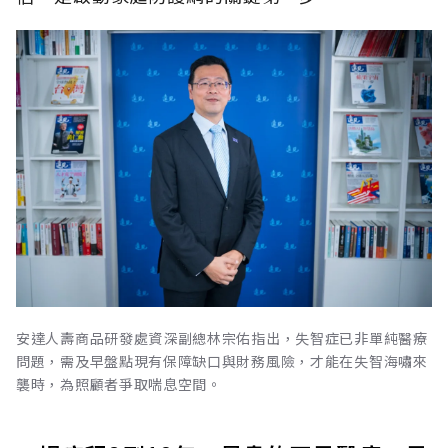
安達人壽商品研發處資深副總林宗佑指出，失智症已非單純醫療
問題，需及早盤點現有保障缺口與財務風險，才能在失智海嘯來
襲時，為照顧者爭取喘息空間。