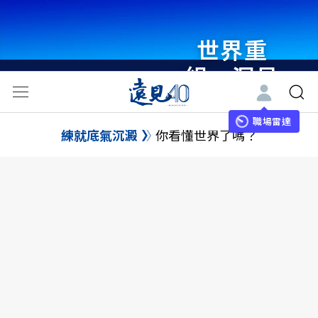
世界重
組・洞見
未來 與
世界領袖
職場雷達
練就底氣沉澱
你看懂世界了嗎？
同行