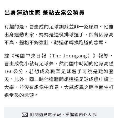
出身運動世家 差點去當公務員
有趣的是，曹圭成的足球訓練並非一路順風。他雖
出身運動世家，媽媽是退役排球選手，卻曾因身高
不高、體格不夠強壯，動過想轉換跑道的念頭。
據《韓國中央日報（The Joongang）》報導，
曹圭成從小就有足球夢，然而國中時期的他身高僅
160公分，若想成為職業足球選手可說是難如登
天。此外，國二時他還聽聞想透過足球成績申請上
大學，並沒有想像中容易，大感訝異之餘也萌生打
退堂鼓的念頭。
訂閱遠見電子報，掌握國內外大事