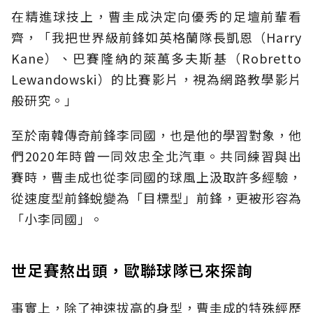
在精進球技上，曹圭成決定向優秀的足壇前輩看
齊，「我把世界級前鋒如英格蘭隊長凱恩（Harry
Kane）、巴賽隆納的萊萬多夫斯基（Robretto
Lewandowski）的比賽影片，視為網路教學影片
般研究。」
至於南韓傳奇前鋒李同國，也是他的學習對象，他
們2020年時曾一同效忠全北汽車。共同練習與出
賽時，曹圭成也從李同國的球風上汲取許多經驗，
從速度型前鋒蛻變為「目標型」前鋒，更被形容為
「小李同國」。
世足賽熬出頭，歐聯球隊已來探詢
事實上，除了神速拔高的身型，曹圭成的特殊經歷