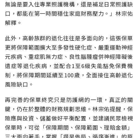
無論是要入住專業照護機構，還是補足日常照護缺
口，都能在第一時間穩住家庭財務壓力。」林宗佑
解釋。
此外，高齡族群的退化往往是多面向的，這張保單
更將保障範圍擴大至多發性硬化症、嚴重運動神經
元疾病、重症肌無力症、良性腦腫瘤併神經障礙後
遺症等退化疾病，並配合1至6級失能豁免保費機
制，將保障期間延續至100歲，全面接住高齡退化
風險缺口。
再完善的保單終究只是防護網的一環，真正的關
鍵，仍在於整體的財務規劃思維。
林宗佑提醒，保
險應與投資、儲蓄做好平衡配置，並建議民眾檢視
保單時，可從「保障期間、保障範圍、理賠金額」
三大面向著手，掌握「提早佈局、循序漸進」的原