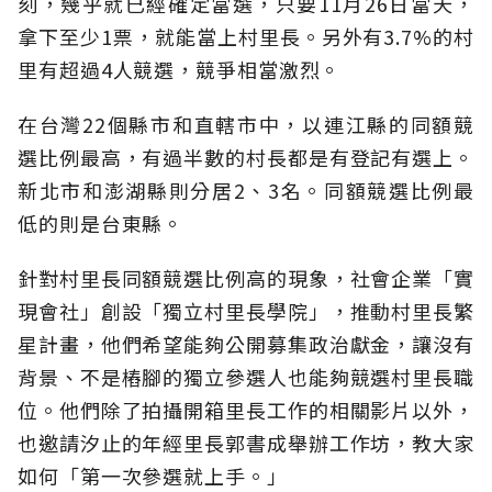
刻，幾乎就已經確定當選，只要11月26日當天，
拿下至少1票，就能當上村里長。另外有3.7%的村
里有超過4人競選，競爭相當激烈。
在台灣22個縣市和直轄市中，以連江縣的同額競
選比例最高，有過半數的村長都是有登記有選上。
新北市和澎湖縣則分居2、3名。同額競選比例最
低的則是台東縣。
針對村里長同額競選比例高的現象，社會企業「實
現會社」創設「獨立村里長學院」，推動村里長繁
星計畫，他們希望能夠公開募集政治獻金，讓沒有
背景、不是樁腳的獨立參選人也能夠競選村里長職
位。他們除了拍攝開箱里長工作的相關影片以外，
也邀請汐止的年經里長郭書成舉辦工作坊，教大家
如何「第一次參選就上手。」