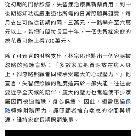
從初期的門診診療、失智症治療與新藥費用，到中
後期認知功能嚴重退化所需的日常照顧與雜費，每
月支出可能從初期的兩、三萬元，一路攀升至六萬
元以上。若把時間拉長至十年，一個失智症家庭的
總花費可能上看700萬元。
除了可預見的財務支出，林宗佑也點出一個容易被
忽略的照護盲點：「多數家庭把資源放在病人身
上，卻忽略照顧者同樣承受龐大的心理壓力。」他
直言，失智症照顧的難度遠高於一般失能，往往需
要近乎全天候的陪伴，龐大的壓力也常迫使不少家
屬因而被迫離職，身心俱疲。
因此，極需透過
保
險
轉嫁財務壓力，讓照顧者擁有喘息的空間與資
源，維持家庭長期照顧能量。