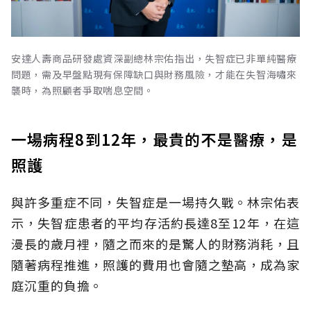
安達人壽商品研發處資深副總林宗佑指出，失智症已非單純醫療
問題，需及早盤點現有保障缺口與財務風險，才能在失智海嘯來
襲時，為照顧者爭取喘息空間。
一場病程8到12年，最貴的不是醫療，是
照護
與許多重症不同，失智症是一場持久戰。林宗佑表
示，失智症患者的平均存活約長達8至12年，在這
漫長的歲月裡，隨之而來的是驚人的財務消耗，且
隨著病程推進，照護的費用也會隨之墊高，成為家
庭沉重的負擔。