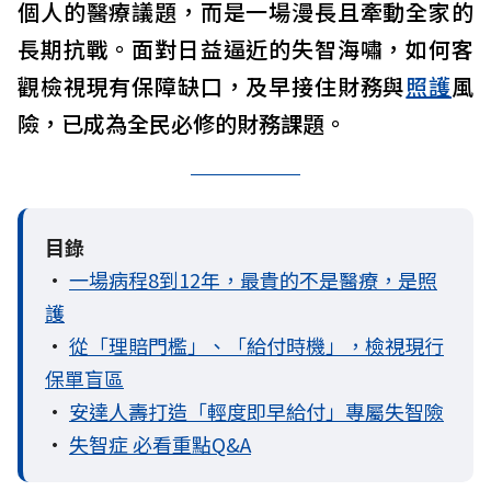
個人的醫療議題，而是一場漫長且牽動全家的
長期抗戰。面對日益逼近的失智海嘯，如何客
觀檢視現有保障缺口，及早接住財務與
照護
風
險，已成為全民必修的財務課題。
目錄
•
一場病程8到12年，最貴的不是醫療，是照
護
•
從「理賠門檻」、「給付時機」，檢視現行
保單盲區
•
安達人壽打造「輕度即早給付」專屬失智險
•
失智症 必看重點Q&A