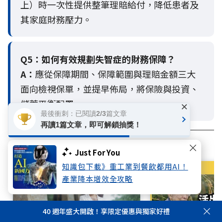
上）時一次性提供整筆理賠給付，降低患者及
其家庭財務壓力。
Q5：
如何有效規劃失智症的財務保障？
A：
應從保障期間、保障範圍與理賠金額三大
面向檢視保單，並提早佈局，將保險與投資、
儲蓄平衡配置。
×
最後衝刺：已閱讀2/3篇文章
再讀1篇文章，即可解鎖抽獎！
相關文章
Just For You
知識包下載》重工業到餐飲都用AI！
產業降本增效全攻略
40 週年盛大開啟！享限定優惠與獨家好禮