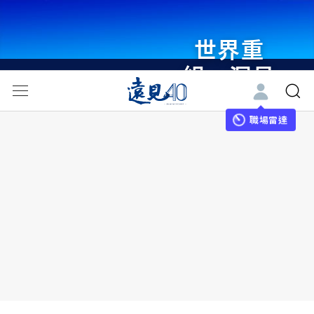
世界重
組・洞見
未來 與
世界領袖
職場雷達
同行