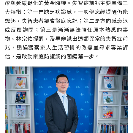
療與延緩退化的黃金時機。失智症前兆主要具備三
大特徵：第一是缺乏病識感，一般健忘經提醒仍能
想起，失智患者卻會徹底忘記；第二是方向感衰退
或反覆詢問；第三是漸漸無法勝任原本熟悉的事
物。林宗佑提醒，及早辨識出這類異常的失智症前
兆，透過觀察家人生活習慣的改變並尋求專業評
估，是啟動家庭防護網的關鍵第一步。