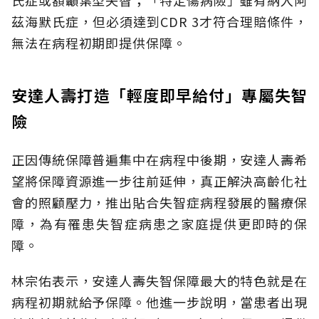
氏症或額顳葉型失智；「特定傷病險」雖有納入阿
茲海默氏症，但必須達到CDR 3才符合理賠條件，
無法在病程初期即提供保障。
安達人壽打造「輕度即早給付」專屬失智
險
正因傳統保障普遍集中在病程中後期，安達人壽希
望將保障資源進一步往前延伸，真正解決高齡化社
會的照顧壓力，推出貼合失智症病程發展的醫療保
障，為有罹患失智症病患之家庭提供更即時的保
障。
林宗佑表示，安達人壽失智保障最大的特色就是在
病程初期就給予保障。他進一步說明，當患者出現