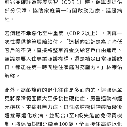
前兆並確診為輕度失智（CDR 1）時，保單即提供
部分保障，協助家庭第一時間啟動治療、延緩病
程。
若病程不幸惡化至中重度（CDR 2以上），則再一
次性提供整筆理賠給付。「這樣的設計是為了降低
客戶的不便，直接將整筆資金交給客戶自由運用。
無論是要入住專業照護機構，還是補足日常照護缺
口，都能在第一時間穩住家庭財務壓力。」林宗佑
解釋。
此外，高齡族群的退化往往是多面向的，這張保單
更將保障範圍擴大至多發性硬化症、嚴重運動神經
元疾病、重症肌無力症、良性腦腫瘤併神經障礙後
遺症等退化疾病，並配合1至6級失能豁免保費機
制，將保障期間延續至100歲，全面接住高齡退化