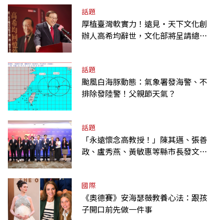
話題
厚植臺灣軟實力！遠見‧天下文化創
辦人高希均辭世，文化部將呈請總統
明令褒揚
話題
颱風白海豚動態：氣象署發海警、不
排除發陸警！父親節天氣？
話題
「永遠懷念高教授！」陳其邁、張善
政、盧秀燕、黃敏惠等縣市長發文弔
唁高希均
國際
《奧德賽》安海瑟薇教養心法：跟孩
子開口前先做一件事