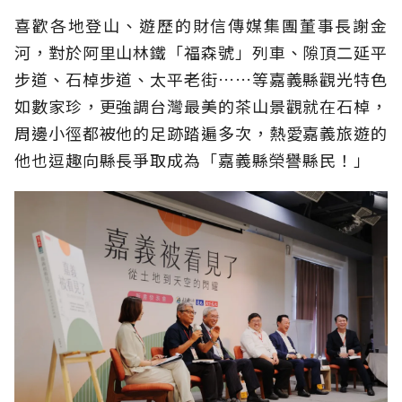
喜歡各地登山、遊歷的財信傳媒集團董事長謝金
河，對於阿里山林鐵「福森號」列車、隙頂二延平
步道、石棹步道、太平老街……等嘉義縣觀光特色
如數家珍，更強調台灣最美的茶山景觀就在石棹，
周邊小徑都被他的足跡踏遍多次，熱愛嘉義旅遊的
他也逗趣向縣長爭取成為「嘉義縣榮譽縣民！」