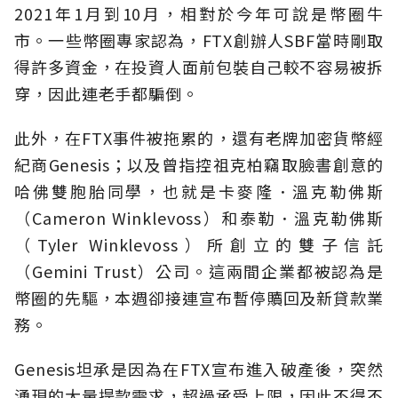
2021年1月到10月，相對於今年可說是幣圈牛
市。一些幣圈專家認為，FTX創辦人SBF當時剛取
得許多資金，在投資人面前包裝自己較不容易被拆
穿，因此連老手都騙倒。
此外，在FTX事件被拖累的，還有老牌加密貨幣經
紀商Genesis；以及曾指控祖克柏竊取臉書創意的
哈佛雙胞胎同學，也就是卡麥隆．溫克勒佛斯
（Cameron Winklevoss）和泰勒．溫克勒佛斯
（Tyler Winklevoss）所創立的雙子信託
（Gemini Trust）公司。這兩間企業都被認為是
幣圈的先驅，本週卻接連宣布暫停贖回及新貸款業
務。
Genesis坦承是因為在FTX宣布進入破產後，突然
湧現的大量提款需求，超過承受上限，因此不得不