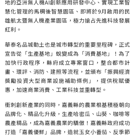
地的亞洲無人機AI創新應用研發中心、實現工業智
慧化管理的馬稠後智慧園區、即將於9月啟用的民
雄航太暨無人機產業園區，極力搶占先進科技發展
紅利。
華泰名品城動土也是城市轉型的重要里程碑，正式
宣告從「生產基地」蛻變成為「消費基地」！為了
加快行政程序，縣府成立專案窗口，整合都市計
畫、環評、消防、建照等流程，並頒布「振興經濟
獎勵投資大型商業設施補助條例」，提供稅賦優
惠，加速商業消費、工業科技並重轉型。
衝刺創新產業的同時，嘉義縣的農業根基積極朝向
品牌化、精品化升級，生產哈密瓜、山葵、咖啡等
農產精品，成為嘉義農業的驕傲！嘉義縣政府成功
打造「嘉義優鮮」品牌，造就玉女小番茄、反季節