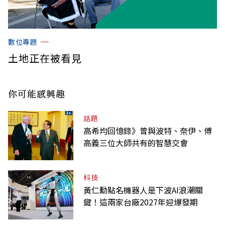
數位專題
土地正在被看見
你可能感興趣
話題
高希均回憶錄》曾與波特、奈伊、傅
高義三位大師共有的智慧交會
科技
黃仁勳點名機器人是下波AI浪潮關
鍵！這兩家台廠2027年迎爆發期