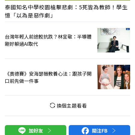
泰國知名中學校園槍擊悲劇：5死皆為教師！學生
憶「以為是惡作劇」
台灣年輕人前途較抗跌？林宜敬：半導體
剛好躲過AI取代
《奧德賽》安海瑟薇教養心法：跟孩子開
口前先做一件事
換個主題看看
加好友
關注FB