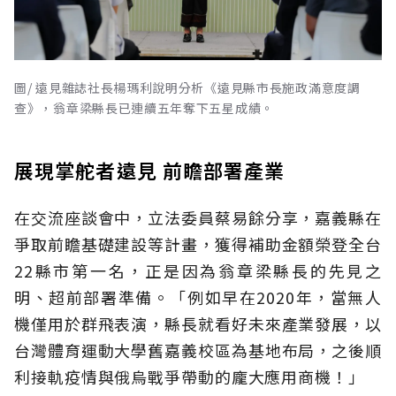
圖/ 遠見雜誌社長楊瑪利說明分析《遠見縣市長施政滿意度調
查》，翁章梁縣長已連續五年奪下五星成績。
展現掌舵者遠見 前瞻部署產業
在交流座談會中，立法委員蔡易餘分享，嘉義縣在
爭取前瞻基礎建設等計畫，獲得補助金額榮登全台
22縣市第一名，正是因為翁章梁縣長的先見之
明、超前部署準備。「例如早在2020年，當無人
機僅用於群飛表演，縣長就看好未來產業發展，以
台灣體育運動大學舊嘉義校區為基地布局，之後順
利接軌疫情與俄烏戰爭帶動的龐大應用商機！」