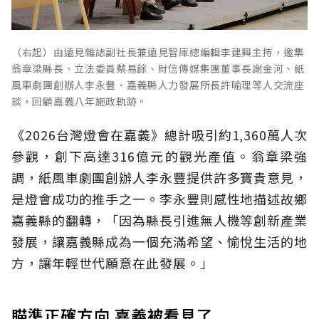
（右起）由遠見雜誌副社長兼遠見智庫總編輯李建興主持，邀集
翁章梁縣長、立法委員蔡易餘、財信傳媒集團董事長謝金河、紙
風車劇團創辦人李永豐、嘉義縣人力發展所長許喻理等人交流座
談，回顧嘉義八年施政軌跡。
《2026台灣燈會在嘉義》總計吸引約1,360萬人次
參觀，創下高達316億元的觀光產值。翁章梁強
調，紙風車劇團創辦人李永豐提供許多寶貴意見，
是燈會成功的推手之一。李永豐則感性地描述故鄉
嘉義縣的翻轉，「因為縣長引進無人機等創新產業
發展，讓嘉義縣成為一個充滿希望、愉悅生活的地
方，讓年輕世代願意在此發展。」
瞄準正確方向 嘉義被看見了