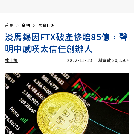
首頁
金融
投資理財
淡馬錫因FTX破產慘賠85億，聲
明中感嘆太信任創辦人
林士蕙
2022-11-18
瀏覽數
20,150+