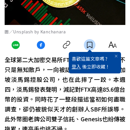
圖／Unsplash by Kanchanara
喜歡這篇文章嗎 ?
全球第二大加密交易所FTX破產出事，騙到的不
登入
後立即收藏 !
只是無知散戶，一向被認為是投資專家的新加
坡淡馬錫控股公司，也在此摔了一跤。本週
四，淡馬錫發表聲明，減記對FTX高達85.6億台
幣的投資。同時花了一整段描述當初如何盡職
調查，卻仍被貌似天才的創辦人SBF所誤導。
此外幣圈老牌公司雙子信託、Genesis也紛傳被
拖累，連高手也逃不過。