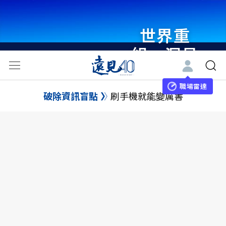
世界重
組・洞見
未來 與
世界領袖
職場雷達
破除資訊盲點
刷手機就能變厲害
同行