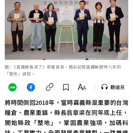
圖/ 《嘉義被看見了》新書發表，精彩紀錄嘉義縣歷時八年的
「整地」過程。
聽遠見
將時間倒回2018年，當時嘉義縣是重要的台灣
糧倉、農業重鎮，縣長翁章梁在同年底上任，
開始縣政「整地」。鞏固農業強項，加碼科
技、工業實力，全面發展產業轉型，一路推進