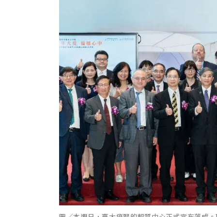
圖／本週日，臺大癌醫的輻質中心正式宣布落成。