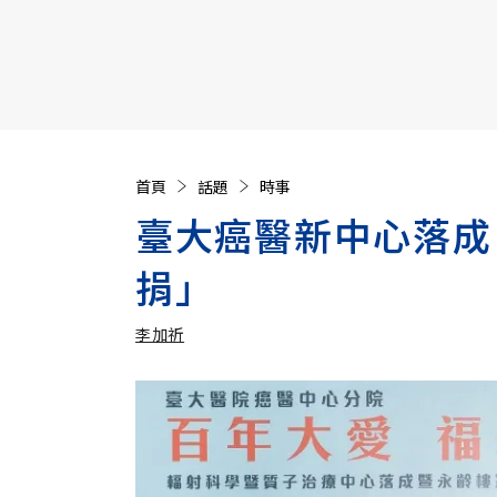
【遠見40週年慶】訂《遠見》贈實用家電3選1+暢銷好
首頁
話題
時事
臺大癌醫新中心落成
捐」
李加祈
加入追蹤
李加祈