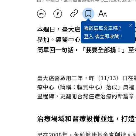
喜歡這篇文章嗎 ?
本週日，臺大癌醫的輻質中心正式
登入
後立即收藏 !
參加。癌醫中心分院院長楊志新在
簡單回一句話，「我要全部捐！」至
臺大癌醫啟用三年，昨（11/13）日
療中心（簡稱：輻質中心）落成」典禮
里程碑，更翻開台灣癌症治療的新篇章
治療場域和醫療設備並進，打
早在2008年，永齡健康基金會創辦