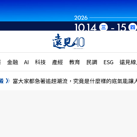
世界重組・洞見未
章
特輯
文章
大學升學、職涯攻略
遠
際
金融
AI
科技
產經
教育
民調
ESG
遠見線
國際
更
縣市施政調查全解析
金融
單
民調
澱
當大家都急著追趕潮流，究竟是什麼樣的底氣能讓
產經
電
好享生活
獨
專欄