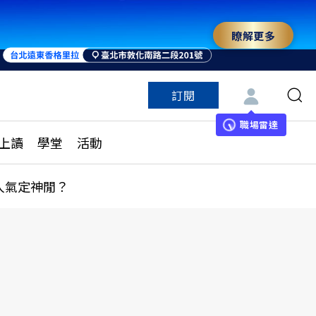
瞭解更多
來 與世界領袖同行
訂閱
特色頻道
訂閱
見線上讀
ESG遠見
職場雷達
上讀
學堂
活動
多訂閱方案
城市學
刊購買
健康遠見
人氣定神閒？
子報訂閱
華人精英論壇
享知識包
領導影響力學院