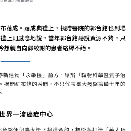
宣布落成。落成典禮上，捐贈醫院的郭台銘也到場
典禮上則感念地說，當年郭台銘聽說資源不夠，只
今想親自向郭致謝的患者絡繹不絕。
在嶄新建物「永齡樓」前方，舉辦「輻射科學暨質子治
。揭開紅布條的瞬間，不只代表臺大癌醫籌備十年的
。
造世界一流癌症中心
人郭台銘便與臺大簽下捐贈合約，標榜將打造「華人頂