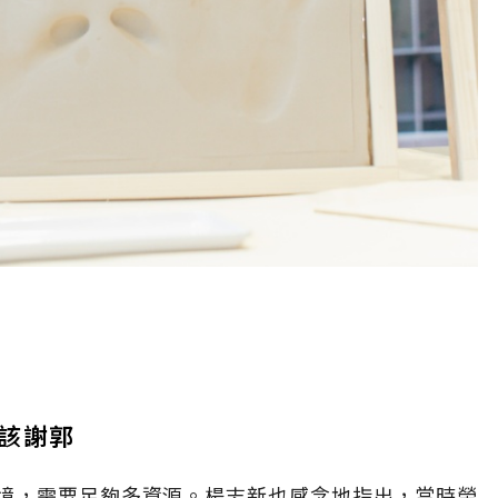
該謝郭
境，需要足夠多資源。楊志新也感念地指出，當時榮