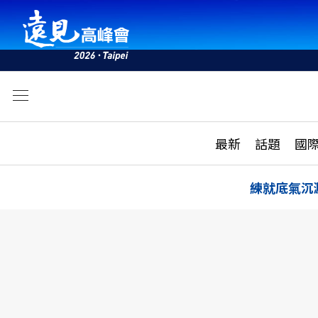
文
最新
最新
話題
國
雜誌目錄
活動
話題
AI
練就底氣沉
學堂
專題報導
科技
教育
遠見ON AIR
影音
合作