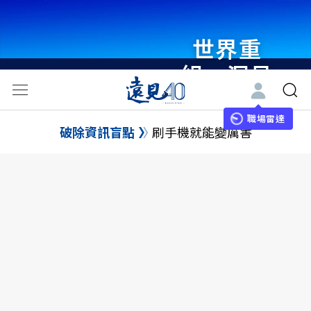
世界重
組・洞見
未來 與
世界領袖
職場雷達
破除資訊盲點
刷手機就能變厲害
同行