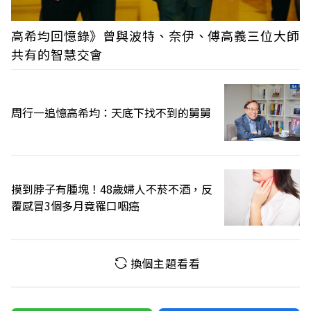
高希均回憶錄》曾與波特、奈伊、傅高義三位大師
共有的智慧交會
周行一追憶高希均：天底下找不到的舅舅
摸到脖子有腫塊！48歲婦人不菸不酒，反
覆感冒3個多月竟罹口咽癌
換個主題看看