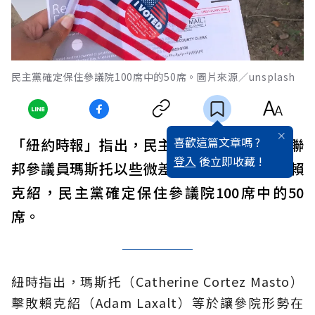
民主黨確定保住參議院100席中的50席。圖片來源／unsplash
喜歡這篇文章嗎 ?
「紐約時報」指出，民主黨籍現任內華達州聯
登入
後立即收藏 !
邦參議員瑪斯托以些微差距擊敗共和黨對手賴
克紹，民主黨確定保住參議院100席中的50
席。
紐時指出，瑪斯托（Catherine Cortez Masto）
擊敗賴克紹（Adam Laxalt）等於讓參院形勢在