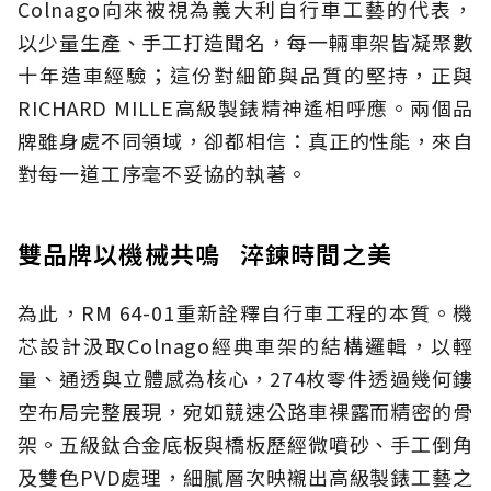
Colnago向來被視為義大利自行車工藝的代表，
以少量生產、手工打造聞名，每一輛車架皆凝聚數
十年造車經驗；這份對細節與品質的堅持，正與
RICHARD MILLE高級製錶精神遙相呼應。兩個品
牌雖身處不同領域，卻都相信：真正的性能，來自
對每一道工序毫不妥協的執著。
雙品牌以機械共鳴 淬鍊時間之美
為此，RM 64-01重新詮釋自行車工程的本質。機
芯設計汲取Colnago經典車架的結構邏輯，以輕
量、通透與立體感為核心，274枚零件透過幾何鏤
空布局完整展現，宛如競速公路車裸露而精密的骨
架。五級鈦合金底板與橋板歷經微噴砂、手工倒角
及雙色PVD處理，細膩層次映襯出高級製錶工藝之