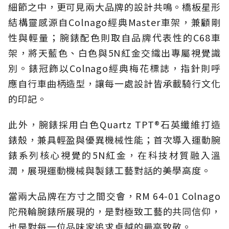
細節之中，更可見兩大品牌的設計共鳴。橋板星形
結構靈感源自Colnago經典Master車架，兼顧剛
性與輕量；腕錶配色則取自品牌代表性的C68車
架，將天藍色、白色與5N紅金交織出專屬視覺識
別。錶冠飾以Colnago經典梅花標誌，指針則呼
應自行車曲柄造型，讓每一處設計皆承載騎行文化
的印記。
此外，腕錶採用白色Quartz TPT®石英纖維打造
錶殼，兼具輕盈與優異機械性能；首次導入運動腕
錶系列核心視覺的5N紅金，在科技材質融入溫
潤，展現運動機械與製錶工藝對話的美學高度。
當兩大品牌在方寸之間交會，RM 64-01 Colnago
陀飛輪腕錶所展現的，是對極致工藝的共同信仰，
也是對每一位品味家追求卓越的最高致敬。