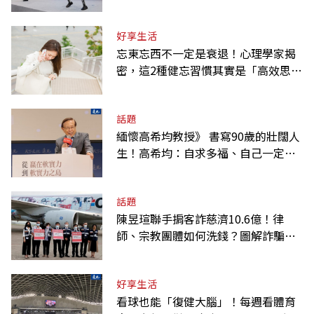
好享生活
忘東忘西不一定是衰退！心理學家揭
密，這2種健忘習慣其實是「高效思
考」的表現
話題
緬懷高希均教授》 書寫90歲的壯闊人
生！高希均：自求多福、自己一定要
爭氣
話題
陳昱瑄聯手掮客詐慈濟10.6億！律
師、宗教團體如何洗錢？圖解詐騙關
係網
好享生活
看球也能「復健大腦」！每週看體育