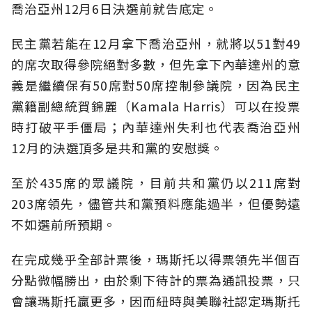
喬治亞州12月6日決選前就告底定。
民主黨若能在12月拿下喬治亞州，就將以51對49
的席次取得參院絕對多數，但先拿下內華達州的意
義是繼續保有50席對50席控制參議院，因為民主
黨籍副總統賀錦麗（Kamala Harris）可以在投票
時打破平手僵局；內華達州失利也代表喬治亞州
12月的決選頂多是共和黨的安慰獎。
至於435席的眾議院，目前共和黨仍以211席對
203席領先，儘管共和黨預料應能過半，但優勢遠
不如選前所預期。
在完成幾乎全部計票後，瑪斯托以得票領先半個百
分點微幅勝出，由於剩下待計的票為通訊投票，只
會讓瑪斯托贏更多，因而紐時與美聯社認定瑪斯托