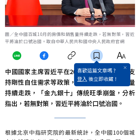
圖／全中國百城10月的房價和銷售量持續走跌，若無對策，習近
平將淪於口號治國。取自中華人民共和國中央人民政府官網
喜歡這篇文章嗎 ?
中國國家主席習近平在20大重申房住不炒等支
登入
後立即收藏 !
持剛性自住需求等政策，但中國百城10月價量
持續走跌，「金九銀十」傳統旺季崩盤，分析
指出，若無對策，習近平將淪於口號治國。
根據北京中指研究院的最新統計，全中國100個城