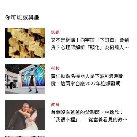
你可能感興趣
話題
又不是網購！向宇宙「下訂單」會到
貨？心理師解析「顯化」為何讓人無
法自拔
科技
黃仁勳點名機器人是下波AI浪潮關
鍵！這兩家台廠2027年迎爆發期
教育
首個沒有爸爸的父親節，林逸欣：
「我很幸福」——從富養看見的教養
課