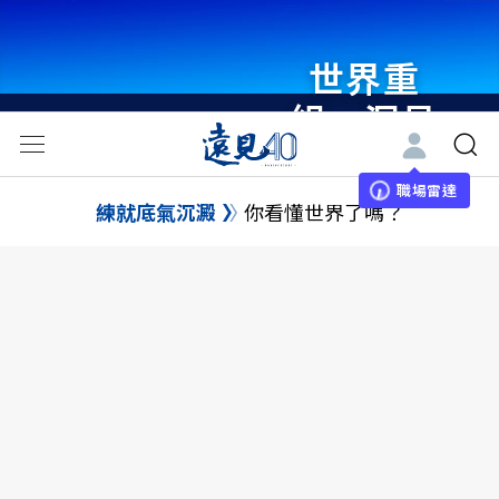
世界重
組・洞見
未來 與
世界領袖
職場雷達
練就底氣沉澱
你看懂世界了嗎？
同行