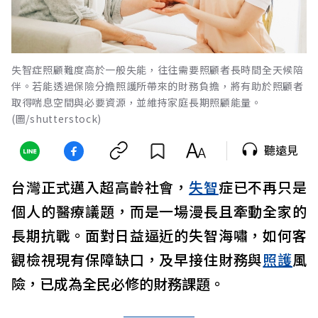
失智症照顧難度高於一般失能，往往需要照顧者長時間全天候陪
伴。若能透過保險分擔照護所帶來的財務負擔，將有助於照顧者
取得喘息空間與必要資源，並維持家庭長期照顧能量。
(圖/shutterstock)
聽遠見
台灣正式邁入超高齡社會，
失智
症已不再只是
個人的醫療議題，而是一場漫長且牽動全家的
長期抗戰。面對日益逼近的失智海嘯，如何客
觀檢視現有保障缺口，及早接住財務與
照護
風
險，已成為全民必修的財務課題。