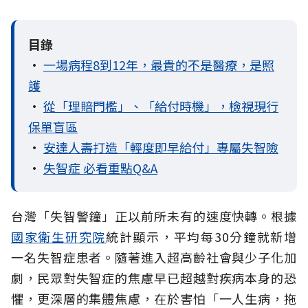
目錄
•
一場病程8到12年，最貴的不是醫療，是照
護
•
從「理賠門檻」、「給付時機」，檢視現行
保單盲區
•
安達人壽打造「輕度即早給付」專屬失智險
•
失智症 必看重點Q&A
台灣「失智警鐘」正以前所未有的速度快轉。根據
國家衛生研究院
統計顯示，平均每30分鐘就新增
一名失智症患者。隨著進入超高齡社會與少子化加
劇，民眾對失智症的焦慮早已超越對疾病本身的恐
懼，更深層的集體焦慮，在於害怕「一人生病，拖