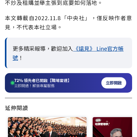
不炒及租購並舉主張到底要如何落地。
本文轉載自
2022.11.8
「中央社」
，僅反映作者意
見，不代表本社立場。
更多精采報導，歡迎加入
《遠見》 Line官方帳
號
！
72%
領先者已開啟【職場雷達】
立即開啟
立即開通！解鎖專屬服務
延伸閱讀