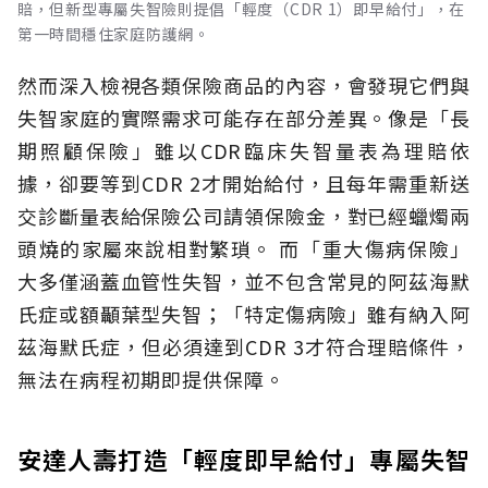
賠，但新型專屬失智險則提倡「輕度（CDR 1）即早給付」，在
第一時間穩住家庭防護網。
然而深入檢視各類保險商品的內容，會發現它們與
失智家庭的實際需求可能存在部分差異。像是「長
期照顧保險」雖以CDR臨床失智量表為理賠依
據，卻要等到CDR 2才開始給付，且每年需重新送
交診斷量表給保險公司請領保險金，對已經蠟燭兩
頭燒的家屬來說相對繁瑣。
而「重大傷病保險」
大多僅涵蓋血管性失智，並不包含常見的阿茲海默
氏症或額顳葉型失智；「特定傷病險」雖有納入阿
茲海默氏症，但必須達到CDR 3才符合理賠條件，
無法在病程初期即提供保障。
安達人壽打造「輕度即早給付」專屬失智