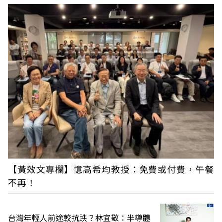
【黃效文專欄】憶高希均教授：免費或付費，午餐
不再！
台灣年輕人前途較抗跌？林宜敬：半導體