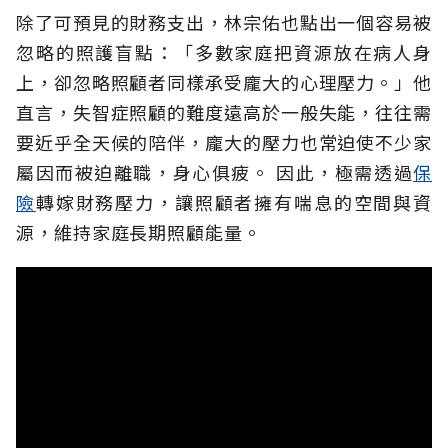
除了可預見的財務支出，林宗佑也點出一個容易被
忽略的照護盲點：「多數家庭把資源放在病人身
上，卻忽略照顧者同樣承受龐大的心理壓力。」他
直言，失智症照顧的難度遠高於一般失能，往往需
要近乎全天候的陪伴，龐大的壓力也常迫使不少家
屬因而被迫離職，身心俱疲。
因此，極需透過
保
險
轉嫁財務壓力，讓照顧者擁有喘息的空間與資
源，維持家庭長期照顧能量。