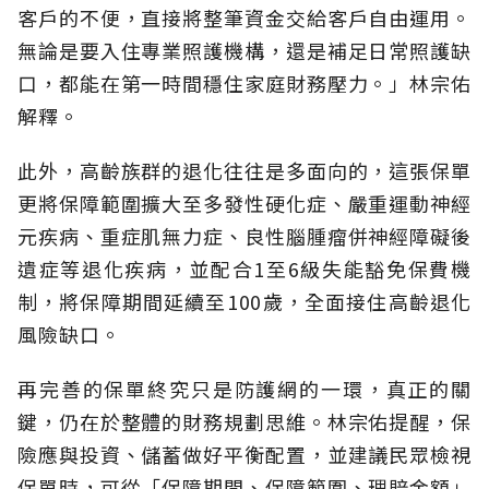
客戶的不便，直接將整筆資金交給客戶自由運用。
無論是要入住專業照護機構，還是補足日常照護缺
口，都能在第一時間穩住家庭財務壓力。」林宗佑
解釋。
此外，高齡族群的退化往往是多面向的，這張保單
更將保障範圍擴大至多發性硬化症、嚴重運動神經
元疾病、重症肌無力症、良性腦腫瘤併神經障礙後
遺症等退化疾病，並配合1至6級失能豁免保費機
制，將保障期間延續至100歲，全面接住高齡退化
風險缺口。
再完善的保單終究只是防護網的一環，真正的關
鍵，仍在於整體的財務規劃思維。
林宗佑提醒，保
險應與投資、儲蓄做好平衡配置，並建議民眾檢視
保單時，可從「保障期間、保障範圍、理賠金額」