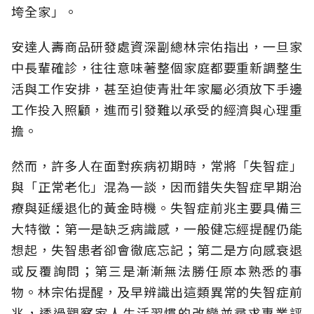
垮全家」。
安達人壽商品研發處資深副總林宗佑指出，一旦家
中長輩確診，往往意味著整個家庭都要重新調整生
活與工作安排，甚至迫使青壯年家屬必須放下手邊
工作投入照顧，進而引發難以承受的經濟與心理重
擔。
然而，許多人在面對疾病初期時，常將「失智症」
與「正常老化」混為一談，因而錯失失智症早期治
療與延緩退化的黃金時機。失智症前兆主要具備三
大特徵：第一是缺乏病識感，一般健忘經提醒仍能
想起，失智患者卻會徹底忘記；第二是方向感衰退
或反覆詢問；第三是漸漸無法勝任原本熟悉的事
物。林宗佑提醒，及早辨識出這類異常的失智症前
兆，透過觀察家人生活習慣的改變並尋求專業評