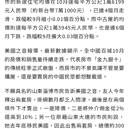
市的新建住宅均價在10月達每平方公尺1萬6199
元人民幣（約新台幣7萬1000元），已連4個月走
滑，跌幅較9月縮小0.01個百分點。而中古屋的均
價則達每平方公尺1萬5945元人民幣，也是連6個
月下跌，跌幅較9月擴大0.03個百分點。
美國之音報導，最新數據顯示，全中國百城10月
的房價和銷售量持續走跌，代表房市「金九銀十」
的傳統旺季正式崩盤，而房市的不景氣讓不管是要
購屋、還是要賣房的中國民眾都怨聲載道。
不願具名的山東淄博市民告訴美國之音，友人今年
釋出兩套房，掛網數月都乏人問津，最後是在兩個
條件下才賣出，一是降價，二是將仲介佣金從2%
提高到10%；另一位原籍山東大連的市民則說，
她去年底移民美國，因此出售兩套房，總價約300