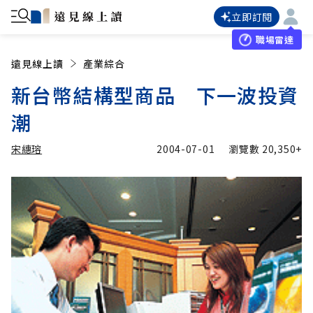
立即訂閱
職場雷達
遠見線上讀
產業綜合
新台幣結構型商品 下一波投資
潮
宋繐瑢
2004-07-01
瀏覽數
20,350+
加入追蹤
宋繐瑢