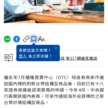
喜歡這篇文章嗎 ?
登入
後立即收藏 !
本文出自 2004 / 7月號雜誌 第217期遠見雜誌
繼去年7月櫃檯買賣中心（OTC）核准券商承作連
結國內標的的新台幣結構型商品後，目前已有十八
家證券商通過該項業務的申請。今年4月，中央銀
行再開放國內券商，可承作連結海外投資標的之新
台幣計價結構型商品。