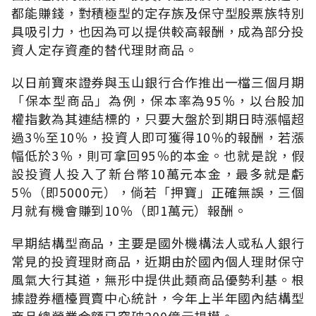
都能賺錢，對積極型的定存族及保守型股票族特別
具吸引力，也因為可以提供較高報酬，成為部分投
資人定存資產的替代理財商品。
以日前寶來證券與玉山銀行合作推出一檔三個月期
「保本型商品」為例，保本率為95％，以台股加
權指數為其連結標的，只要大盤於到期日時漲幅超
過3％至10％，投資人即可獲得10％的報酬，若漲
幅低於3％，則可拿回95％的本金。也就是說，假
設投資人投入了新台幣10萬元本金，最多就是虧
5％（即5000元），倘若「押寶」正確無誤，三個
月就有機會賺到10％（即1萬元）報酬。
早期結構型商品，主要是國外機構法人或私人銀行
常見的投資理財商品，近期由於國內個人理財保守
風氣大行其道，無形中提供此類商品優勢利基。根
據證券櫃檯買賣中心統計，今年上半年國內結構型
商品總營業金額已突破200億元規模。