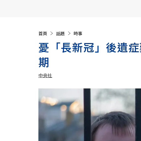
【遠見40週年慶】訂《遠見》贈實用家電3選1+暢銷好
首頁
話題
時事
憂「長新冠」後遺症
期
中央社
加入追蹤
中央社