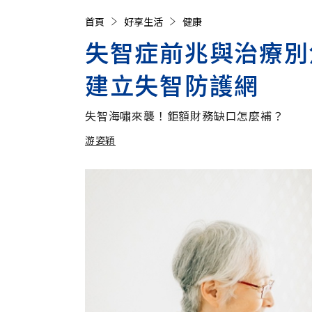
首頁
好享生活
健康
失智症前兆與治療別
建立失智防護網
失智海嘯來襲！鉅額財務缺口怎麼補？
游姿穎
加入追蹤
游姿穎