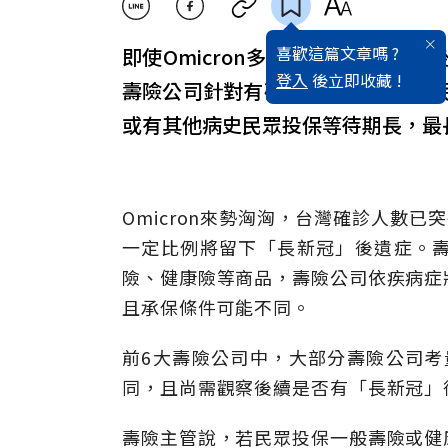
喜歡這篇文章嗎 ?
即使Omicron多數為輕症，但痊
登入
後立即收藏 !
壽險公司針對有確診COVID-19
或有其他病史民眾投保等待期長，最
Omicron來勢洶洶，台灣確診人數
一定比例將留下「長新冠」後遺症。
險、健康險等商品，壽險公司依疾病症
且承保條件可能不同。
前6大壽險公司中，大部分壽險公司考量
同，且尚需觀察後續是否有「長新冠」
壽險主管說，若民眾投保一般壽險或健