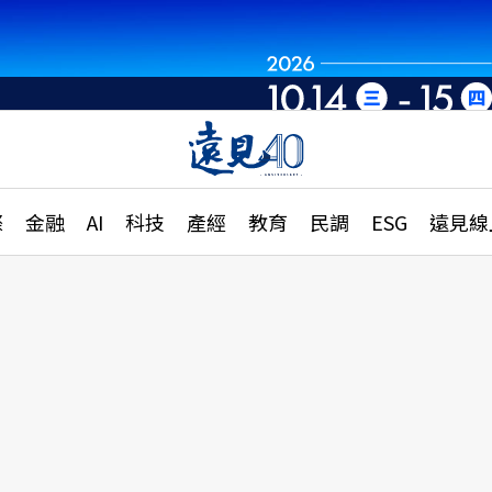
章
特輯
文章
大學升學、職涯攻略
遠
際
金融
AI
科技
產經
教育
民調
ESG
遠見線
國際
更
縣市施政調查全解析
金融
單
民調
產經
電
好享生活
獨
專欄