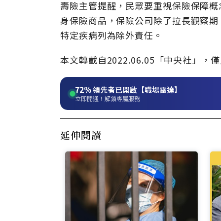
壽險主管提醒，民眾要重視保險保障概
身保險商品，保險公司除了拉長觀察期
特定疾病列為除外責任。
本文轉載自2022.0
6
.05
「中央社」
，僅
72%
領先者已開啟【職場雷達】
立即開通！解鎖專屬服務
延伸閱讀