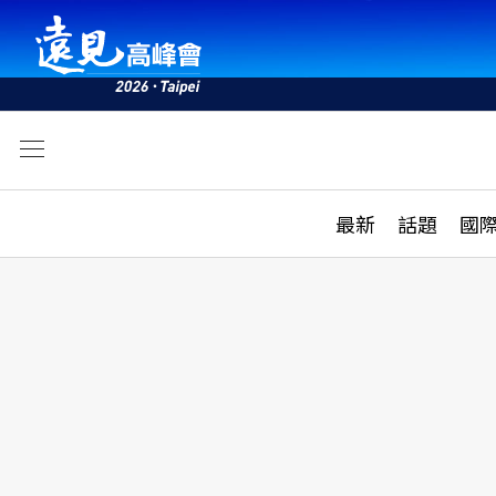
文
最新
最新
話題
國
雜誌目錄
活動
話題
AI
學堂
專題報導
科技
教育
遠見ON AIR
影音
合作