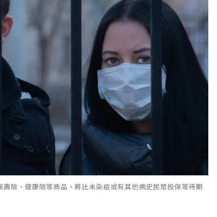
要投保壽險、健康險等商品，將比未染疫或有其他病史民眾投保等待期