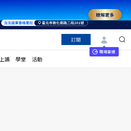
瞭解更多
訂閱
特色頻道
訂閱
見線上讀
ESG遠見
職場雷達
上讀
學堂
活動
多訂閱方案
城市學
刊購買
健康遠見
子報訂閱
華人精英論壇
享知識包
領導影響力學院