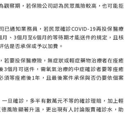
為觀察期，若保險公司認為民眾風險較高，也可能拒
已通知業務員，若民眾確診COVID-19再投保醫療
個月、3個月至6個月的等待期才能送件的規定，且核
評估是否承保或予以加費。
，若要投保醫療險，無症狀或輕症藥物治療者在痊癒
後3個月可送件，需氧氣治療的中症確診者要等痊癒
必須等痊癒後1年，且最後案件承保與否仍要依個案
件，一旦確診，多半有數萬元不等的確診理賠，加上輕
道德風險顯著升溫，更出現有人討論販賣確診水，助