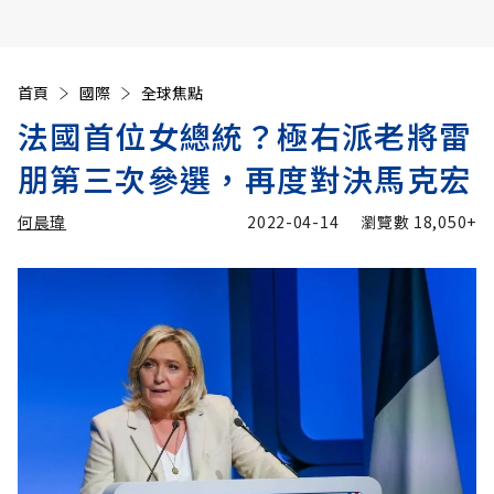
首頁
國際
全球焦點
法國首位女總統？極右派老將雷
朋第三次參選，再度對決馬克宏
何晨瑋
2022-04-14
瀏覽數
18,050+