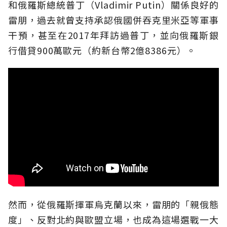
和俄羅斯總統普丁（Vladimir Putin）關係良好的
雷朋，過去就曾支持承認俄國併吞克里米亞等軍事
干預，甚至在2017年拜訪過普丁，並向俄羅斯銀
行借貸900萬歐元（約新台幣2億8386元）。
然而，從俄羅斯揮軍烏克蘭以來，雷朋的「親俄態
度」、反對北約與歐盟立場，也成為這場選戰一大