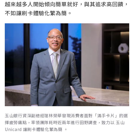
越來越多人開始傾向簡單就好，與其追求高回饋，
不如讓刷卡體驗化繁為簡。
玉山銀行資深副總經理林榮華發現消費者面對「滿手卡片」的選
擇疲勞痛點，率領團隊耗時近兩年進行田野調查，致力以 玉山
Unicard 讓刷卡體驗化繁為簡 。