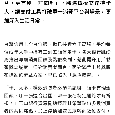
益，更首創「訂閱制」，將選擇權交還持卡
人，讓支付工具打破單一消費平台與場景，更
加深入生活日常。
台灣信用卡全台流通卡數已接近六千萬張，平均每
位成年人手中持有三到五張信用卡。各大銀行雖紛
紛推出專屬消費回饋及點數機制，藉此提升用戶黏
著與忠誠度，但對消費者而言，面對滿手卡片與眼
花撩亂的權益方案，早已陷入「選擇疲勞」。
「卡片太多，導致消費者必須熟記哪一張卡有現金
回饋、哪一張適合出國、哪一張在特定通路才有折
扣。」玉山銀行資深副總經理林榮華點出多數消費
者的共同痛點。加上疫情加速民眾轉向數位支付，