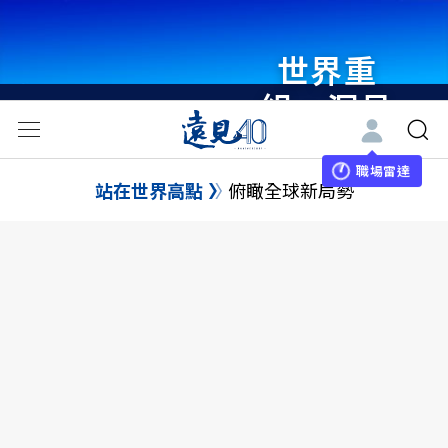
世界重
組・洞見
未來 與
世界領袖
職場雷達
站在世界高點
俯瞰全球新局勢
同行