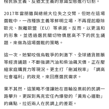
榜民族主義、反猶太主義的意識型態進行切割。
2017年雷朋雖與總統大位失之交臂，但她在這場
選戰中，一改種族主義等鮮明立場，不再提起廢除
歐元、脫離歐盟（EU）等承諾。反而，以更溫和
的形象，並透過選民關切物價居高不下的民生議
題，來做為這場選戰的策略。
這一次，她緊咬俄烏戰爭的刺激下、全球通貨膨脹
等經濟議題，不斷強調汽油和柴油飆天價，正在壓
縮家庭購買力等現況。更主打「刪減稅率」「調高
社會福利」的政見，來回應選民需求。
果不其然，這策略不僅讓她在首輪投票前的民調一
路攀升，更踩到馬克宏任內爆發的「黃背心運動」
的痛點，拉近兩人在民調上的差距。