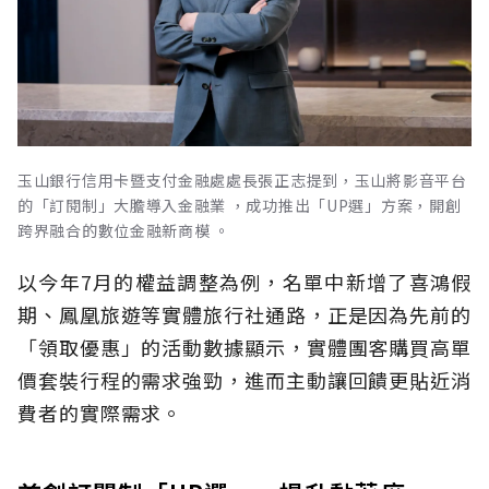
玉山銀行信用卡暨支付金融處處長張正志提到，玉山將影音平台
的「訂閱制」大膽導入金融業 ，成功推出「UP選」方案，開創
跨界融合的數位金融新商模 。
以今年7月的權益調整為例，名單中新增了喜鴻假
期、鳳凰旅遊等實體旅行社通路，正是因為先前的
「領取優惠」的活動數據顯示，實體團客購買高單
價套裝行程的需求強勁，進而主動讓回饋更貼近消
費者的實際需求。