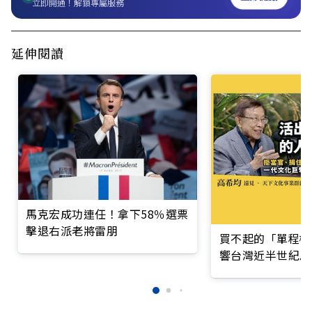
立即開通！解鎖專屬服務
延伸閱讀
馬克宏成功連任！拿下58％選票
擊退右派老將雷朋
買不起的「單程機
響台灣近半世紀思