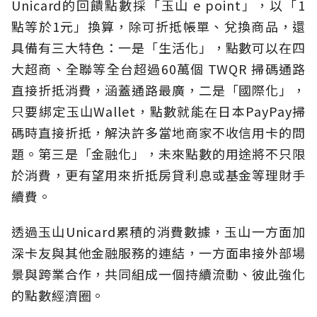
Unicard的回饋點數採「玉山 e point」，以「1
點等於1元」換算，除可折抵帳單、兌換商品，還
具備有三大特色：一是「生活化」，點數可以在四
大超商、全聯等全台超過60萬個 TWQR 掃碼通路
直接折抵消費，涵蓋通路最廣，二是「國際化」，
只要綁定玉山Wallet，點數就能在日本PayPay掃
碼時直接折抵，解決許多當地商家不收信用卡的問
題。第三是「金融化」，未來點數的用途將不只限
於消費，更有望用來折抵房貸利息或基金等理財手
續費。
透過玉山Unicard累積的消費數據，玉山一方面加
深卡友與其他金融服務的連結，一方面串接外部場
景與跨業合作，共同組成一個持續流動、彼此強化
的點數經濟圈。