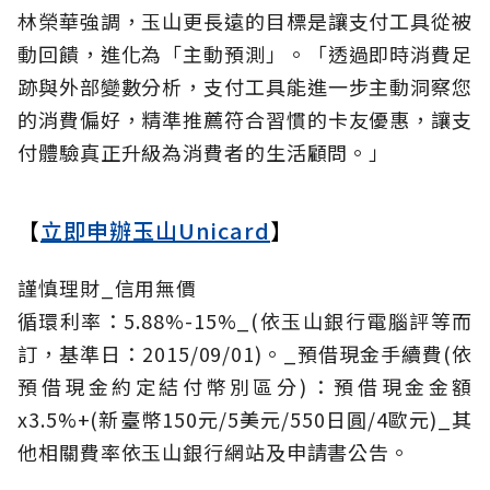
林榮華強調，玉山更長遠的目標是讓支付工具從被
動回饋，進化為「主動預測」。「透過即時消費足
跡與外部變數分析，支付工具能進一步主動洞察您
的消費偏好，精準推薦符合習慣的卡友優惠，讓支
付體驗真正升級為消費者的生活顧問。」
【
立即申辦玉山Unicard
】
謹慎理財_信用無價
循環利率：5.88%-15%_(依玉山銀行電腦評等而
訂，基準日：2015/09/01)。_預借現金手續費(依
預借現金約定結付幣別區分)：預借現金金額
x3.5%+(新臺幣150元/5美元/550日圓/4歐元)_其
他相關費率依玉山銀行網站及申請書公告。