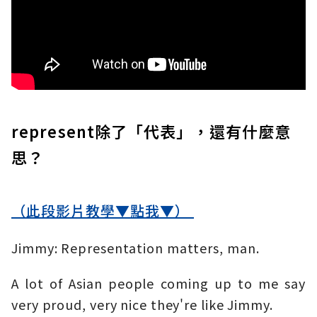
represent除了「代表」，還有什麼意
思？
（此段影片教學▼點我▼）
Jimmy: Representation matters, man.
A lot of Asian people coming up to me say
very proud, very nice they're like Jimmy.