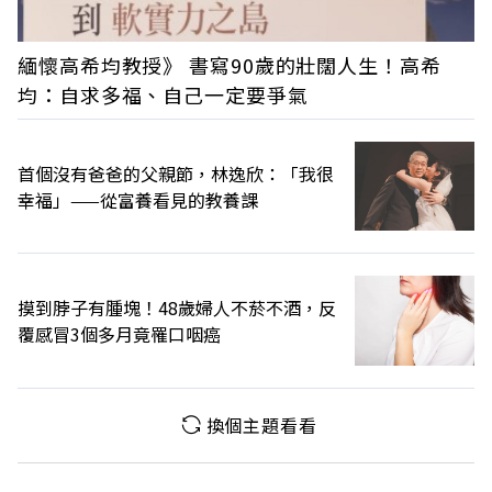
緬懷高希均教授》 書寫90歲的壯闊人生！高希
均：自求多福、自己一定要爭氣
首個沒有爸爸的父親節，林逸欣：「我很
幸福」——從富養看見的教養課
摸到脖子有腫塊！48歲婦人不菸不酒，反
覆感冒3個多月竟罹口咽癌
換個主題看看