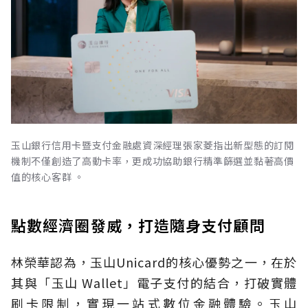
玉山銀行信用卡暨支付金融處資深經理張家菱指出新型態的訂閱
機制不僅創造了高動卡率，更成功協助銀行精準篩選並黏著高價
值的核心客群 。
點數經濟圈發威，打造隨身支付顧問
林榮華認為，玉山Unicard的核心優勢之一，在於
其與「玉山 Wallet」電子支付的結合，打破實體
刷卡限制，實現一站式數位金融體驗。玉山