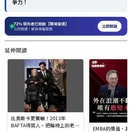
爭力！
72%
領先者已開啟【職場雷達】
立即開啟
立即開通！解鎖專屬服務
延伸閱讀
比奧斯卡更驚嚇！2013年
BAFTA得獎人，把輪椅上的老太
EMBA的價值，