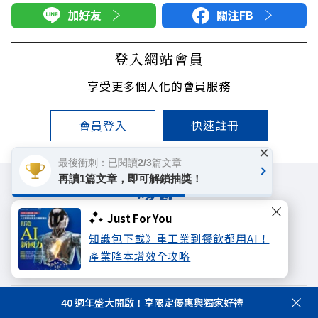
加好友
關注FB
登入網站會員
享受更多個人化的會員服務
快速註冊
會員登入
×
最後衝刺：已閱讀2/3篇文章
再讀1篇文章，即可解鎖抽獎！
Just For You
知識包下載》重工業到餐飲都用AI！
遠見雜誌
哈佛商業評論
天下文化
產業降本增效全攻略
未來親子學習平台
50+
領導影響力學院
40 週年盛大開啟！享限定優惠與獨家好禮
著作權聲明
隱私權政策