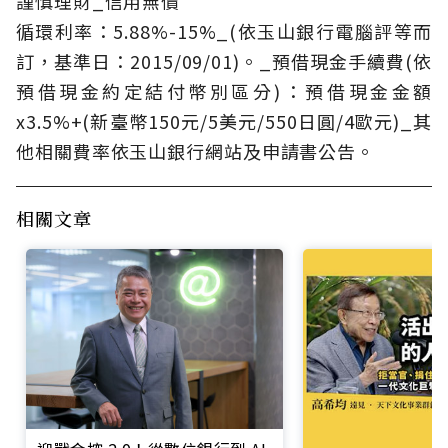
謹慎理財_信用無價
循環利率：5.88%-15%_(依玉山銀行電腦評等而
訂，基準日：2015/09/01)。_預借現金手續費(依
預借現金約定結付幣別區分)：預借現金金額
x3.5%+(新臺幣150元/5美元/550日圓/4歐元)_其
他相關費率依玉山銀行網站及申請書公告。
相關文章