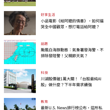
好享生活
小品電影《給阿嬤的情書》，如何逼
哭全中國觀眾，想打電話給阿嬤？
話題
颱風白海豚動態：氣象署發海警、不
排除發陸警！父親節天氣？
科技
川湖股價破1萬大關！「台股最純AI
股」做什麼？下半年需求續強
教育
最新U.S. News排行榜公布，這所私