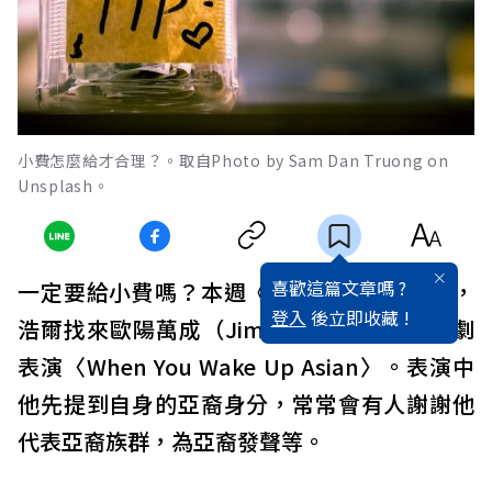
小費怎麼給才合理？。取自Photo by Sam Dan Truong on
Unsplash。
喜歡這篇文章嗎 ?
一定要給小費嗎？本週《英語溝通小學堂》，
登入
後立即收藏 !
浩爾找來歐陽萬成（Jimmy O. Yang）的喜劇
表演〈When You Wake Up Asian〉。表演中
他先提到自身的亞裔身分，常常會有人謝謝他
代表亞裔族群，為亞裔發聲等。