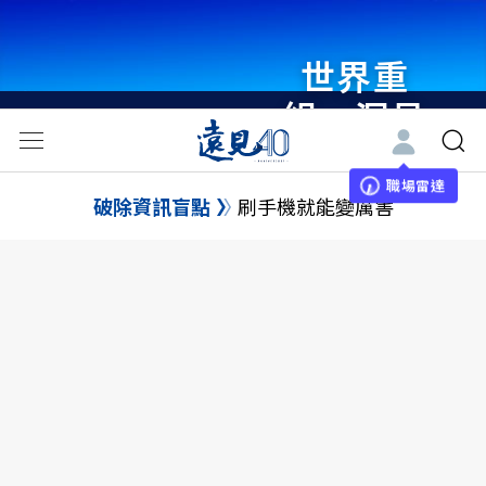
世界重
組・洞見
未來 與
世界領袖
職場雷達
破除資訊盲點
刷手機就能變厲害
同行