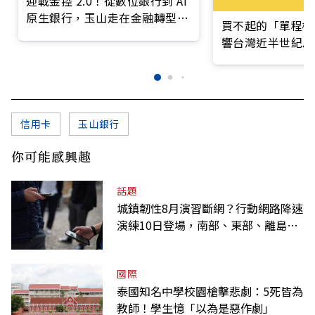
迎戰金控 2.0！從數位銀行到 AI
原生銀行，玉山走在金融轉型最
買不起的「單程機
前線
響台灣近半世紀思
信用卡
玉山銀行
你可能感興趣
話題
城鎮韌性8月演習斷網？行動網路降速
演練10日登場，南部、東部、離島為
何不用？
國際
泰國知名中學校園槍擊悲劇：5死皆為
教師！學生憶「以為是惡作劇」