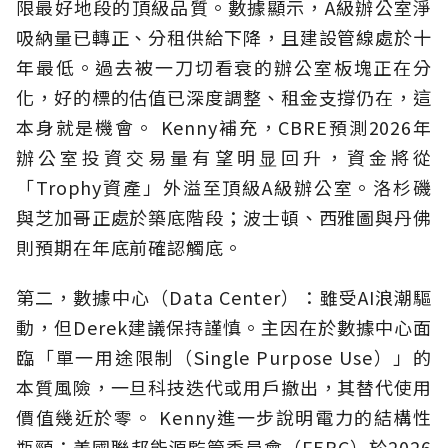
限最好地段的頂級品質。數據顯示，A級辦公室淨
吸納量已轉正、分租供給下降，且建設管線處於十
年最低。過去被一刀切看衰的辦公室板塊正在分
化，好的標的估值已深度調整、租金支撐仍在，這
本身就是機會。 Kenny補充，CBRE預測2026年
辦公室投資交易量有望明显回升，資金將從
「Trophy資產」外溢至頂級A級辦公室。洛杉磯
與芝加哥正處於築底階段；波士頓、西雅圖與丹佛
則預期在年底前確認觸底。
第二，數據中心（Data Center）：雖受AI浪潮驅
動，但Derek建議保持謹慎。主因在於數據中心面
臨「單一用途限制（Single Purpose Use）」的
本質風險，一旦科技迭代或用戶撤出，其替代使用
價值幾近於零。 Kenny進一步說明電力的結構性
瓶頸：美國聯邦能源監管委員會（FERC）於2026