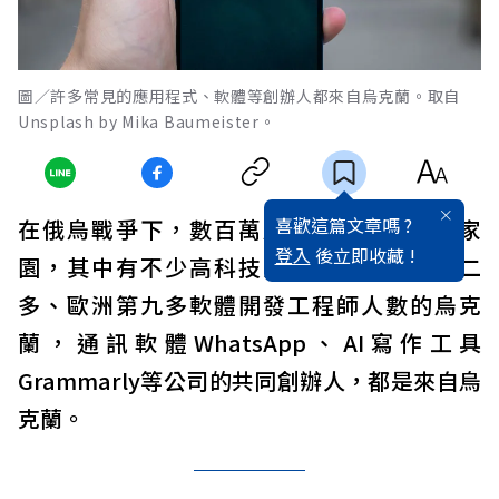
圖／許多常見的應用程式、軟體等創辦人都來自烏克蘭。取自
Unsplash by Mika Baumeister。
喜歡這篇文章嗎 ?
在俄烏戰爭下，數百萬烏克蘭人民已逃離家
登入
後立即收藏 !
園，其中有不少高科技人才。擁有東歐第二
多、歐洲第九多軟體開發工程師人數的烏克
蘭，通訊軟體WhatsApp、AI寫作工具
Grammarly等公司的共同創辦人，都是來自烏
克蘭。