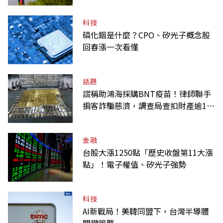
科技
磷化銦是什麼？CPO、矽光子概念股
回春漲一次看懂
話題
謊稱助鴻海採購BNT疫苗！律師聯手
掮客詐騙慈濟，調查局查扣財產逾10
億元
金融
台股大漲1250點「歷史收盤第11大漲
點」！電子權值、矽光子強勢
科技
AI新戰局！美韓同盟下，台灣半導體