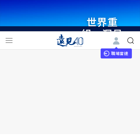
世界重
組・洞見
未來 與
世界領袖
職場雷達
同行