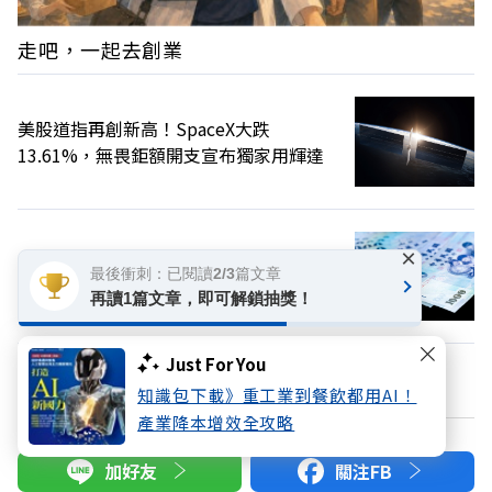
走吧，一起去創業
美股道指再創新高！SpaceX大跌
13.61%，無畏鉅額開支宣布獨家用輝達
×
軍公教年金改革8年了！退撫基金潛藏負債
最後衝刺：已閱讀2/3篇文章
持續增至2.9兆元
再讀1篇文章，即可解鎖抽獎！
Just For You
換個主題看看
知識包下載》重工業到餐飲都用AI！
產業降本增效全攻略
加好友
關注FB