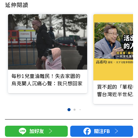
延伸閱讀
每秒1兒童淪難民！失去家園的
烏克蘭人沉痛心聲：我只想回家
買不起的「單程機
響台灣近半世紀思
加好友
關注FB