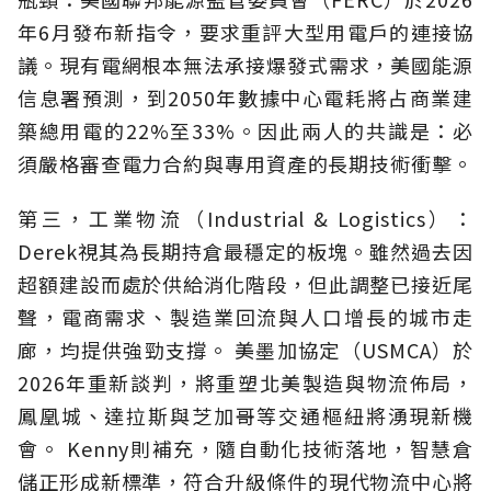
年6月發布新指令，要求重評大型用電戶的連接協
議。現有電網根本無法承接爆發式需求，美國能源
信息署預測，到2050年數據中心電耗將占商業建
築總用電的22%至33%。因此兩人的共識是：必
須嚴格審查電力合約與專用資產的長期技術衝擊。
第三，工業物流（Industrial & Logistics）：
Derek視其為長期持倉最穩定的板塊。雖然過去因
超額建設而處於供給消化階段，但此調整已接近尾
聲，電商需求、製造業回流與人口增長的城市走
廊，均提供強勁支撐。 美墨加協定（USMCA）於
2026年重新談判，將重塑北美製造與物流佈局，
鳳凰城、達拉斯與芝加哥等交通樞紐將湧現新機
會。 Kenny則補充，隨自動化技術落地，智慧倉
儲正形成新標準，符合升級條件的現代物流中心將