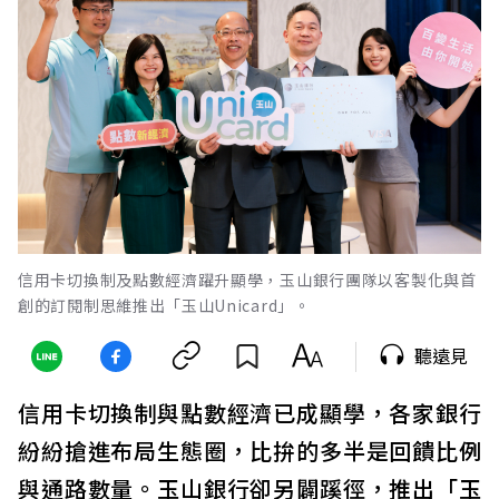
信用卡切換制及點數經濟躍升顯學，玉山銀行團隊以客製化與首
創的訂閱制思維推出「玉山Unicard」。
聽遠見
信用卡切換制與點數經濟已成顯學，各家銀行
紛紛搶進布局生態圈，比拚的多半是回饋比例
與通路數量。玉山銀行卻另闢蹊徑，推出「玉