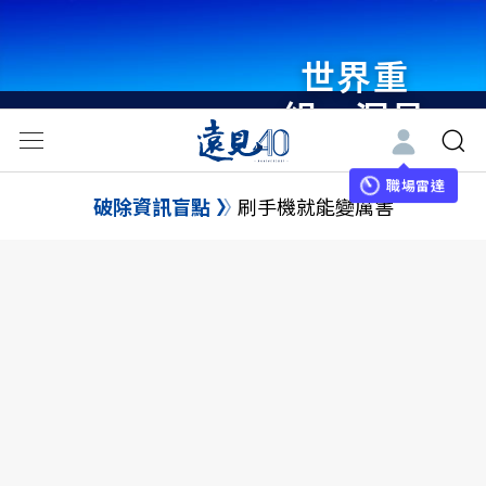
世界重
組・洞見
未來 與
世界領袖
職場雷達
破除資訊盲點
刷手機就能變厲害
同行