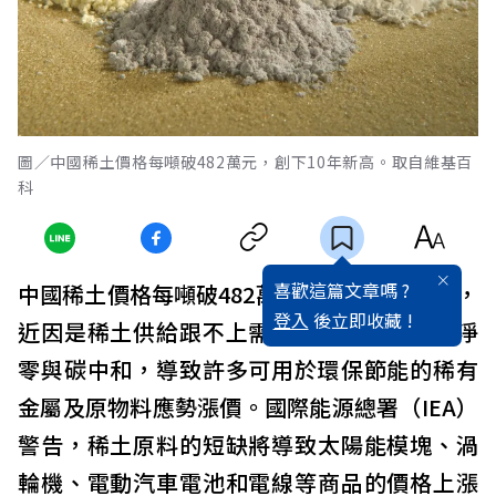
圖／中國稀土價格每噸破482萬元，創下10年新高。取自維基百
科
喜歡這篇文章嗎 ?
中國稀土價格每噸破482萬元，創下十年新高，
登入
後立即收藏 !
近因是稀土供給跟不上需求，遠因則是追求淨
零與碳中和，導致許多可用於環保節能的稀有
金屬及原物料應勢漲價。國際能源總署（IEA）
警告，稀土原料的短缺將導致太陽能模塊、渦
輪機、電動汽車電池和電線等商品的價格上漲