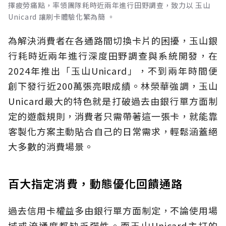
擇疲勞痛點，率領團隊耗時近兩年進行田野調查，致力以 玉山
Unicard 讓刷卡體驗化繁為簡 。
為解決消費者在各通路間切換卡片的困擾，玉山銀
行耗時近兩年進行深度田野調查與系統開發，在
2024年推出「玉山Unicard」，不到兩年時間便
創下發行近200萬張亮眼成績。林榮華強調，玉山
Unicard最大的特色就是打破過去由銀行單方面制
定的遊戲規則，消費者只需帶著這一張卡，就能靠
客製化方案主動貼合自己的日常需求，輕鬆涵蓋絕
大多數的消費場景。
百大指定消費，動態優化回饋通路
過去信用卡權益多由銀行單方面制定，不論使用場
域或流通度都缺乏彈性。而玉山Unicard主打的