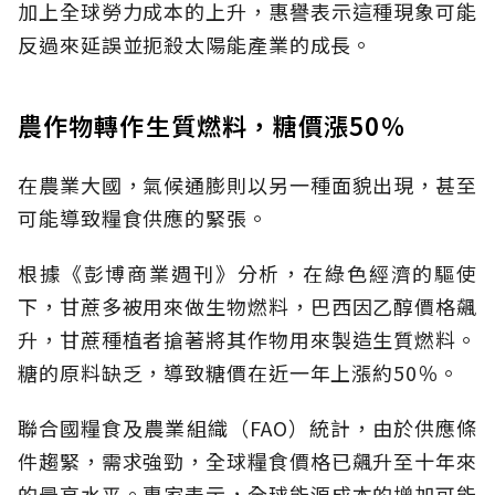
加上全球勞力成本的上升，惠譽表示這種現象可能
反過來延誤並扼殺太陽能產業的成長。
農作物轉作生質燃料，糖價漲50％
在農業大國，氣候通膨則以另一種面貌出現，甚至
可能導致糧食供應的緊張。
根據《彭博商業週刊》分析，在綠色經濟的驅使
下，甘蔗多被用來做生物燃料，巴西因乙醇價格飆
升，甘蔗種植者搶著將其作物用來製造生質燃料。
糖的原料缺乏，導致糖價在近一年上漲約50％。
聯合國糧食及農業組織（FAO）統計，由於供應條
件趨緊，需求強勁，全球糧食價格已飆升至十年來
的最高水平。專家表示，全球能源成本的增加可能