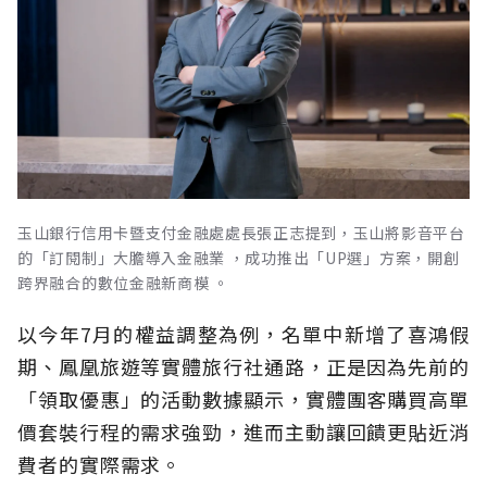
玉山銀行信用卡暨支付金融處處長張正志提到，玉山將影音平台
的「訂閱制」大膽導入金融業 ，成功推出「UP選」方案，開創
跨界融合的數位金融新商模 。
以今年7月的權益調整為例，名單中新增了喜鴻假
期、鳳凰旅遊等實體旅行社通路，正是因為先前的
「領取優惠」的活動數據顯示，實體團客購買高單
價套裝行程的需求強勁，進而主動讓回饋更貼近消
費者的實際需求。