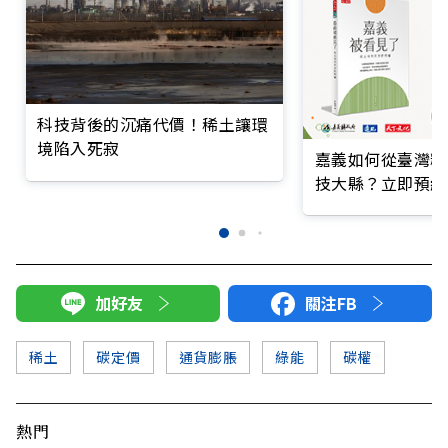
科技背後的沉痛代價！稀土讓環
境陷入死寂
嘉義如何從臺灣糧
技大縣？立即預約
加好友
關注FB
稀土
碳定價
通貨膨脹
綠能
碳權
熱門