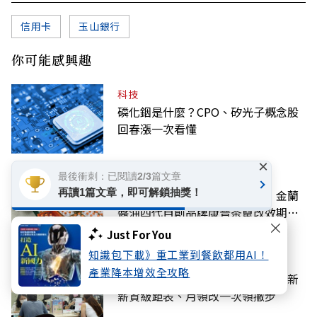
信用卡
玉山銀行
你可能感興趣
科技
磷化銦是什麼？CPO、矽光子概念股
回春漲一次看懂
×
話題
最後衝刺：已閱讀2/3篇文章
再讀1篇文章，即可解鎖抽獎！
曾言「做食品的人要有良心」！金蘭
醬油四代自創品牌康普茶竄改效期、
摻逾期原料遭訴
Just For You
知識包下載》重工業到餐飲都用AI！
金融
產業降本增效全攻略
想規劃退休，勞退試算怎麼做？最新
薪資級距表、月領改一次領撇步