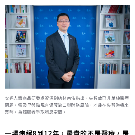
安達人壽商品研發處資深副總林宗佑指出，失智症已非單純醫療
問題，需及早盤點現有保障缺口與財務風險，才能在失智海嘯來
襲時，為照顧者爭取喘息空間。
一場病程8到12年，最貴的不是醫療，是