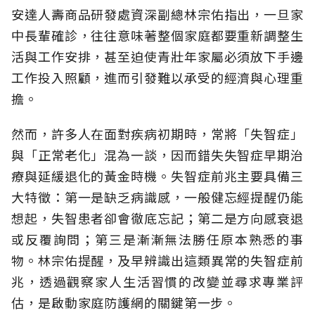
安達人壽商品研發處資深副總林宗佑指出，一旦家
中長輩確診，往往意味著整個家庭都要重新調整生
活與工作安排，甚至迫使青壯年家屬必須放下手邊
工作投入照顧，進而引發難以承受的經濟與心理重
擔。
然而，許多人在面對疾病初期時，常將「失智症」
與「正常老化」混為一談，因而錯失失智症早期治
療與延緩退化的黃金時機。失智症前兆主要具備三
大特徵：第一是缺乏病識感，一般健忘經提醒仍能
想起，失智患者卻會徹底忘記；第二是方向感衰退
或反覆詢問；第三是漸漸無法勝任原本熟悉的事
物。林宗佑提醒，及早辨識出這類異常的失智症前
兆，透過觀察家人生活習慣的改變並尋求專業評
估，是啟動家庭防護網的關鍵第一步。