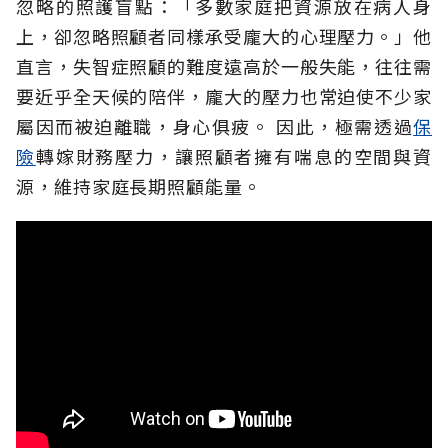
忽略的照護盲點：「多數家庭把資源放在病人身
上，卻忽略照顧者同樣承受龐大的心理壓力。」他
直言，失智症照顧的難度遠高於一般失能，往往需
要近乎全天候的陪伴，龐大的壓力也常迫使不少家
屬因而被迫離職，身心俱疲。
因此，極需透過
保
險
轉嫁財務壓力，讓照顧者擁有喘息的空間與資
源，維持家庭長期照顧能量。