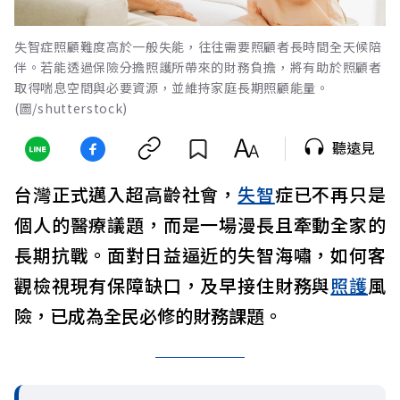
失智症照顧難度高於一般失能，往往需要照顧者長時間全天候陪
伴。若能透過保險分擔照護所帶來的財務負擔，將有助於照顧者
取得喘息空間與必要資源，並維持家庭長期照顧能量。
(圖/shutterstock)
聽遠見
台灣正式邁入超高齡社會，
失智
症已不再只是
個人的醫療議題，而是一場漫長且牽動全家的
長期抗戰。面對日益逼近的失智海嘯，如何客
觀檢視現有保障缺口，及早接住財務與
照護
風
險，已成為全民必修的財務課題。