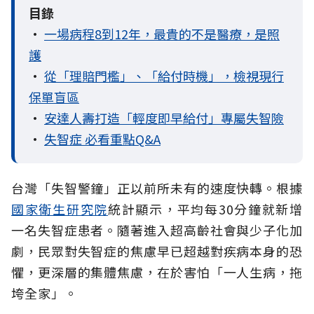
目錄
•
一場病程8到12年，最貴的不是醫療，是照
護
•
從「理賠門檻」、「給付時機」，檢視現行
保單盲區
•
安達人壽打造「輕度即早給付」專屬失智險
•
失智症 必看重點Q&A
台灣「失智警鐘」正以前所未有的速度快轉。根據
國家衛生研究院
統計顯示，平均每30分鐘就新增
一名失智症患者。隨著進入超高齡社會與少子化加
劇，民眾對失智症的焦慮早已超越對疾病本身的恐
懼，更深層的集體焦慮，在於害怕「一人生病，拖
垮全家」。