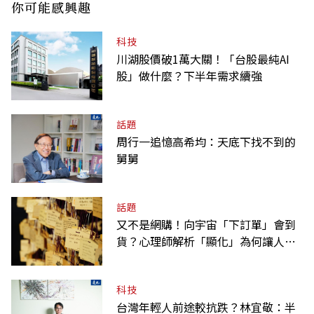
你可能感興趣
科技
川湖股價破1萬大關！「台股最純AI
股」做什麼？下半年需求續強
話題
周行一追憶高希均：天底下找不到的
舅舅
話題
又不是網購！向宇宙「下訂單」會到
貨？心理師解析「顯化」為何讓人無
法自拔
科技
台灣年輕人前途較抗跌？林宜敬：半