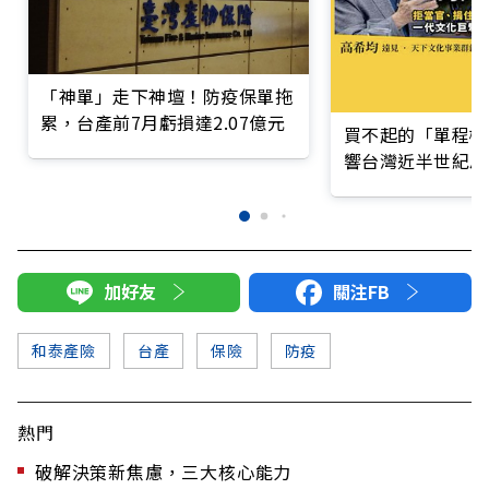
「神單」走下神壇！防疫保單拖
累，台產前7月虧損達2.07億元
買不起的「單程機
響台灣近半世紀思
加好友
關注FB
和泰產險
台產
保險
防疫
熱門
破解決策新焦慮，三大核心能力