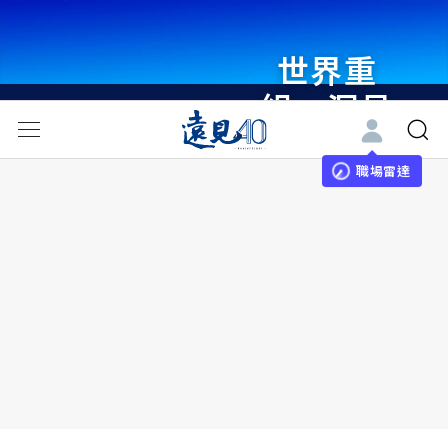
世界重
組・洞見
未來 與
世界領袖
職場雷達
同行