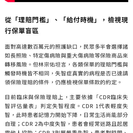
從「理賠門檻」、「給付時機」，檢視現
行保單盲區
面對高達數百萬元的照護缺口，民眾多半會選擇諸
如長照險、特定傷病險與重大傷病險等保險商品來
轉移風險。但林宗佑坦言，各類保單的理賠門檻與
觸發時機皆不相同，失智症真實的病程是否已達請
領保險理賠的條件，仍應檢視保單條款的約定。
目前臨床與保險理賠上，主要依據「CDR臨床失
智評估量表」判定失智程度。CDR 1代表輕度失
智，此時患者記憶力開始下降，日常生活尚能部分
自理；CDR 2為中度失智，患者會經常迷路且起居
需他人協助；CDR 3則屬嚴重失智，患者對時間、