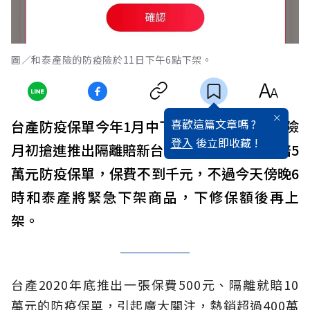
圖／和泰產險的防疫險於11日下午6點下架。
喜歡這篇文章嗎 ?
台產防疫保單今年1月中下旬將到期，和泰產險
登入
後立即收藏 !
月初搶進推出隔離賠新台幣10萬元、確診再賠5
萬元防疫保單，保費不到千元，不過今天傍晚6
時和泰產將緊急下架商品，下修保額後再上
架。
台產2020年底推出一張保費500元、隔離就賠10
萬元的防疫保單，引起廣大關注，熱銷超過400萬