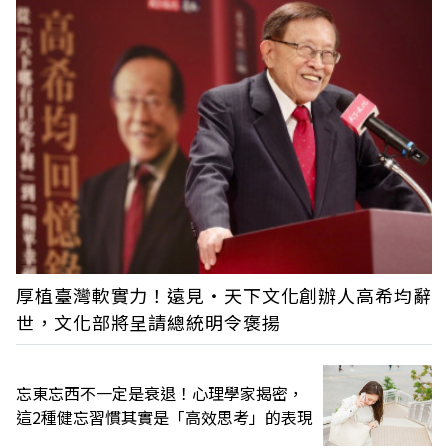
厚植臺灣軟實力！遠見‧天下文化創辦人高希均辭
世，文化部將呈請總統明令褒揚
忘東忘西不一定是衰退！心理學家揭密，
這2種健忘習慣其實是「高效思考」的表現