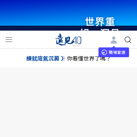
世界重
組・洞見
未來 與
世界領袖
職場雷達
練就底氣沉澱
你看懂世界了嗎？
同行