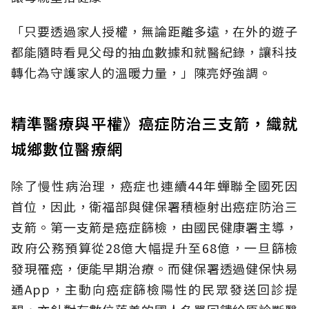
「只要透過家人授權，無論距離多遠，在外的遊子
都能隨時看見父母的抽血數據和就醫紀錄，讓科技
轉化為守護家人的溫暖力量，」陳亮妤強調。
精準醫療與平權》癌症防治三支箭，織就
城鄉數位醫療網
除了慢性病治理，癌症也連續44年蟬聯全國死因
首位，因此，衛福部與健保署積極射出癌症防治三
支箭。第一支箭是癌症篩檢，由國民健康署主導，
政府公務預算從28億大幅提升至68億，一旦篩檢
發現罹癌，便能早期治療。而健保署透過健保快易
通App，主動向癌症篩檢陽性的民眾發送回診提