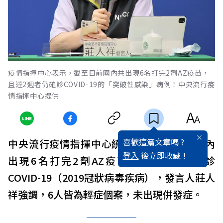
疫情指揮中心表示，截至目前國內共出現6名打完2劑AZ疫苗，
且達2週者仍確診COVID-19的「突破性感染」病例！中央流行疫
情指揮中心提供
喜歡這篇文章嗎 ?
中央流行疫情指揮中心統計，截至目前，國內
登入
後立即收藏 !
出現6名打完2劑AZ疫苗且達2週者仍確診
COVID-19（2019冠狀病毒疾病），發言人莊人
祥強調，6人皆為輕症個案，未出現併發症。