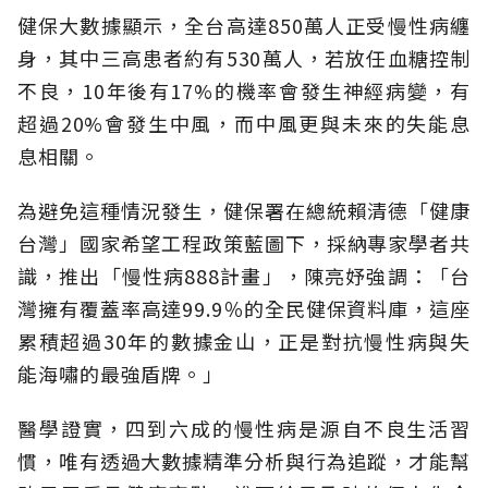
健保大數據顯示，全台高達850萬人正受慢性病纏
身，其中三高患者約有530萬人，若放任血糖控制
不良，10年後有17%的機率會發生神經病變，有
超過20%會發生中風，而中風更與未來的失能息
息相關。
為避免這種情況發生，健保署在總統賴清德「健康
台灣」國家希望工程政策藍圖下，採納專家學者共
識，推出「慢性病888計畫」，陳亮妤強調：「台
灣擁有覆蓋率高達99.9％的全民健保資料庫，這座
累積超過30年的數據金山，正是對抗慢性病與失
能海嘯的最強盾牌。」
醫學證實，四到六成的慢性病是源自不良生活習
慣，唯有透過大數據精準分析與行為追蹤，才能幫