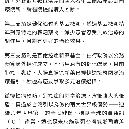
醒，亦針對有數位落差的國人名單回饋給原診斷醫
療院所，請醫院提醒病人回診。
第二支箭是健保給付的基因檢測，透過基因檢測精
準對應特定的標靶藥物，減少患者忍受無效治療的
副作用，且能有更好的治療效果。
第三支箭則是百億癌症新藥基金，由行政院以公務
預算額外挹注成立，不佔用原有的健保總額，目前
肺癌、乳癌、大腸直腸癌新藥已經快速接軌國際治
療指引，積極為癌友爭取多元治療選擇。
從慢性病預防，到癌症的精準治療，背後強大的後
盾，莫過於台灣引以為傲的兩大世界級優勢——連
續八年世界第一的全民健保、稱霸全球的資通訊
（ICT）產業，這也是未來能消弭台灣城鄉醫療差