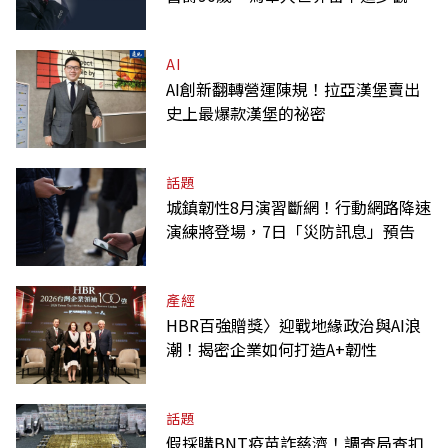
的精神遺產
AI
AI創新翻轉營運陳規！拉亞漢堡賣出
史上最爆款漢堡的祕密
話題
城鎮韌性8月演習斷網！行動網路降速
演練將登場，7日「災防訊息」預告
產經
HBR百強贈獎〉迎戰地緣政治與AI浪
潮！揭密企業如何打造A+韌性
話題
假採購BNT疫苗詐慈濟！調查局查扣