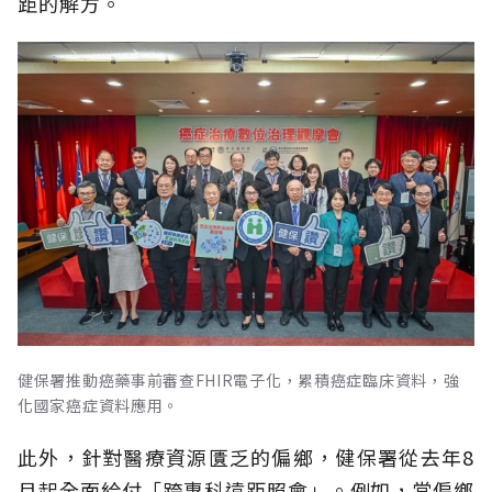
距的解方。
健保署推動癌藥事前審查FHIR電子化，累積癌症臨床資料，強
化國家癌症資料應用。
此外，針對醫療資源匱乏的偏鄉，健保署從去年8
月起全面給付「跨專科遠距照會」。例如，當偏鄉