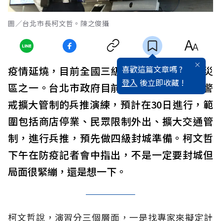
圖／台北市長柯文哲。陳之俊攝
喜歡這篇文章嗎 ?
疫情延燒，目前全國三級警戒，台北市是重災
登入
後立即收藏 !
區之一。台北市政府目前正準備做升第四級警
戒擴大管制的兵推演練，預計在30日進行，範
圍包括商店停業、民眾限制外出、擴大交通管
制，進行兵推，預先做四級封城準備。柯文哲
下午在防疫記者會中指出，不是一定要封城但
局面很緊繃，還是想一下。
柯文哲說，演習分三個層面，一是找專家來擬定計