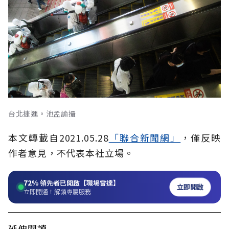
台北捷運。池孟諭攝
本文轉載自2021.05.28
「聯合新聞網」
，
僅反映
作者意見，不代表本社立場。
72%
領先者已開啟【職場雷達】
立即開啟
立即開通！解鎖專屬服務
延伸閱讀