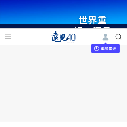
世界重
組・洞見
未來 與
世界領袖
職場雷達
同行