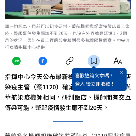
羅一鈞認為，目前可以初步研判，華航機師與諾富特飯店員工染
疫，整起事件發生應該不到20天，也沒有外界擔憂延燒1、2個
月的狀況，否則在員工裡應該會驗到很多抗體陽性個案。中央流
行疫情指揮中心提供
喜歡這篇文章嗎 ?
指揮中心今天公布最新檢驗結果，諾富特飯店
登入
後立即收藏 !
染疫主管（案1120）確定感染英國變異株，與
華航染疫機師相同，研判飯店、機師間有交互
傳染可能，整起疫情發生應不到20天。
華航多名機師相繼確診武漢肺炎（2019冠狀病毒