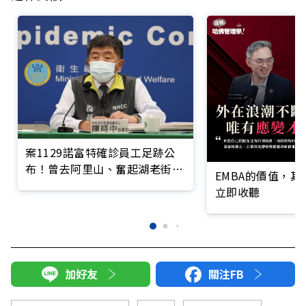
案1129諾富特確診員工足跡公
布！曾去阿里山、奮起湖老街、
EMBA的價值，
北港朝天宮
立即收聽
加好友
關注FB