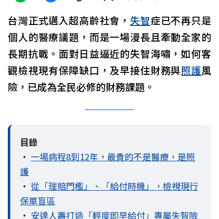
台灣正式邁入超高齡社會，
失智
症已不再只是
個人的醫療議題，而是一場漫長且牽動全家的
長期抗戰。面對日益逼近的失智海嘯，如何客
觀檢視現有保障缺口，及早接住財務與
照護
風
險，已成為全民必修的財務課題。
目錄
•
一場病程8到12年，最貴的不是醫療，是照
護
•
從「理賠門檻」、「給付時機」，檢視現行
保單盲區
•
安達人壽打造「輕度即早給付」專屬失智險