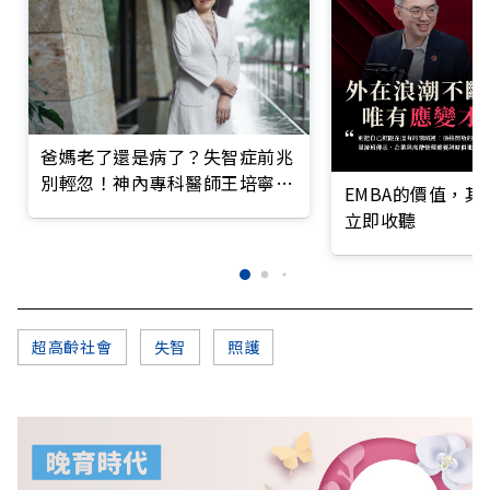
爸媽老了還是病了？失智症前兆
別輕忽！神內專科醫師王培寧呼
EMBA的價值，
籲把握大腦黃金期
立即收聽
超高齡社會
失智
照護