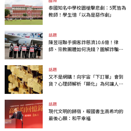
國際
泰國知名中學校園槍擊悲劇：5死皆為
教師！學生憶「以為是惡作劇」
話題
陳昱瑄聯手掮客詐慈濟10.6億！律
師、宗教團體如何洗錢？圖解詐騙關
係網
話題
又不是網購！向宇宙「下訂單」會到
貨？心理師解析「顯化」為何讓人無
法自拔
話題
現代文明的歸宿，報國書生高希均的
最後心願：和平幸福