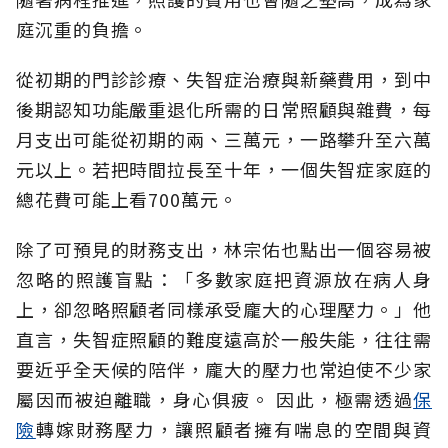
庭沉重的負擔。
從初期的門診診療、失智症治療與新藥費用，到中
後期認知功能嚴重退化所需的日常照顧與雜費，每
月支出可能從初期的兩、三萬元，一路攀升至六萬
元以上。若把時間拉長至十年，一個失智症家庭的
總花費可能上看700萬元。
除了可預見的財務支出，林宗佑也點出一個容易被
忽略的照護盲點：「多數家庭把資源放在病人身
上，卻忽略照顧者同樣承受龐大的心理壓力。」他
直言，失智症照顧的難度遠高於一般失能，往往需
要近乎全天候的陪伴，龐大的壓力也常迫使不少家
屬因而被迫離職，身心俱疲。
因此，極需透過
保
險
轉嫁財務壓力，讓照顧者擁有喘息的空間與資