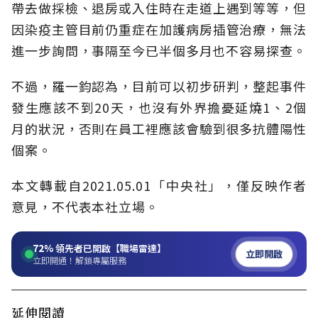
帶去做採檢、退房或入住時在走道上遇到等等，但
因染疫主管目前仍重症在加護病房插管治療，無法
進一步詢問，事隔至今已半個多月也不容易探查。
不過，羅一鈞認為，目前可以初步研判，整起事件
發生應該不到20天，也沒有外界擔憂延燒1、2個
月的狀況，否則在員工裡應該會驗到很多抗體陽性
個案。
本文轉載自2021.05.01
「中央社
」
，僅反映作者
意見，不代表本社立場。
72%
領先者已開啟【職場雷達】
立即開啟
立即開通！解鎖專屬服務
延伸閱讀