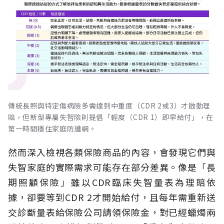
傳統長照與特定傷病險多需達到中重度（CDR 2或3）才啟動理
賠，但新型專屬失智險則提倡「輕度（CDR 1）即早給付」，在
第一時間穩住家庭防護網。
然而深入檢視各類保險商品的內容，會發現它們與
失智家庭的實際需求可能存在部分差異。像是「長
期照顧保險」雖以CDR臨床失智量表為理賠依
據，卻要等到CDR 2才開始給付，且每年需重新送
交診斷量表給保險公司請領保險金，對已經蠟燭兩