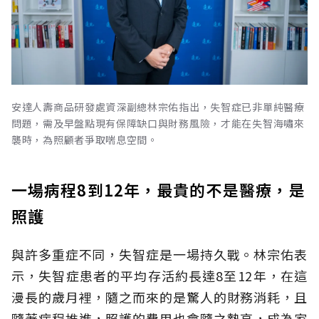
安達人壽商品研發處資深副總林宗佑指出，失智症已非單純醫療
問題，需及早盤點現有保障缺口與財務風險，才能在失智海嘯來
襲時，為照顧者爭取喘息空間。
一場病程8到12年，最貴的不是醫療，是
照護
與許多重症不同，失智症是一場持久戰。林宗佑表
示，失智症患者的平均存活約長達8至12年，在這
漫長的歲月裡，隨之而來的是驚人的財務消耗，且
隨著病程推進，照護的費用也會隨之墊高，成為家