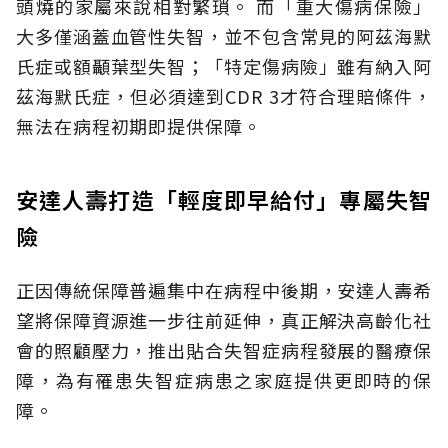
頭燒的家屬來說相對繁瑣。
而「重大傷病保險」
大多僅涵蓋血管性失智，並不包含常見的阿茲海默
氏症或額顳葉型失智；「特定傷病險」雖有納入阿
茲海默氏症，但必須達到CDR 3才符合理賠條件，
無法在病程初期即提供保障。
安達人壽打造「輕度即早給付」專屬失智
險
正因傳統保障普遍集中在病程中後期，安達人壽希
望將保障資源進一步往前延伸，真正解決高齡化社
會的照顧壓力，推出貼合失智症病程發展的醫療保
障，為有罹患失智症病患之家庭提供更即時的保
障。