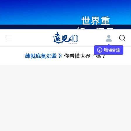
世界重
組・洞見
未來 與
世界領袖
職場雷達
練就底氣沉澱
你看懂世界了嗎？
同行