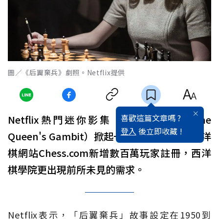
圖／《后翼棄兵》劇照。Netflix提供
喜歡這篇文章嗎 ?
Netflix熱門迷你影集「后翼棄兵」（The
登入
後立即收藏 !
Queen's Gambit）掀起一股西洋棋風潮，西洋
棋網站Chess.com新增數百萬玩家註冊，西洋
棋學院更出現前所未見的需求。
Netflix表示，「后翼棄兵」故事設定在1950到