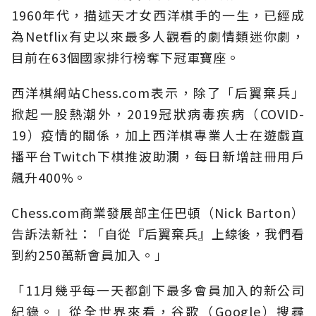
1960年代，描述天才女西洋棋手的一生，已經成
為Netflix有史以來最多人觀看的劇情類迷你劇，
目前在63個國家排行榜奪下冠軍寶座。
西洋棋網站Chess.com表示，除了「后翼棄兵」
掀起一股熱潮外，2019冠狀病毒疾病（COVID-
19）疫情的關係，加上西洋棋專業人士在遊戲直
播平台Twitch下棋推波助瀾，每日新增註冊用戶
飆升400%。
Chess.com商業發展部主任巴頓（Nick Barton）
告訴法新社：「自從『后翼棄兵』上線後，我們看
到約250萬新會員加入。」
「11月幾乎每一天都創下最多會員加入的新公司
紀錄。」從全世界來看，谷歌（Google）搜尋