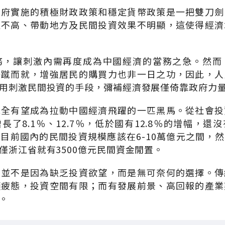
政府實施的積極財政政策和穩定貨幣政策是一把雙刀劍
益不高、帶動地方及民間投資效果不明顯，這使得經濟
務，讓刺激內需再度成為中國經濟的當務之急。然而
一蹴而就，增強居民的購買力也非一日之功，因此，人
用刺激民間投資的手段，彌補經濟發展僅倚靠政府力
完全有望成為拉動中國經濟飛躍的一匹黑馬。從社會投
長了8.1％、12.7％，低於國有12.8％的增幅，還
目前國內的民間投資規模應該在6-10萬億元之間，
僅浙江省就有3500億元民間資金閒置。
」並不是因為缺乏投資欲望，而是無可奈何的選擇。傳
顯疲態，投資空間有限；而有發展前景、高回報的產業
。