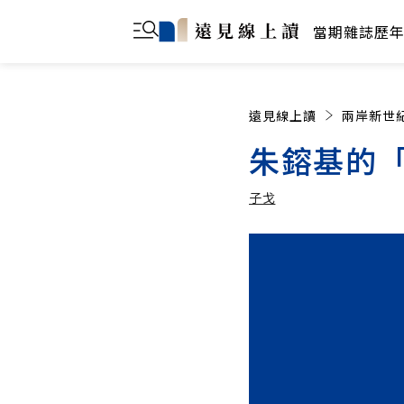
當期雜誌
歷
遠見線上讀
兩岸新世
朱鎔基的
子戈
子戈