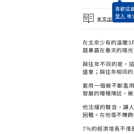
喜歡這篇
登入
後
本文出自 2002
在北京少有的溫暖3
題暴露在春天的陽光
與往年不同的是，
盛會；與往年相同的
套用一個被不斷濫
發展的種種陳述，被
他沈緩的聲音，讓
困難。在他毫不掩飾
7％的經濟增長不僅