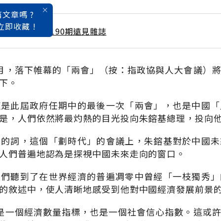
文章嗎 ?
立即收藏 !
 / 4月號雜誌 第190期遠見雜誌
月，落下帷幕的「兩會」（按：指政協與人大會議）
下。
這是此屆政府任期中的最後一次「兩會」，也是中國「
是，人們依然將最灼熱的目光投向朱鎔基總理，投向
用的詞，這個「劃時代」的會議上，朱鎔基對於中國未
人們普遍地認為是探視中國未來走向的窗口。
人們聽到了在世界經濟的普遍凋零中曾經「一枝獨秀」
的敘述中，使人清晰地感受到他對中國經濟發展前景
是一個經濟數量指標，也是一個社會信心指數。這或