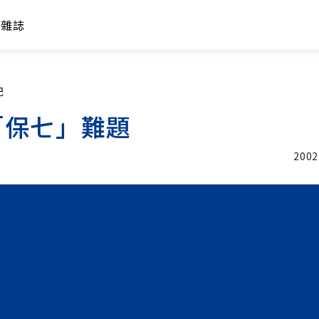
年雜誌
紀
「保七」難題
2002
加入追蹤