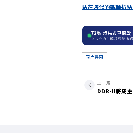
站在時代的新轉折點
72%
領先者已開啟
立即開通！解鎖專屬服
兩岸要聞
上一篇
DDR-II將成