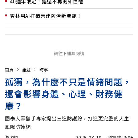
40週年限定！錯過不再的知性禮
雲林用AI打造營建防污新典範！
請往下繼續閱讀
首頁
話題
時事
孤獨，為什麼不只是情緒問題，
還會影響身體、心理、財務健
康？
國泰人壽攜手專家提出三道防護線，打造更完整的人生
風險防護網
游姿穎
2026-08-10
瀏覽數
250+