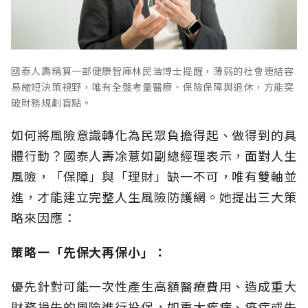
國泰人壽精算一部健康智庫林民浩博士提醒，薄弱的社會連結容
易縮短決策視野，唯有全盤考量醫療、保險保障與退休，方能突
破財務規劃盲點。
如何將風險意識轉化為民眾負擔得起、做得到的具
體行動？國泰人壽凃薏如副總經理表示，面對人生
風險，「保障」與「理財」缺一不可，唯有雙軸並
進，才能建立完整人生風險防護網。她提出三大策
略來因應：
策略一「先保大再保小」：
優先針對可能一次性產生高額醫療費用、造成重大
財務損失的風險進行投保，如重大疾病、癌症或失