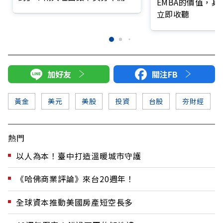
EMBA的價值，
也打不起來！
立即收聽
加好友
關注FB
黃金
美元
美股
投資
台股
夯財經
熱門
以人為本！臺中打造溫暖城市守護
《哈佛商業評論》來台20週年！
全球資本推動美國房產短空長多