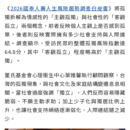
《
2026國泰人壽人生風險趨勢調查白皮書
》將孤
獨拆解為情感性的「主觀孤獨」與社會性的「客觀
孤立」兩個概念，前者反映個人主觀上是否感到孤
單，後者則反映實際擁有多少社會支持與人際連
結。調查顯示，受訪民眾的整體孤獨風險指數達
64.8分，其中「客觀孤立」程度略高於「主觀孤
獨」。
董氏基金會心理衛生中心葉雅馨執行顧問觀察，台
灣的孤獨現象，與社會文化及家庭結構變遷息息相
關。當社會過度強調「獨立」，人們反而容易隱藏
脆弱、不願主動求助；加上少子化與獨居比例上
升，也讓社會支持網絡逐漸弱化、人際連結隨之減
少。