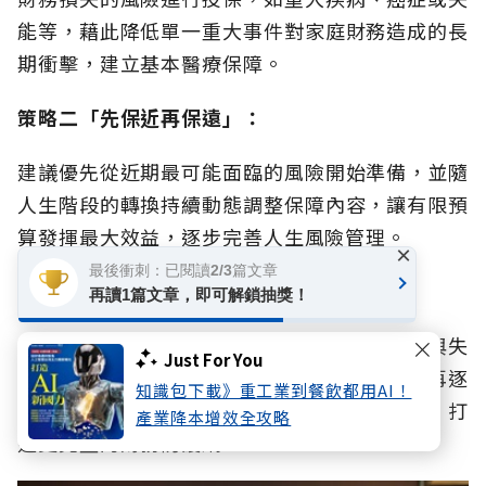
能等，藉此降低單一重大事件對家庭財務造成的長
期衝擊，建立基本醫療保障。
策略二「先保近再保遠」：
建議優先從近期最可能面臨的風險開始準備，並隨
人生階段的轉換持續動態調整保障內容，讓有限預
算發揮最大效益，逐步完善人生風險管理。
×
最後衝刺：已閱讀2/3篇文章
策略三則是「先求廣再求深」：
再讀1篇文章，即可解鎖抽獎！
先以保費較低的定期險，建構涵蓋醫療、意外與失
Just For You
能的基本保障廣度，待未來經濟能力提升後，再逐
知識包下載》重工業到餐飲都用AI！
步擴大保障範圍，並結合退休配置與信託工具，打
產業降本增效全攻略
造更完整的財務防護網。