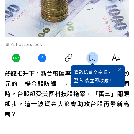
圖／shutterstock
喜歡這篇文章嗎 ?
熱錢推升下，新台幣匯率勁揚，9月21日衝破29
登入
後立即收藏 !
元的「楊金龍防線」，再現28字頭。與此同
時，台股卻受美國科技股拖累，「萬三」關頭
卻步，這一波資金大浪會助攻台股再攀新高
嗎？