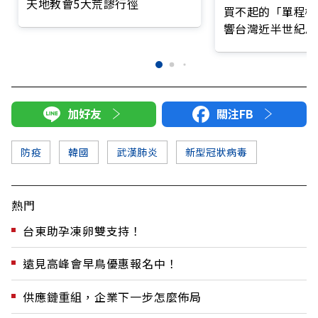
天地教會5大荒謬行徑
買不起的「單程機
響台灣近半世紀思
加好友
關注FB
防疫
韓國
武漢肺炎
新型冠狀病毒
熱門
台東助孕凍卵雙支持！
遠見高峰會早鳥優惠報名中！
供應鏈重組，企業下一步怎麼佈局