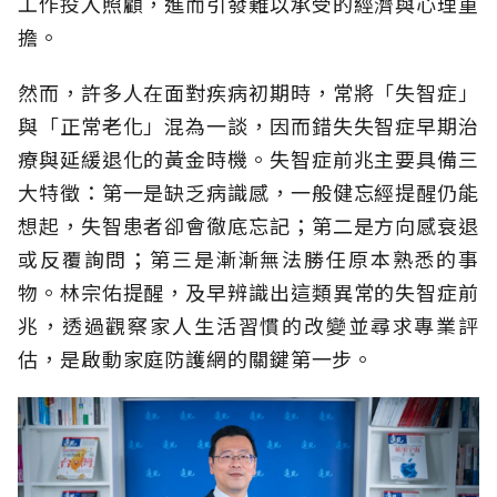
工作投入照顧，進而引發難以承受的經濟與心理重
擔。
然而，許多人在面對疾病初期時，常將「失智症」
與「正常老化」混為一談，因而錯失失智症早期治
療與延緩退化的黃金時機。失智症前兆主要具備三
大特徵：第一是缺乏病識感，一般健忘經提醒仍能
想起，失智患者卻會徹底忘記；第二是方向感衰退
或反覆詢問；第三是漸漸無法勝任原本熟悉的事
物。林宗佑提醒，及早辨識出這類異常的失智症前
兆，透過觀察家人生活習慣的改變並尋求專業評
估，是啟動家庭防護網的關鍵第一步。