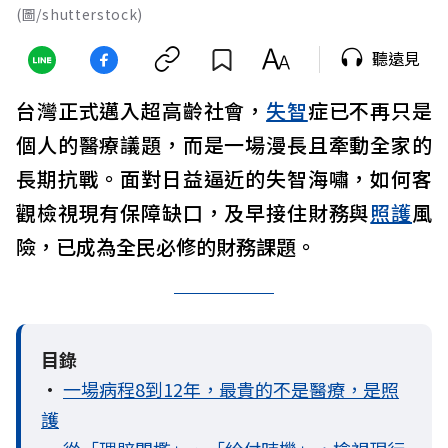
(圖/shutterstock)
聽遠見
台灣正式邁入超高齡社會，
失智
症已不再只是
個人的醫療議題，而是一場漫長且牽動全家的
長期抗戰。面對日益逼近的失智海嘯，如何客
觀檢視現有保障缺口，及早接住財務與
照護
風
險，已成為全民必修的財務課題。
目錄
•
一場病程8到12年，最貴的不是醫療，是照
護