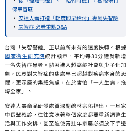
•
從「理賠門檻」、「給付時機」，檢視現行
保單盲區
•
安達人壽打造「輕度即早給付」專屬失智險
•
失智症 必看重點Q&A
台灣「失智警鐘」正以前所未有的速度快轉。根據
國家衛生研究院
統計顯示，平均每30分鐘就新增
一名失智症患者。隨著進入超高齡社會與少子化加
劇，民眾對失智症的焦慮早已超越對疾病本身的恐
懼，更深層的集體焦慮，在於害怕「一人生病，拖
垮全家」。
安達人壽商品研發處資深副總林宗佑指出，一旦家
中長輩確診，往往意味著整個家庭都要重新調整生
活與工作安排，甚至迫使青壯年家屬必須放下手邊