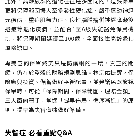
此外，高齡族群的退化往往是多面向的，這張保單
更將保障範圍擴大至多發性硬化症、嚴重運動神經
元疾病、重症肌無力症、良性腦腫瘤併神經障礙後
遺症等退化疾病，並配合1至6級失能豁免保費機
制，將保障期間延續至100歲，全面接住高齡退化
風險缺口。
再完善的保單終究只是防護網的一環，真正的關
鍵，仍在於整體的財務規劃思維。
林宗佑提醒，保
險應與投資、儲蓄做好平衡配置，並建議民眾檢視
保單時，可從「保障期間、保障範圍、理賠金額」
三大面向著手，掌握「提早佈局、循序漸進」的原
則，提早為失智海嘯做好準備。
失智症 必看重點Q&A