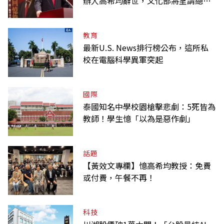
辦人高希均辭世，文化部將呈請總統
明令褒揚
教育
最新U.S. News排行榜公布，這所私
校在電腦科學異軍突起
國際
泰國知名中學校園槍擊悲劇：5死皆為
教師！學生憶「以為是惡作劇」
話題
【黃效文專欄】憶高希均教授：免費
或付費，午餐不再！
科技