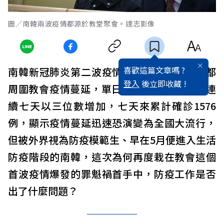
圖／南韓兩波疫情都源於教堂聚會。達志影像
喜歡這篇文章嗎 ?
南韓新冠肺炎第二波疫情愈演愈烈，隨著首都
登入
後立即收藏 !
周圍教會疫情蔓延，單日新增病例從14日起連
續七天以三位數增加，七天來累計確診1576
例，顯示疫情蔓延迅速恐演變為全國大流行，
但被外界視為防疫模範生、早在5月便進入生活
防疫階段的南韓，這次為何再度栽在教會這個
首波疫情爆發的罪魁禍首手中，防疫工作是否
出了什麼問題？