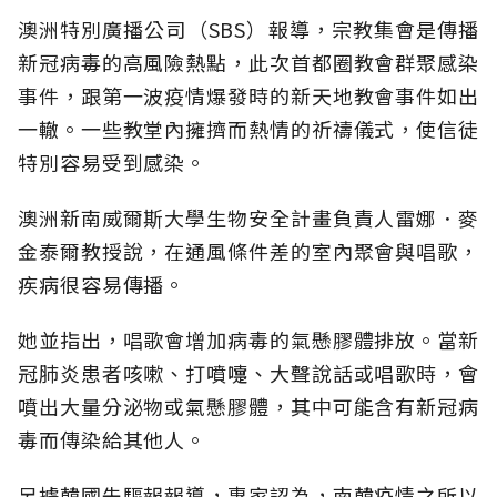
澳洲特別廣播公司（SBS）報導，宗教集會是傳播
新冠病毒的高風險熱點，此次首都圈教會群聚感染
事件，跟第一波疫情爆發時的新天地教會事件如出
一轍。一些教堂內擁擠而熱情的祈禱儀式，使信徒
特別容易受到感染。
澳洲新南威爾斯大學生物安全計畫負責人雷娜．麥
金泰爾教授說，在通風條件差的室內聚會與唱歌，
疾病很容易傳播。
她並指出，唱歌會增加病毒的氣懸膠體排放。當新
冠肺炎患者咳嗽、打噴嚏、大聲說話或唱歌時，會
噴出大量分泌物或氣懸膠體，其中可能含有新冠病
毒而傳染給其他人。
另據韓國先驅報報導，專家認為，南韓疫情之所以