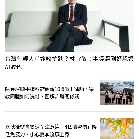
台灣年輕人前途較抗跌？林宜敬：半導體剛好躲過
AI取代
陳昱瑄聯手掮客詐慈濟10.6億！律師、宗
教團體如何洗錢？圖解詐騙關係網
立秋後就會變涼？注意這「4個壞習慣」降
低免疫力，小心夏季流感上身