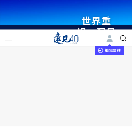
世界重
組・洞見
未來 與
世界領袖
職場雷達
同行