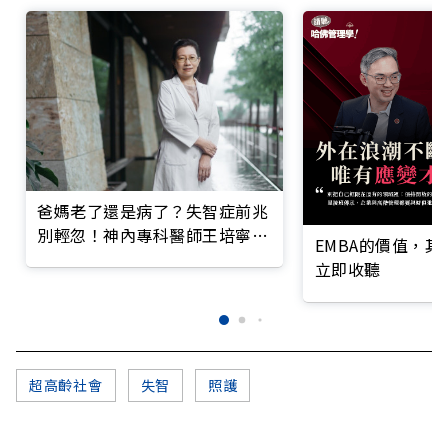
爸媽老了還是病了？失智症前兆
別輕忽！神內專科醫師王培寧呼
EMBA的價值，
籲把握大腦黃金期
立即收聽
超高齡社會
失智
照護