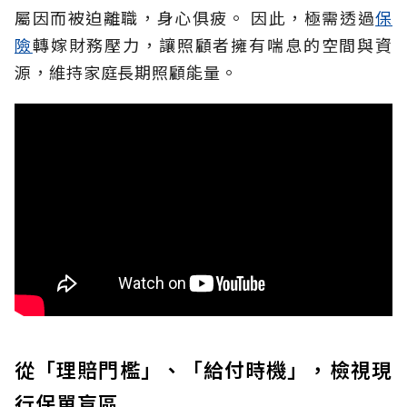
屬因而被迫離職，身心俱疲。
因此，極需透過
保
險
轉嫁財務壓力，讓照顧者擁有喘息的空間與資
源，維持家庭長期照顧能量。
從「理賠門檻」、「給付時機」，檢視現
行保單盲區