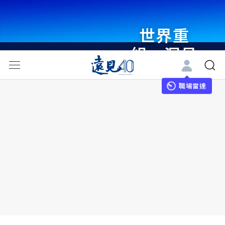
世界重
組・洞見
未來 與
世界領袖
職場雷達
同行