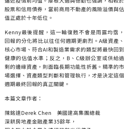
逼近疫情前均值。摩根大通與德勤也強調，相較於
股票和信用債券，當前商用不動產的風險溢價與估
值正處於十年低位。
Kenny最後提醒，這一輪復甦不會是雨露均霑，
回報的分化將比以往任何週期更劇烈。A級資產、
核心市場、符合AI和製造業需求的類型將最快回到
健康的估值水準；反之，B、C級辦公室或供給過
剩的邊緣資產，則面臨長期功能性折舊。精準的市
場選擇、資產類型判斷和管理執行，才是決定這個
週期最終回報的真正關鍵。
本篇文章作者：
陳銘達Derek Chen 美國建高集團總裁
深耕房地產金融產業35餘年，