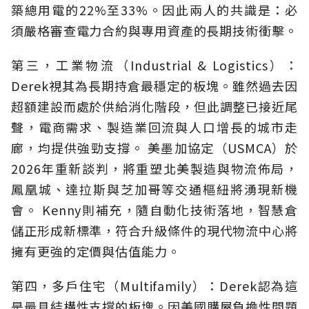
築總用電的22%至33%。因此兩人的共識是：必
須嚴格審查電力合約與專用資產的長期技術衝擊。
第三，工業物流（Industrial & Logistics）：
Derek視其為長期持倉最穩定的板塊。雖然過去因
超額建設而處於供給消化階段，但此調整已接近尾
聲，電商需求、製造業回流與人口增長的城市走
廊，均提供強勁支撐。 美墨加協定（USMCA）於
2026年重新談判，將重塑北美製造與物流佈局，
鳳凰城、達拉斯與芝加哥等交通樞紐將湧現新機
會。 Kenny則補充，隨自動化技術落地，智慧倉
儲正形成新標準，符合升級條件的現代物流中心將
擁有更強的定價與估值能力。
第四，多戶住宅（Multifamily）：Derek認為這
是最具結構性支撐的板塊。因美國購屋負擔性問題