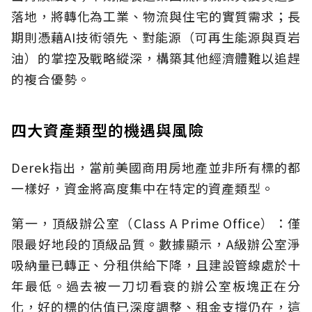
落地，將轉化為工業、物流與住宅的實質需求；長
期則憑藉AI技術領先、對能源（可再生能源與頁岩
油）的掌控及戰略縱深，構築其他經濟體難以追趕
的複合優勢。
四大資產類型的機遇與風險
Derek指出，當前美國商用房地產並非所有標的都
一樣好，資金將高度集中在特定的資產類型。
第一，頂級辦公室（Class A Prime Office）：僅
限最好地段的頂級品質。數據顯示，A級辦公室淨
吸納量已轉正、分租供給下降，且建設管線處於十
年最低。過去被一刀切看衰的辦公室板塊正在分
化，好的標的估值已深度調整、租金支撐仍在，這