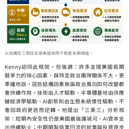
以結構性三階段支援美國商用不動產長期價值。
Kenny認同此框架，但強調：許多支撐美國長期
競爭力的核心因素，與特定政治團隊關係不大。更
準確地說，這些結構因素無論政治風向如何改變都
會持續作用。技術由人才驅動、半導體基地由供應
鏈經濟學驅動、AI創新則由生態系統慣性驅動，不
會因政府更迭而逆轉。他提出「三乘三」分析框
架：短期內安全性仍是美國最強護城河，AI資本支
出持續點火；中期隨製造業回流的就業與投資逐步