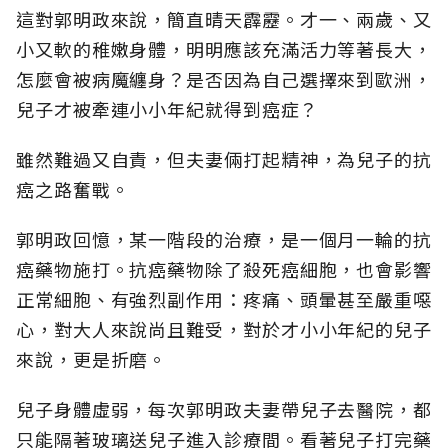
這對郭明政來說，簡直晴天霹靂。才一、兩歲、又
小又軟的稚嫩身體，明明應該充滿活力等著長大，
怎麼會被病魔纏身？是否因為自己選擇來到歐洲，
兒子才被牽連小小年紀就得到癌症？
雖然難過又自責，但夫妻倆打起精神，為兒子的抗
癌之路奮戰。
郭明政回憶，某一階段的治療，是一個月一輪的抗
癌藥物施打。抗癌藥物除了殺死癌細胞，也會影響
正常細胞、有強烈副作用：疼痛、頭暈甚至嚴重噁
心，對大人來說尚且難受，對於才小小年紀的兒子
來說，更是折磨。
兒子身體虛弱，每次郭明政夫妻帶兒子去醫院，都
只能隔著玻璃送兒子進入診療間。看著兒子打完藥