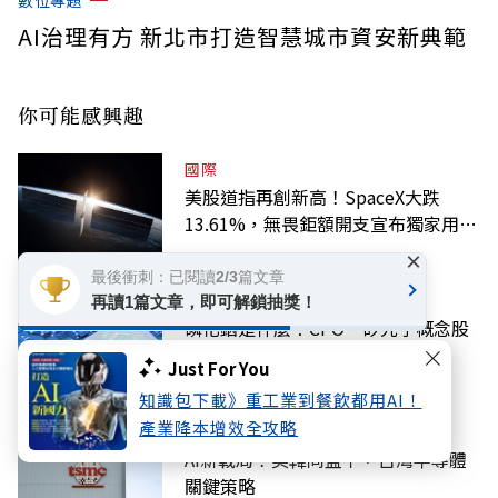
數位專題
AI治理有方 新北市打造智慧城市資安新典範
你可能感興趣
國際
美股道指再創新高！SpaceX大跌
13.61%，無畏鉅額開支宣布獨家用輝
達
×
最後衝刺：已閱讀2/3篇文章
科技
再讀1篇文章，即可解鎖抽獎！
磷化銦是什麼？CPO、矽光子概念股
回春漲一次看懂
Just For You
知識包下載》重工業到餐飲都用AI！
產業降本增效全攻略
科技
AI新戰局！美韓同盟下，台灣半導體
關鍵策略