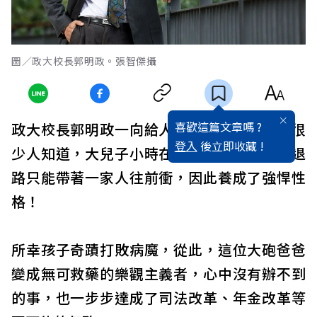
圖／政大校長郭明政。張智傑攝
喜歡這篇文章嗎 ?
政大校長郭明政一向給人「大砲」印象，但很
登入
後立即收藏 !
少人知道，大兒子小時在異鄉罹癌，他沒有退
路只能帶著一家人往前衝，因此養成了強悍性
格！
所幸孩子奇蹟打敗病魔，從此，這位大砲爸爸
變成無可救藥的樂觀主義者，心中沒有辦不到
的事，也一步步達成了司法改革、年金改革等