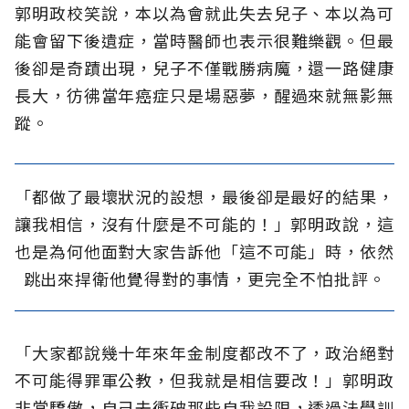
郭明政校笑說，本以為會就此失去兒子、本以為可
能會留下後遺症，當時醫師也表示很難樂觀。但最
後卻是奇蹟出現，兒子不僅戰勝病魔，還一路健康
長大，彷彿當年癌症只是場惡夢，醒過來就無影無
蹤。
「都做了最壞狀況的設想，最後卻是最好的結果，
讓我相信，沒有什麼是不可能的！」郭明政說，這
也是為何他面對大家告訴他「這不可能」時，依然
跳出來捍衛他覺得對的事情，更完全不怕批評。
「大家都說幾十年來年金制度都改不了，政治絕對
不可能得罪軍公教，但我就是相信要改！」郭明政
非常驕傲，自己去衝破那些自我設限，透過法學訓