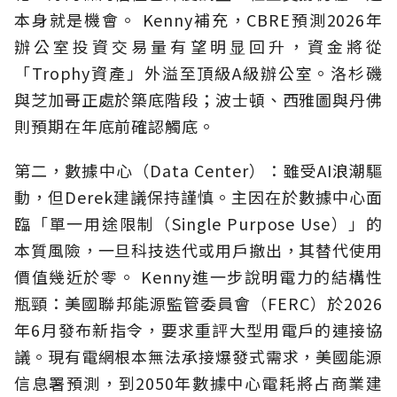
本身就是機會。 Kenny補充，CBRE預測2026年
辦公室投資交易量有望明显回升，資金將從
「Trophy資產」外溢至頂級A級辦公室。洛杉磯
與芝加哥正處於築底階段；波士頓、西雅圖與丹佛
則預期在年底前確認觸底。
第二，數據中心（Data Center）：雖受AI浪潮驅
動，但Derek建議保持謹慎。主因在於數據中心面
臨「單一用途限制（Single Purpose Use）」的
本質風險，一旦科技迭代或用戶撤出，其替代使用
價值幾近於零。 Kenny進一步說明電力的結構性
瓶頸：美國聯邦能源監管委員會（FERC）於2026
年6月發布新指令，要求重評大型用電戶的連接協
議。現有電網根本無法承接爆發式需求，美國能源
信息署預測，到2050年數據中心電耗將占商業建