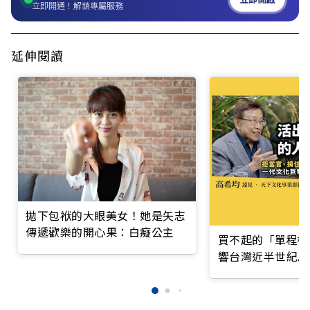
立即開通！解鎖專屬服務
延伸閱讀
拋下包袱的大眼美女！她是矢志
傳遞歡樂的開心果：白癡公主
買不起的「單程機
響台灣近半世紀思