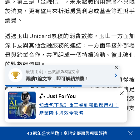
題。第三是「金融化」，未來點數的用途將不只限
於消費，更有望用來折抵房貸利息或基金等理財手
續費。
透過玉山Unicard累積的消費數據，玉山一方面加
深卡友與其他金融服務的連結，一方面串接外部場
景與跨業合作，共同組成一個持續流動、彼此強化
的點數經濟圈。
×
最後衝刺：已閱讀2/3篇文章
林榮華強調，玉山更長遠的目標是讓支付工具從被
再讀1篇文章，即可解鎖抽獎！
動回饋，進化為「主動預測」。「透過即時消費足
Just For You
跡與外部變數分析，支付工具能進一步主動洞察您
知識包下載》重工業到餐飲都用AI！
的消費偏好，精準推薦符合習慣的卡友優惠，讓支
產業降本增效全攻略
付體驗真正升級為消費者的生活顧問。」
40 週年盛大開啟！享限定優惠與獨家好禮
【
立即申辦玉山Unicard
】