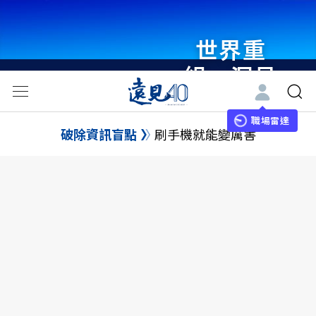
世界重
組・洞見
未來 與
世界領袖
職場雷達
破除資訊盲點
刷手機就能變厲害
同行