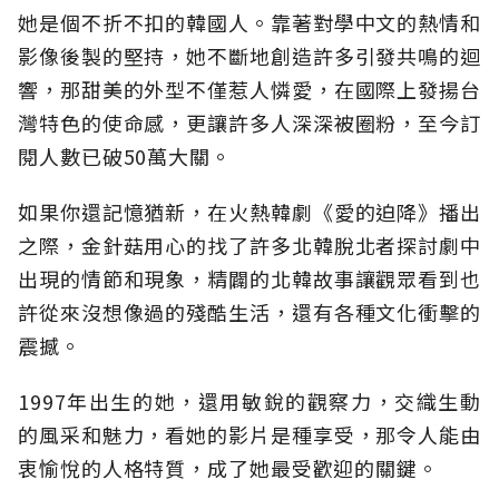
她是個不折不扣的韓國人。靠著對學中文的熱情和
影像後製的堅持，她不斷地創造許多引發共鳴的迴
響，那甜美的外型不僅惹人憐愛，在國際上發揚台
灣特色的使命感，更讓許多人深深被圈粉，至今訂
閱人數已破50萬大關。
如果你還記憶猶新，在火熱韓劇《愛的迫降》播出
之際，金針菇用心的找了許多北韓脫北者探討劇中
出現的情節和現象，精闢的北韓故事讓觀眾看到也
許從來沒想像過的殘酷生活，還有各種文化衝擊的
震撼。
1997年出生的她，還用敏銳的觀察力，交織生動
的風采和魅力，看她的影片是種享受，那令人能由
衷愉悅的人格特質，成了她最受歡迎的關鍵。