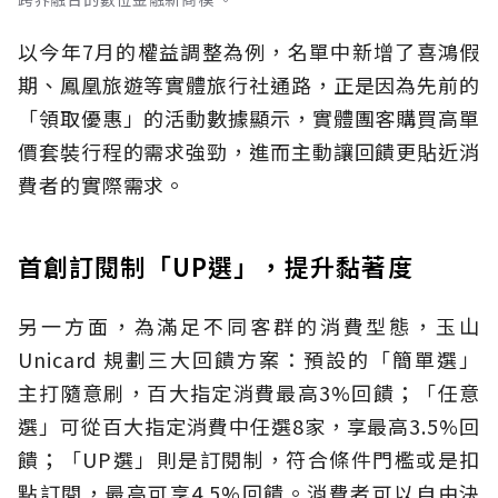
以今年7月的權益調整為例，名單中新增了喜鴻假
期、鳳凰旅遊等實體旅行社通路，正是因為先前的
「領取優惠」的活動數據顯示，實體團客購買高單
價套裝行程的需求強勁，進而主動讓回饋更貼近消
費者的實際需求。
首創訂閱制「UP選」，提升黏著度
另一方面，為滿足不同客群的消費型態，玉山
Unicard 規劃三大回饋方案：預設的「簡單選」
主打隨意刷，百大指定消費最高3%回饋；「任意
選」可從百大指定消費中任選8家，享最高3.5%回
饋；「UP選」則是訂閱制，符合條件門檻或是扣
點訂閱，最高可享4.5%回饋。消費者可以自由決