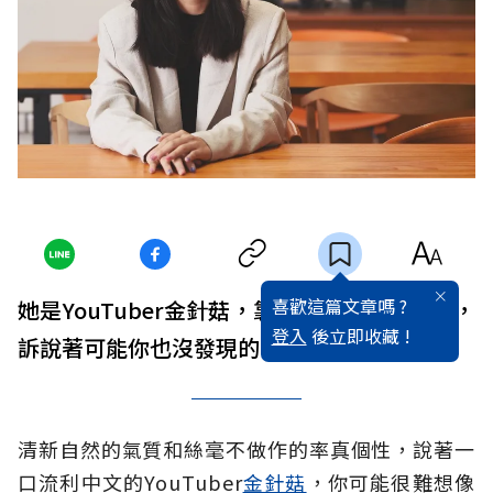
喜歡這篇文章嗎 ?
她是YouTuber金針菇，靠著一口流利的中文，
登入
後立即收藏 !
訴說著可能你也沒發現的台灣美好。
清新自然的氣質和絲毫不做作的率真個性，說著一
口流利中文的YouTuber
金針菇
，你可能很難想像