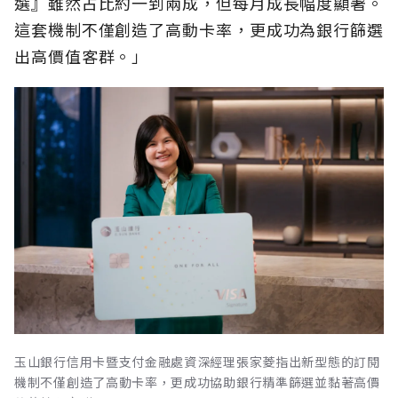
選』雖然占比約一到兩成，但每月成長幅度顯著。
這套機制不僅創造了高動卡率，更成功為銀行篩選
出高價值客群。」
玉山銀行信用卡暨支付金融處資深經理張家菱指出新型態的訂閱
機制不僅創造了高動卡率，更成功協助銀行精準篩選並黏著高價