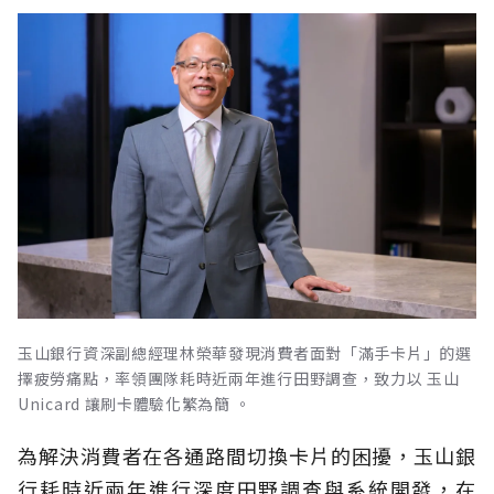
玉山銀行資深副總經理林榮華發現消費者面對「滿手卡片」的選
擇疲勞痛點，率領團隊耗時近兩年進行田野調查，致力以 玉山
Unicard 讓刷卡體驗化繁為簡 。
為解決消費者在各通路間切換卡片的困擾，玉山銀
行耗時近兩年進行深度田野調查與系統開發，在