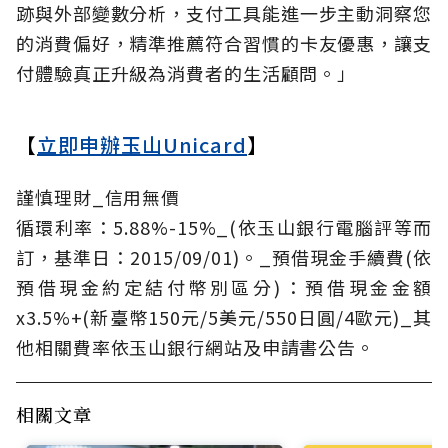
跡與外部變數分析，支付工具能進一步主動洞察您
的消費偏好，精準推薦符合習慣的卡友優惠，讓支
付體驗真正升級為消費者的生活顧問。」
【
立即申辦玉山Unicard
】
謹慎理財_信用無價
循環利率：5.88%-15%_(依玉山銀行電腦評等而
訂，基準日：2015/09/01)。_預借現金手續費(依
預借現金約定結付幣別區分)：預借現金金額
x3.5%+(新臺幣150元/5美元/550日圓/4歐元)_其
他相關費率依玉山銀行網站及申請書公告。
相關文章