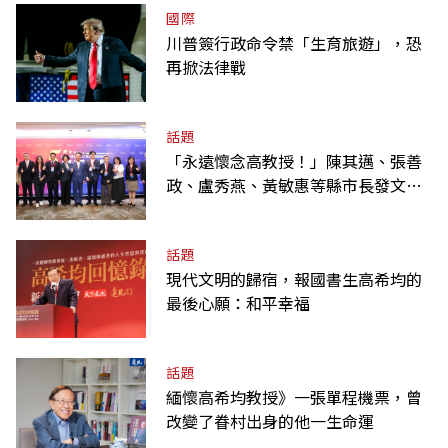
國際
川普簽行政命令禁「生育旅遊」，恐
再掀法律戰
話題
「永遠懷念高教授！」陳其邁、張善
政、盧秀燕、黃敏惠等縣市長發文弔
唁高希均
話題
現代文明的歸宿，報國書生高希均的
最後心願：和平幸福
話題
緬懷高希均教授》一張單程機票，曾
改變了眷村出身的他一生命運