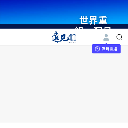
世界重
組・洞見
未來 與
世界領袖
職場雷達
同行