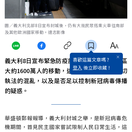
圖／義大利北部8日宣布封城後，仍有大批民眾搭乘火車往南部
及其他歐洲國家移動。達志影像
喜歡這篇文章嗎 ?
義大利8日宣布緊急防疫計畫，要限制義北地區
登入
後立即收藏 !
大約1600萬人的移動，這項舉措引發如何確切
執法的混亂，以及是否足以控制新冠病毒傳播
的疑惑。
華盛頓郵報報導，義大利封城之舉，是新冠病毒危
機期間，首見民主國家嘗試限制人民日常生活，這