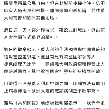
將嚴重衝擊公民自由。但在封城前後幾小時，仍不
斷有人搭火車和飛機，離開米蘭和威尼斯，前往義
大利南部和歐洲其他地區。
週日這一天，讓外界得以一窺歐式封城法，測試這
片大陸開放式邊界的精神。
週日的觀察顯示，義大利的作法顯然與中國實施的
絕對管控差很遠，並且首見有歐盟國家領導人──
捷克總理巴比斯──建議義大利政府更積極禁止人
民跨越國界。其他歐盟國家則堅持維持邊界開放。
目前還不清楚義大利和中國之間，哪種方法有助阻
止病毒傳播。歐洲大陸的確診病例正不斷攀高。
羅馬《共和國報》前總編輯毛羅表示：「我們全處