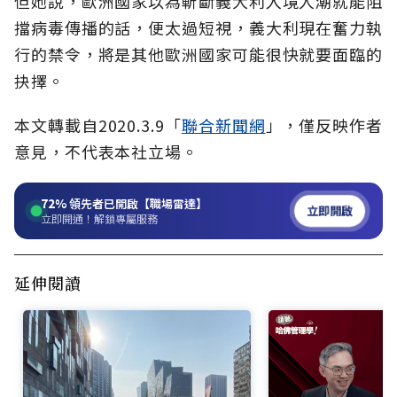
但她說，歐洲國家以為斬斷義大利入境人潮就能阻
擋病毒傳播的話，便太過短視，義大利現在奮力執
行的禁令，將是其他歐洲國家可能很快就要面臨的
抉擇。
本文轉載自2020.3.9「
聯合新聞網
」，僅反映作者
意見，不代表本社立場。
72%
領先者已開啟【職場雷達】
立即開啟
立即開通！解鎖專屬服務
延伸閱讀