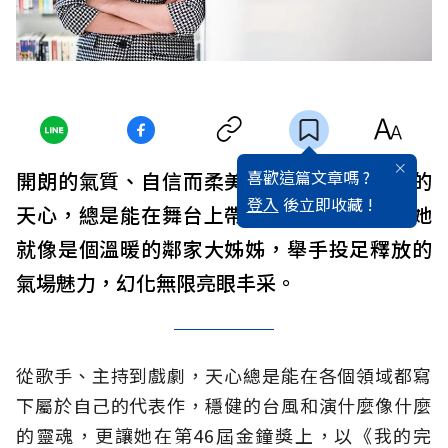
喜歡這篇文章嗎 ?
開朗的氣質、自信而柔美的笑容，熱愛表演的
登入
後立即收藏 !
天心，總是能在舞台上帶給觀眾無限驚喜，她
就像是個溫暖的鄰家大姊姊，舉手投足釋放的
氣場魅力，幻化無限亮眼丰采。
從歌手、主持到戲劇，天心總是能在各個領域都寫
下屬於自己的代表作，穩健的台風和演什麼像什麼
的靈魂，更讓她在第46屆金鐘獎上，以《我的完