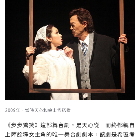
2009年，當時天心和金士傑搭檔
《步步驚笑》這部舞台劇，是天心從一而終都親自
上陣詮釋女主角的唯一舞台劇劇本，該劇是希區考