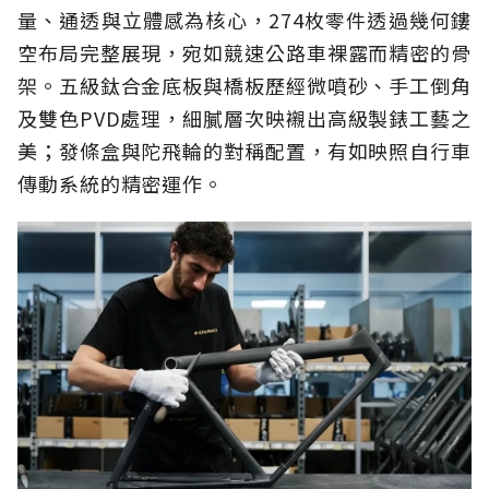
量、通透與立體感為核心，274枚零件透過幾何鏤
空布局完整展現，宛如競速公路車裸露而精密的骨
架。五級鈦合金底板與橋板歷經微噴砂、手工倒角
及雙色PVD處理，細膩層次映襯出高級製錶工藝之
美；發條盒與陀飛輪的對稱配置，有如映照自行車
傳動系統的精密運作。