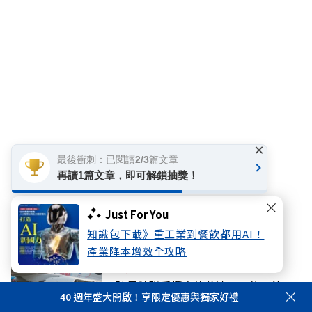
×
最後衝刺：已閱讀2/3篇文章
再讀1篇文章，即可解鎖抽獎！
Just For You
你可能感興趣
知識包下載》重工業到餐飲都用AI！
產業降本增效全攻略
話題
陳昱瑄聯手掮客詐慈濟10.6億！律
40 週年盛大開啟！享限定優惠與獨家好禮
師、宗教團體如何洗錢？圖解詐騙關