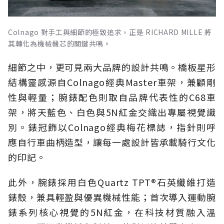
Colnago 對手工與細節的極致追求，正是 RICHARD MILLE 將
其轉化為機械機芯的關鍵共鳴。
細節之中，更可見兩大品牌的設計共鳴。橋板星形
結構靈感源自Colnago經典Master車架，兼顧剛
性與輕量；腕錶配色則取自品牌代表性的C68車
架，將天藍色、白色與5N紅金交織出專屬視覺識
別。錶冠飾以Colnago經典梅花標誌，指針則呼
應自行車曲柄造型，讓每一處設計皆承載騎行文化
的印記。
此外，腕錶採用白色Quartz TPT®石英纖維打造
錶殼，兼具輕盈與優異機械性能；首次導入運動腕
錶系列核心視覺的5N紅金，在科技材質融入溫