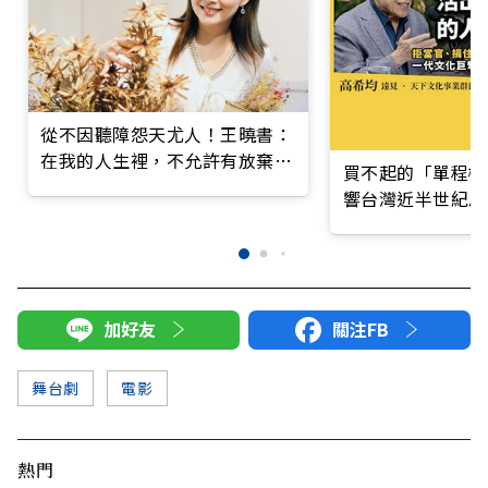
從不因聽障怨天尤人！王曉書：
在我的人生裡，不允許有放棄這
買不起的「單程機
兩個字
響台灣近半世紀思
加好友
關注FB
舞台劇
電影
熱門