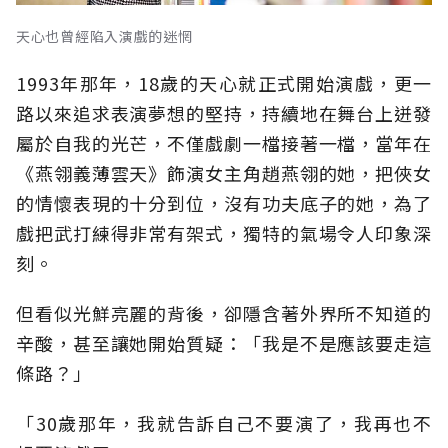
天心也曾經陷入演戲的迷惘
1993年那年，18歲的天心就正式開始演戲，更一
路以來追求表演夢想的堅持，持續地在舞台上迸發
屬於自我的光芒，不僅戲劇一檔接著一檔，當年在
《燕翎義薄雲天》飾演女主角趙燕翎的她，把俠女
的情懷表現的十分到位，沒有功夫底子的她，為了
戲把武打練得非常有架式，獨特的氣場令人印象深
刻。
但看似光鮮亮麗的背後，卻隱含著外界所不知道的
辛酸，甚至讓她開始質疑：「我是不是應該要走這
條路？」
「30歲那年，我就告訴自己不要演了，我再也不