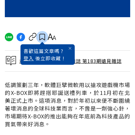
喜歡這篇文章嗎 ?
登入
後立即收藏 !
本文出自 2001 / 9月號雜誌 第183期遠見雜誌
低調策劃三年，軟體巨擘微軟用以搶攻遊戲機市場
的X-BOX即將趕搭耶誕送禮列車，於11月初在北
美正式上市。這項消息，對於年初以來便不斷圍繞
著壞消息的全球科技業而言，不啻是一劑強心針，
市場期待X-BOX的推出能夠在年底前為科技產品的
買氣帶來好消息。