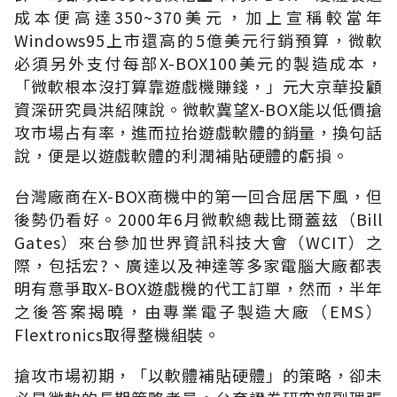
成本便高達350~370美元，加上宣稱較當年
Windows95上市還高的5億美元行銷預算，微軟
必須另外支付每部X-BOX100美元的製造成本，
「微軟根本沒打算靠遊戲機賺錢，」元大京華投顧
資深研究員洪紹陳說。微軟冀望X-BOX能以低價搶
攻市場占有率，進而拉抬遊戲軟體的銷量，換句話
說，便是以遊戲軟體的利潤補貼硬體的虧損。
台灣廠商在X-BOX商機中的第一回合屈居下風，但
後勢仍看好。2000年6月微軟總裁比爾蓋玆（Bill
Gates）來台參加世界資訊科技大會（WCIT）之
際，包括宏?、廣達以及神達等多家電腦大廠都表
明有意爭取X-BOX遊戲機的代工訂單，然而，半年
之後答案揭曉，由專業電子製造大廠（EMS）
Flextronics取得整機組裝。
搶攻市場初期，「以軟體補貼硬體」的策略，卻未