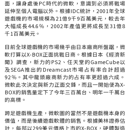
面，讓身處後PC時代的微軟，意識到必須將戰場
延伸至個人電腦以外。根據IDC統計，2001年全球
遊戲機的市場規模為21億9千9百萬美元，較去年
大幅成長44.6％，2002年產值更將成長至31億8
千1百萬美元。
目前全球遊戲機的市場幾乎由日本廠商所盤踞，微
軟打算以X-BOX正面挑戰日商。根據日本《經濟新
聞》調查，新力的PS2、任天堂的GameCube以
及SEGA推出的Dreamcast市場占有率合計超過
92％。其中龍頭廠商新力的占有率更超過六成。
微軟此次決定與新力正面交鋒，而且一開始便為X-
BOX的銷售量定下了今年三百萬台、明年一千萬台
的高標。
跨足遊戲機生產，微軟圖的當然不是遊戲機本身的
價值，而是後續遊戲軟體的銷售。根據美林證券估
計，每部以299美元價格上市的X-BOX，硬體製造