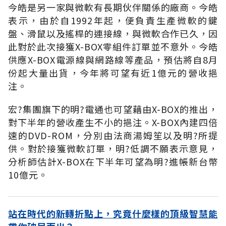
今皓是另一家與微軟有長期伙伴關係的廠商。今皓
表示，由於自1992年起，便負責生產微軟的鍵
盤、滑鼠以及搖桿的連接線，與微軟合作已久，因
此對於此次接獲X-BOX零組件訂單並不意外。今皓
供應X-BOX電源線與網路線等產品，預估將自8月
份起大量出貨，今年將可望有近1億元的營收挹
注。
宏?集團旗下的明?電通也可望藉由X-BOX的推出，
對下半年的營收產生不小的挹注。X-BOX內建四倍
速的DVD-ROM，分別由法商湯姆笙以及明?所提
供。對於接獲微軟訂單，明?低調不願表示意見，
分析師估計X-BOX在下半年可望為明?進帳新台幣
10億元。
站在時代的新轉折點上，究竟什麼樣的頂級智慧能