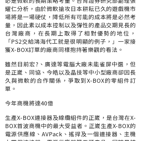
必是微軟的長期策略考量。台育證券研究部副理張
耀仁分析，由於微軟搶攻日本耕耘已久的遊戲機市
場將是一場硬仗，降低所有可能的成本將是必然考
量，因此素以成本控制以及彈性的產品交期見長的
台灣廠商，在長期上取得了相對優勢的地位，
「PS2交給鴻海代工就是很明顯的例子，」一家接
獲X-BOX訂單的廠商同樣抱持著樂觀的看法。
雖然目前宏?、廣達等電腦大廠未能雀屏中選，但
是正崴、同協、今皓以及晶技等中小型廠商卻因長
久與微軟的合作關係，爭取到X-BOX的零組件訂
單。
今年商機將達40億
生產X-BOX連接器及線纜組件的正崴，是台灣在X-
BOX首波商機中的最大受益者。正崴生產X-BOX的
電源供應線、AVPack、搖捍及一個連接器、主機