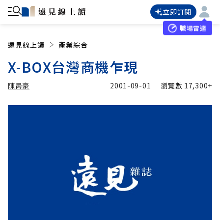
立即訂閱
職場雷達
遠見線上讀
產業綜合
X-BOX台灣商機乍現
陳昺豪
2001-09-01
瀏覽數
17,300+
加入追蹤
陳昺豪