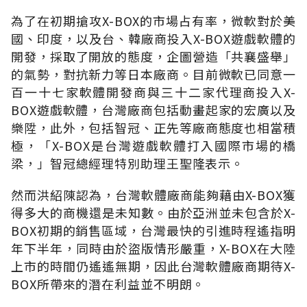
為了在初期搶攻X-BOX的市場占有率，微軟對於美
國、印度，以及台、韓廠商投入X-BOX遊戲軟體的
開發，採取了開放的態度，企圖營造「共襄盛舉」
的氣勢，對抗新力等日本廠商。目前微軟已同意一
百一十七家軟體開發商與三十二家代理商投入X-
BOX遊戲軟體，台灣廠商包括動畫起家的宏廣以及
樂陞，此外，包括智冠、正先等廠商態度也相當積
極，「X-BOX是台灣遊戲軟體打入國際市場的橋
梁，」智冠總經理特別助理王聖隆表示。
然而洪紹陳認為，台灣軟體廠商能夠藉由X-BOX獲
得多大的商機還是未知數。由於亞洲並未包含於X-
BOX初期的銷售區域，台灣最快的引進時程遙指明
年下半年，同時由於盜版情形嚴重，X-BOX在大陸
上市的時間仍遙遙無期，因此台灣軟體廠商期待X-
BOX所帶來的潛在利益並不明朗。