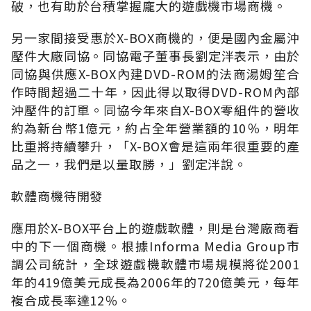
破，也有助於台積掌握龐大的遊戲機市場商機。
另一家間接受惠於X-BOX商機的，便是國內金屬沖
壓件大廠同協。同協電子董事長劉定泮表示，由於
同協與供應X-BOX內建DVD-ROM的法商湯姆笙合
作時間超過二十年，因此得以取得DVD-ROM內部
沖壓件的訂單。同協今年來自X-BOX零組件的營收
約為新台幣1億元，約占全年營業額的10％，明年
比重將持續攀升，「X-BOX會是這兩年很重要的產
品之一，我們是以量取勝，」劉定泮說。
軟體商機待開發
應用於X-BOX平台上的遊戲軟體，則是台灣廠商看
中的下一個商機。根據Informa Media Group市
調公司統計，全球遊戲機軟體市場規模將從2001
年的419億美元成長為2006年的720億美元，每年
複合成長率達12％。