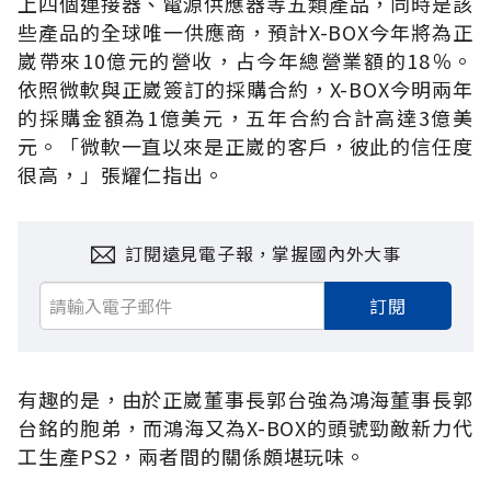
上四個連接器、電源供應器等五類產品，同時是該
些產品的全球唯一供應商，預計X-BOX今年將為正
崴帶來10億元的營收，占今年總營業額的18％。
依照微軟與正崴簽訂的採購合約，X-BOX今明兩年
的採購金額為1億美元，五年合約合計高達3億美
元。「微軟一直以來是正崴的客戶，彼此的信任度
很高，」張耀仁指出。
訂閱遠見電子報，掌握國內外大事
訂閱
有趣的是，由於正崴董事長郭台強為鴻海董事長郭
台銘的胞弟，而鴻海又為X-BOX的頭號勁敵新力代
工生產PS2，兩者間的關係頗堪玩味。