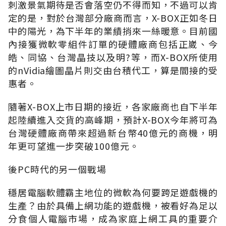
刺激景氣期待是否會落空仍不得而知，不過可以肯
定的是，對於台灣部分廠商而言，X-BOX正如冬日
中的陽光，為下半年的業績捎來一絲暖意。目前國
內接獲微軟零組件訂單的硬體廠商包括正崴、今
皓、同協、台灣晶技以及明?等，而X-BOX所使用
的nVidia繪圖晶片則交由台積代工，算是間接的受
惠者。
隨著X-BOX上市日期的接近，各家廠商也自下半年
起陸續進入交貨的高峰期，預計X-BOX今年將可為
台灣硬體廠商帶來超過新台幣40億元的商機，明
年更可望進一步突破100億元。
後PC時代的另一個戰場
穩居電腦軟體霸主地位的微軟為何要跨足遊戲機的
生產？由於具備上網功能的遊戲機，被看好為足以
分食個人電腦市場，成為家庭上網工具的重要介