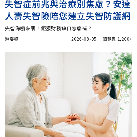
失智症前兆與治療別焦慮？安達
人壽失智險陪您建立失智防護網
失智海嘯來襲！鉅額財務缺口怎麼補？
游姿穎
2026-08-05
瀏覽數
1,200+