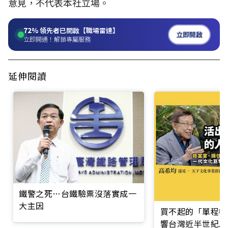
意見，不代表本社立場。
72%
領先者已開啟【職場雷達】
立即開啟
立即開通！解鎖專屬服務
延伸閱讀
鐵警之死…台鐵驗票沒落實成一
大主因
買不起的「單程機
響台灣近半世紀思