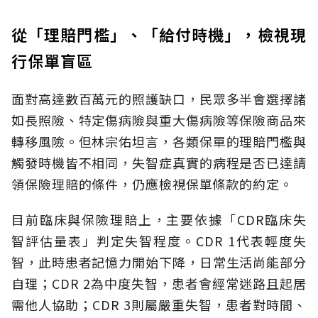
從「理賠門檻」、「給付時機」，檢視現
行保單盲區
面對高達數百萬元的照護缺口，民眾多半會選擇諸
如長照險、特定傷病險與重大傷病險等保險商品來
轉移風險。但林宗佑坦言，各類保單的理賠門檻與
觸發時機皆不相同，失智症真實的病程是否已達請
領保險理賠的條件，仍應檢視保單條款的約定。
目前臨床與保險理賠上，主要依據「CDR臨床失
智評估量表」判定失智程度。CDR 1代表輕度失
智，此時患者記憶力開始下降，日常生活尚能部分
自理；CDR 2為中度失智，患者會經常迷路且起居
需他人協助；CDR 3則屬嚴重失智，患者對時間、