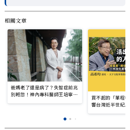
相關文章
爸媽老了還是病了？失智症前兆
別輕忽！神內專科醫師王培寧呼
買不起的「單程機
籲把握大腦黃金期
響台灣近半世紀思