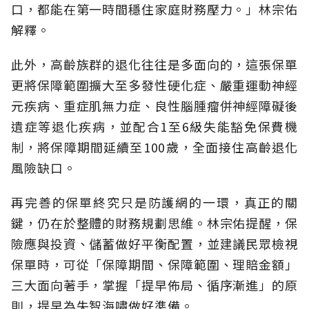
口，都能在第一時間穩住家庭財務壓力。」林宗佑
解釋。
此外，高齡族群的退化往往是多面向的，這張保單
更將保障範圍擴大至多發性硬化症、嚴重運動神經
元疾病、重症肌無力症、良性腦腫瘤併神經障礙後
遺症等退化疾病，並配合1至6級失能豁免保費機
制，將保障期間延續至100歲，全面接住高齡退化
風險缺口。
再完善的保單終究只是防護網的一環，真正的關
鍵，仍在於整體的財務規劃思維。
林宗佑提醒，保
險應與投資、儲蓄做好平衡配置，並建議民眾檢視
保單時，可從「保障期間、保障範圍、理賠金額」
三大面向著手，掌握「提早佈局、循序漸進」的原
則，提早為失智海嘯做好準備。