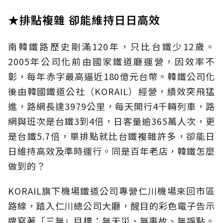
★排點複雜 卻能維持日日高效
南韓鐵路歷史剛滿120年，只比台鐵少12歲。
2005年公司化前由國家鐵道廳運營，因效率不
彰，每年赤字最高逼近180億元台幣。韓鐵公司化
後由韓國鐵道公社（KORAIL）經營，績效突飛猛
進，路網長達3979公里，每天開行4千輛列車，路
網與班次是台鐵3到4倍，日客量逾365萬人次，更
是台鐵5.7倍，單排點就比台鐵複雜許多，卻能日
日維持高效及準時運行。同是百年老店，韓鐵怎麼
做到的？
KORAIL旗下機場鐵道公司專營仁川機場來回市區
路線，踏入仁川總公司大廳，醒目的彩色電子告示
牌寫著「三無」目標：無天災、無事故、無誤點。