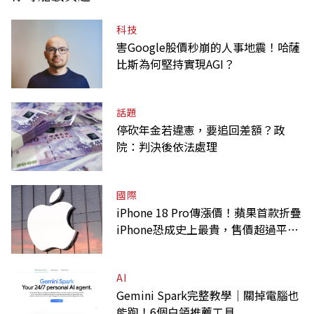
科技
害Google股價秒崩的人事地震！哈薩
比斯為何堅持實現AGI？
話題
停砍年金若違憲，要追回差額？政
院：判決後依法處理
國際
iPhone 18 Pro傳漲價！蘋果首款折疊
iPhone恐成史上最貴，售價超過平均
月薪
AI
Gemini Spark完整教學｜關掉電腦也
能跑！6個白領推薦工具