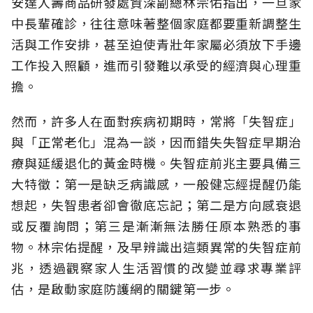
安達人壽商品研發處資深副總林宗佑指出，一旦家
中長輩確診，往往意味著整個家庭都要重新調整生
活與工作安排，甚至迫使青壯年家屬必須放下手邊
工作投入照顧，進而引發難以承受的經濟與心理重
擔。
然而，許多人在面對疾病初期時，常將「失智症」
與「正常老化」混為一談，因而錯失失智症早期治
療與延緩退化的黃金時機。失智症前兆主要具備三
大特徵：第一是缺乏病識感，一般健忘經提醒仍能
想起，失智患者卻會徹底忘記；第二是方向感衰退
或反覆詢問；第三是漸漸無法勝任原本熟悉的事
物。林宗佑提醒，及早辨識出這類異常的失智症前
兆，透過觀察家人生活習慣的改變並尋求專業評
估，是啟動家庭防護網的關鍵第一步。