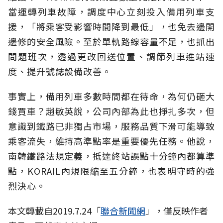
當運轉列車故障，調度中心立刻投入備用列車支
援，「將乘客受影響時間降到最低」，也免去邊開
邊修的安全風險。至於單軌路線容量不足，也抓出
問題班次，透過更改回送位置、調節列車進站速
度、提升號誌設備改善。
事實上，備用列車多數時間都在待命，為何仍砸大
錢買車？趙敏英說，公司內部為此也掙扎多次，但
意識到鐵路已非獨占市場，服務品質下滑可能導致
乘客流失，維持高準點率是重要優先任務。他說，
南韓鐵路法規定義，抵達終站誤點十分鐘內都算準
點，KORAIL內規限縮至五分鐘，也表明守時的強
烈決心。
本文轉載自2019.7.24「
聯合新聞網
」，僅反映作者