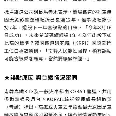
機場鐵道公司組長馬善永表示，機場鐵道的列車無
因天災影響運轉紀錄已長達12年，無事故紀錄保
持7年，還設下一年無誤點的目標，「今年8月16
日成功」，未來希望延續超過1年。為何能設下如
此高的標準？韓國鐵道研究院（KRRI）國際部門
主任白承鉉笑稱，「南韓人民族性強悍，稍有誤點
可能會被乘客痛罵，當然要繃緊神經。」
★誤點原因 與台鐵情況雷同
南韓高鐵KTX及一般火車都由KORAIL營運，共用
多數軌道及月台。KORAIL輸送營運處長趙敏英
（音譯）指出，高鐵或火車去年誤點最大原因是車
輛故障及單軌路段容量不足，與台鐵情況頗雷同。