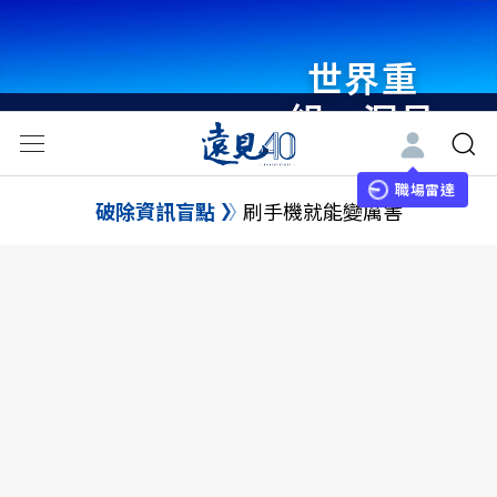
世界重
組・洞見
未來 與
世界領袖
職場雷達
破除資訊盲點
刷手機就能變厲害
同行