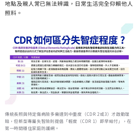
地點及親人常已無法辨識，日常生活完全仰賴他人
照料。
傳統長照與特定傷病險多需達到中重度（CDR 2或3）才啟動理
賠，但新型專屬失智險則提倡「輕度（CDR 1）即早給付」，在
第一時間穩住家庭防護網。