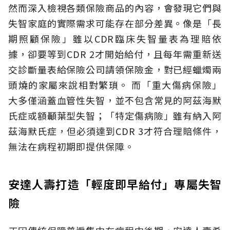
然而深入檢視各類保險商品的內容，會發現它們與
失智家庭的實際需求可能存在部分差異。像是「長
期照顧保險」雖以CDR臨床失智量表為理賠依
據，卻要等到CDR 2才開始給付，且每年需重新送
交診斷量表給保險公司請領保險金，對已經蠟燭兩
頭燒的家屬來說相對繁瑣。
而「重大傷病保險」
大多僅涵蓋血管性失智，並不包含常見的阿茲海默
氏症或額顳葉型失智；「特定傷病險」雖有納入阿
茲海默氏症，但必須達到CDR 3才符合理賠條件，
無法在病程初期即提供保障。
安達人壽打造「輕度即早給付」專屬失智
險