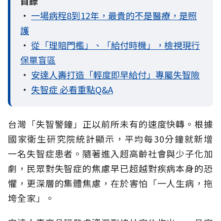
目錄
•
一場病程8到12年，最貴的不是醫療，是照
護
•
從「理賠門檻」、「給付時機」，檢視現行
保單盲區
•
安達人壽打造「輕度即早給付」專屬失智險
•
失智症 必看重點Q&A
台灣「失智警鐘」正以前所未有的速度快轉。根據
國家衛生研究院統計顯示，平均每30分鐘就新增
一名失智症患者。隨著進入超高齡社會與少子化加
劇，民眾對失智症的焦慮早已超越對疾病本身的恐
懼，更深層的集體焦慮，在於害怕「一人生病，拖
垮全家」。