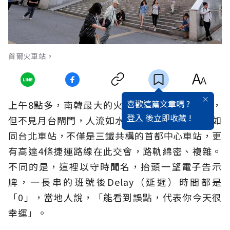
首爾火車站。
喜歡這篇文章嗎 ?
上午8點多，南韓最大的火車站首爾站人潮密織，
登入
後立即收藏 !
但不見月台閘門，人流如水但穿梭順暢。首爾站如
同台北車站，不僅是三鐵共構的首都中心車站，更
有高達4條捷運路線在此交會，路軌綿密、複雜。
不同的是，這裡以守時聞名，抬頭一望電子告示
牌，一長串的班號後Delay（延遲）時間都是
「0」，當地人說，「能看到誤點，代表你今天很
幸運」。