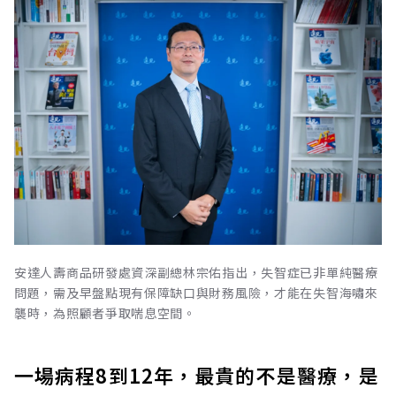
安達人壽商品研發處資深副總林宗佑指出，失智症已非單純醫療
問題，需及早盤點現有保障缺口與財務風險，才能在失智海嘯來
襲時，為照顧者爭取喘息空間。
一場病程8到12年，最貴的不是醫療，是