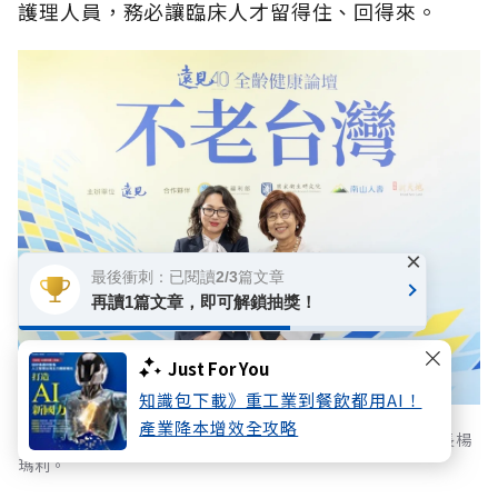
護理人員，務必讓臨床人才留得住、回得來。
×
最後衝刺：已閱讀2/3篇文章
再讀1篇文章，即可解鎖抽獎！
Just For You
知識包下載》重工業到餐飲都用AI！
產業降本增效全攻略
(左起)衛生福利部中央健康保險署署長陳亮妤、遠見雜誌社長楊
瑪利。