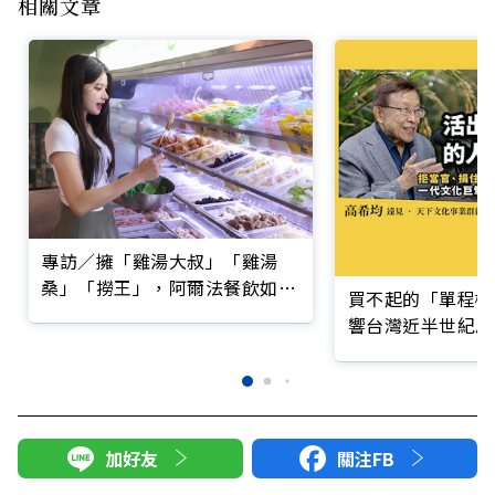
相關文章
專訪／擁「雞湯大叔」「雞湯
桑」「撈王」，阿爾法餐飲如何
買不起的「單程機
熬出湯王帝國？
響台灣近半世紀思
加好友
關注FB