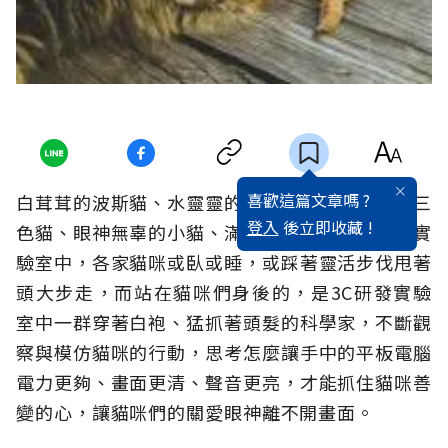
喜歡這篇文章嗎 ?
白茸茸的波斯貓、水靈靈的折耳貓、身形靈活的三
登入
後立即收藏 !
色貓、眼神無辜的小貓、滿臉高傲的賓士貓⋯⋯實
驗室中，各家貓咪或臥或睡，或踩著靈活步伐甩著
頭大步走，而站在貓咪們身後的，是3C研發實驗
室中一群穿著白袍、猛抓著頭髮的科學家，不斷觀
察與模仿貓咪的行動，思考怎麼讓手中的平板電腦
電力更夠、畫面更清、聲音更亮，才能抓住貓咪善
變的心，讓貓咪們的關愛眼神離不開畫面。