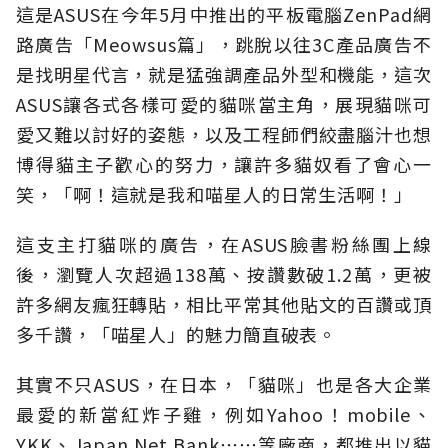
這是ASUS在今年5月中推出的平板電腦ZenPad網
路廣告「Meowsus篇」，跳脫以往3C產品廣告不
是找明星代言，就是猛強調產品外型和機能，這次
ASUS讓各式各樣可愛的貓咪當主角，展現貓咪可
愛又難以討好的姿態，以及工程師們絞盡腦汁也想
博得貓主子歡心的努力，讓許多貓奴看了會心一
笑，「啊！這就是我和喵星人的日常生活啊！」
這支主打貓咪的廣告，在ASUS臉書粉絲團上線
後，瀏覽人次超過138萬、按讚數破1.2萬，更被
許多網友瘋狂轉貼，相比平常其他貼文的百讚或頂
多千讚，「喵星人」的魅力簡直破表。
其實不只ASUS，在日本，「貓咪」也是各大企業
最愛的新當紅炸子雞，例如Yahoo！mobile、
YKK、Japan Net Bank⋯⋯等廠商，都推出以貓