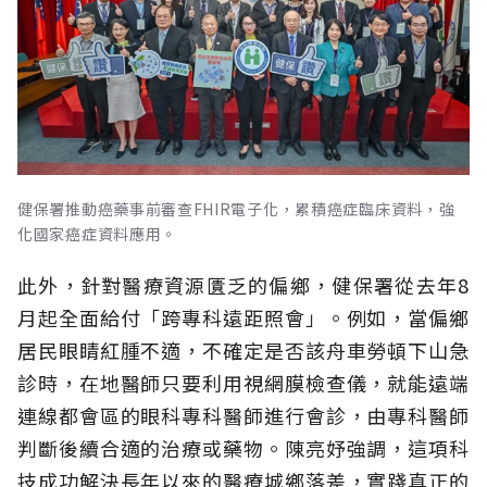
健保署推動癌藥事前審查FHIR電子化，累積癌症臨床資料，強
化國家癌症資料應用。
此外，針對醫療資源匱乏的偏鄉，健保署從去年8
月起全面給付「跨專科遠距照會」。例如，當偏鄉
居民眼睛紅腫不適，不確定是否該舟車勞頓下山急
診時，在地醫師只要利用視網膜檢查儀，就能遠端
連線都會區的眼科專科醫師進行會診，由專科醫師
判斷後續合適的治療或藥物。陳亮妤強調，這項科
技成功解決長年以來的醫療城鄉落差，實踐真正的