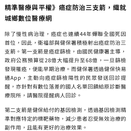
精準醫療與平權》癌症防治三支箭，織就
城鄉數位醫療網
除了慢性病治理，癌症也連續44年蟬聯全國死因
首位，因此，衛福部與健保署積極射出癌症防治三
支箭。第一支箭是癌症篩檢，由國民健康署主導，
政府公務預算從28億大幅提升至68億，一旦篩檢
發現罹癌，便能早期治療。而健保署透過健保快易
通App，主動向癌症篩檢陽性的民眾發送回診提
醒，亦針對有數位落差的國人名單回饋給原診斷醫
療院所，請醫院提醒病人回診。
第二支箭是健保給付的基因檢測，透過基因檢測精
準對應特定的標靶藥物，減少患者忍受無效治療的
副作用，且能有更好的治療效果。