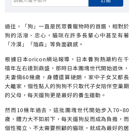
訂閱
過往，「狗」一直是民眾養寵物時的首選，相對於
狗的活潑、忠心，貓咪在許多長輩心中甚至有著
「冷漠」「陰森」等負面觀感。
根據日本oricon網站報導，日本養狗熱潮約在千
禧年左右達到鼎盛，那時日本團塊世代開始退休，
夫妻倆60幾歲，身體還算硬朗，家中子女又都長
大離家，個性黏人的狗狗不只取代子女陪伴空巢期
的父母，每天遛狗更是最好的養生運動。
然而10幾年過去，這批團塊世代開始步入70~80
歲，體力大不如前下，每天遛狗反而成為負擔，而
個性獨立、不太需要照顧的貓咪，就成為最好的居