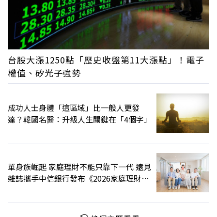
台股大漲1250點「歷史收盤第11大漲點」！電子
權值、矽光子強勢
成功人士身體「這區域」比一般人更發
達？韓國名醫：升級人生關鍵在「4個字」
單身族崛起 家庭理財不能只靠下一代 遠見
雜誌攜手中信銀行發布《2026家庭理財暨
家庭型態大調查》