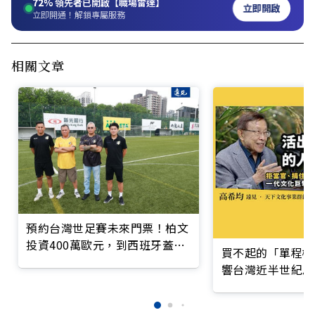
72%
領先者已開啟【職場雷達】
立即開啟
立即開通！解鎖專屬服務
相關文章
預約台灣世足賽未來門票！柏文
投資400萬歐元，到西班牙蓋足
買不起的「單程機
球場
響台灣近半世紀思