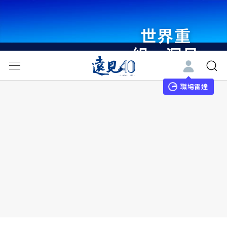
世界重
組・洞見
未來 與
世界領袖
職場雷達
同行