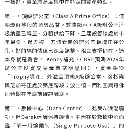
一樣好，資金將高度集中在特定的資產類型。
第一，頂級辦公室（Class A Prime Office）：僅
限最好地段的頂級品質。數據顯示，A級辦公室淨
吸納量已轉正、分租供給下降，且建設管線處於十
年最低。過去被一刀切看衰的辦公室板塊正在分
化，好的標的估值已深度調整、租金支撐仍在，這
本身就是機會。 Kenny補充，CBRE預測2026年
辦公室投資交易量有望明显回升，資金將從
「Trophy資產」外溢至頂級A級辦公室。洛杉磯
與芝加哥正處於築底階段；波士頓、西雅圖與丹佛
則預期在年底前確認觸底。
第二，數據中心（Data Center）：雖受AI浪潮驅
動，但Derek建議保持謹慎。主因在於數據中心面
臨「單一用途限制（Single Purpose Use）」的