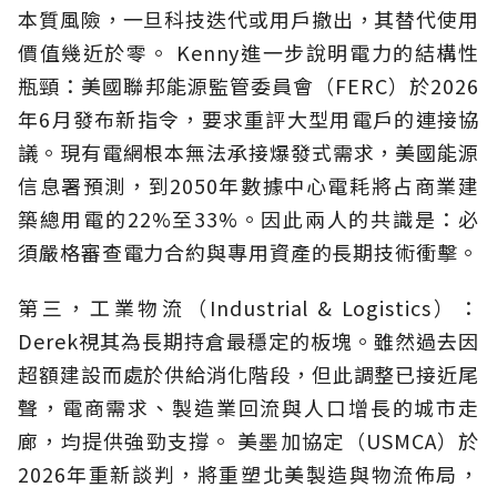
本質風險，一旦科技迭代或用戶撤出，其替代使用
價值幾近於零。 Kenny進一步說明電力的結構性
瓶頸：美國聯邦能源監管委員會（FERC）於2026
年6月發布新指令，要求重評大型用電戶的連接協
議。現有電網根本無法承接爆發式需求，美國能源
信息署預測，到2050年數據中心電耗將占商業建
築總用電的22%至33%。因此兩人的共識是：必
須嚴格審查電力合約與專用資產的長期技術衝擊。
第三，工業物流（Industrial & Logistics）：
Derek視其為長期持倉最穩定的板塊。雖然過去因
超額建設而處於供給消化階段，但此調整已接近尾
聲，電商需求、製造業回流與人口增長的城市走
廊，均提供強勁支撐。 美墨加協定（USMCA）於
2026年重新談判，將重塑北美製造與物流佈局，