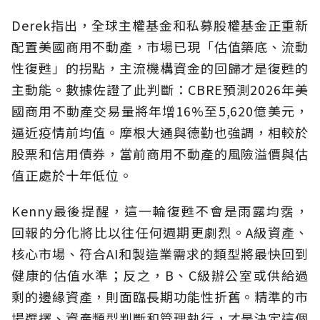
Derek指出，全球主權基金和私募股權基金正重新
配置美國商用不動產，市場已現「估值築底、流動
性復甦」的拐點，主流機構資金的回歸才是復甦的
主動能。數據佐證了此判斷：CBRE預測2026年美
國商用不動產交易量將年增16%至5,620億美元，
逼近疫情前均值。摩根大通與德勤也強調，相較於
股票和信用債券，當前商用不動產的風險溢價與估
值正處於十年低位。
Kenny最後提醒，這一輪復甦不會是雨露均霑，
回報的分化將比以往任何週期更劇烈。A級資產、
核心市場、符合AI和製造業需求的類型將最快回到
健康的估值水準；反之，B、C級辦公室或供給過
剩的邊緣資產，則面臨長期功能性折舊。精準的市
場選擇、資產類型判斷和管理執行，才是決定這個