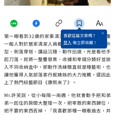
喜歡這篇文章嗎 ?
第一眼看到32歲的家事清潔達人Mr.許，完全顛覆
登入
後立即收藏 !
一般人對於居家清潔人員都是阿桑的印象，型男外
型、俐落穿搭、講話沉穩、動作迅速，光是看他手
起刀落，就將一整疊發票、收據和零錢分類好並放
入不同收納盒中，那動作洗練簡直就是種藝術，也
讓他獲得人氣部落客丹妮婊姊的大力推薦，還因此
上了熱門綜藝節目《康熙來了》。
Mr.許笑說，從小每隔一兩週，他就會動手把和弟
弟一起住的房間大整理一次，把零散的東西歸位，
把不要的東西丟掉，「我喜歡那種一眼看過去，井