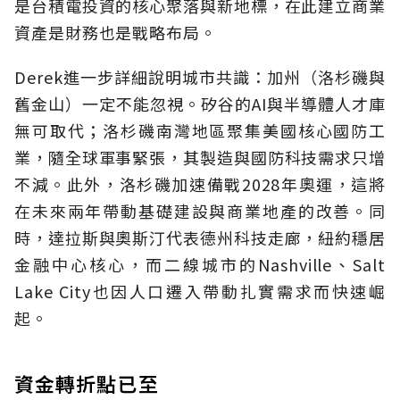
是台積電投資的核心聚落與新地標，在此建立商業
資產是財務也是戰略布局。
Derek進一步詳細說明城市共識：加州（洛杉磯與
舊金山）一定不能忽視。矽谷的AI與半導體人才庫
無可取代；洛杉磯南灣地區聚集美國核心國防工
業，隨全球軍事緊張，其製造與國防科技需求只增
不減。此外，洛杉磯加速備戰2028年奧運，這將
在未來兩年帶動基礎建設與商業地產的改善。同
時，達拉斯與奧斯汀代表德州科技走廊，紐約穩居
金融中心核心，而二線城市的Nashville、Salt
Lake City也因人口遷入帶動扎實需求而快速崛
起。
資金轉折點已至