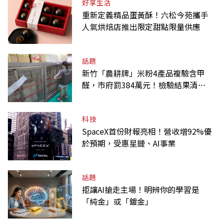
好享生活
重新定義精品蛋黃酥！六松今苑攜手
人氣烘焙店推出限定甜點限量供應
話題
新竹「農耕牌」米粉4產品複驗含甲
醛，市府罰384萬元！檢驗結果清單
一覽
科技
SpaceX首份財報亮相！營收增92%優
於預期，受惠星鏈、AI事業
話題
拒讓AI搶走主場！明辨你的學習是
「純金」或「鍍金」