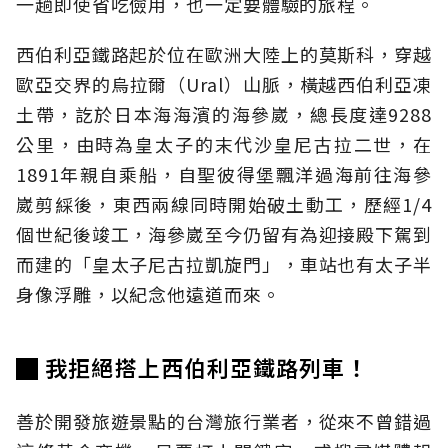
一趟即使省吃儉用，也一定要體驗的旅程。
西伯利亞鐵路起於位在歐洲大陸上的莫斯科，穿越
歐亞交界的烏拉爾（Ural）山脈，橫越西伯利亞凍
土帶，訖於日本海海濱的海參崴，總長度達9288
公里，由時為皇太子的末代沙皇尼古拉二世，在
1891年親自乘船，自聖彼得堡飄洋過海前往海參
崴剪綵後，東西兩線同時開始破土動工，歷經1/4
個世紀後竣工，海參崴至今仍留有為迎接殿下駕到
而建的「皇太子尼古拉凱旋門」，車站也有太子半
身像浮雕，以紀念他遠道而來。
█ 我拒絕搭上西伯利亞鐵路列車！
善於開發旅遊景點的台灣旅行業者，從來不曾錯過