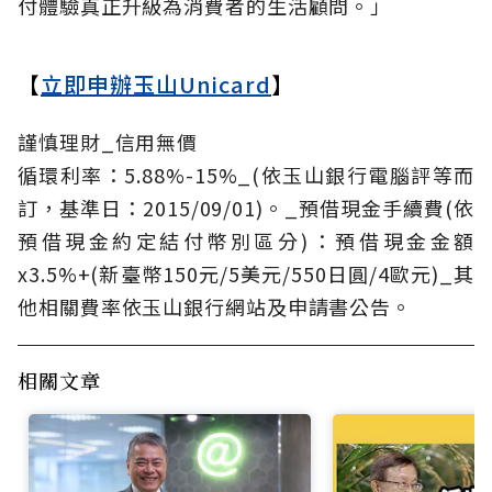
付體驗真正升級為消費者的生活顧問。」
【
立即申辦玉山Unicard
】
謹慎理財_信用無價
循環利率：5.88%-15%_(依玉山銀行電腦評等而
訂，基準日：2015/09/01)。_預借現金手續費(依
預借現金約定結付幣別區分)：預借現金金額
x3.5%+(新臺幣150元/5美元/550日圓/4歐元)_其
他相關費率依玉山銀行網站及申請書公告。
相關文章