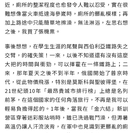
近，廁所的整潔程度也愈發令人難以忍受，實在很
難想像當火車抵達海參崴時，廁所的髒亂模樣；再
加上路途中只能簡單地擦澡，無法淋浴，左思右想
之後，我買了張機票。
事後想想，在學生生涯的尾聲與西伯利亞鐵路失之
交臂，的確失策！一來，以後不知道還有沒有這麼
大把的時間與衝勁，可以揮霍在一條鐵路上；二
來，那年夏天之後不到半年，俄國開始了普京時
代，從此物價飛漲，特別是莫斯科與聖彼得堡，在
21世紀頭10年「最昂貴城市排行榜」上總是名列
前茅，在這個國家的任何角落旅行，不再是我可以
輕易負擔得起的。1年後，當我在「金六結」新訓
營區穿著迷彩服站哨時，雖已洗過戰鬥澡，但溽暑
高溫仍讓人汗流浹背，在軍中也見識到更髒亂的廁