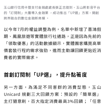
玉山銀行信用卡暨支付金融處處長張正志提到，玉山將影音平台
的「訂閱制」大膽導入金融業 ，成功推出「UP選」方案，開創
跨界融合的數位金融新商模 。
以今年7月的權益調整為例，名單中新增了喜鴻假
期、鳳凰旅遊等實體旅行社通路，正是因為先前的
「領取優惠」的活動數據顯示，實體團客購買高單
價套裝行程的需求強勁，進而主動讓回饋更貼近消
費者的實際需求。
首創訂閱制「UP選」，提升黏著度
另一方面，為滿足不同客群的消費型態，玉山
Unicard 規劃三大回饋方案：預設的「簡單選」
主打隨意刷，百大指定消費最高3%回饋；「任意