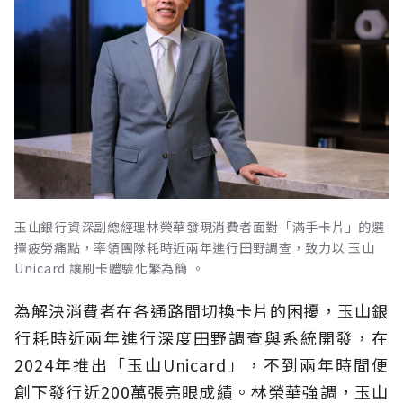
玉山銀行資深副總經理林榮華發現消費者面對「滿手卡片」的選
擇疲勞痛點，率領團隊耗時近兩年進行田野調查，致力以 玉山
Unicard 讓刷卡體驗化繁為簡 。
為解決消費者在各通路間切換卡片的困擾，玉山銀
行耗時近兩年進行深度田野調查與系統開發，在
2024年推出「玉山Unicard」，不到兩年時間便
創下發行近200萬張亮眼成績。林榮華強調，玉山