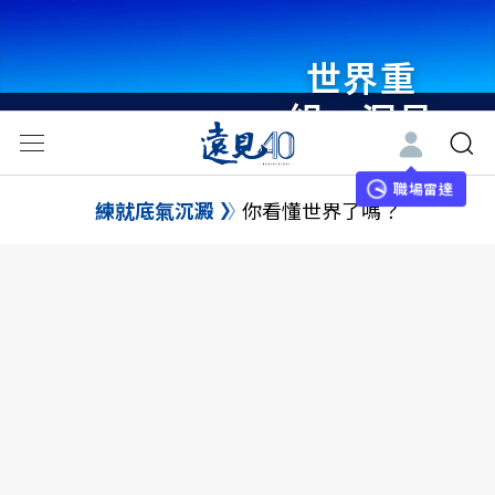
世界重
組・洞見
未來 與
世界領袖
職場雷達
練就底氣沉澱
你看懂世界了嗎？
同行