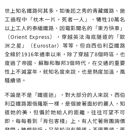
世上知名鐵路何其多，如後起之秀的青藏鐵路、施
工過程中「枕木一片，死者一人」、犧牲10萬名
以上工人的泰緬鐵路、因電影聞名的「東方快車」
（Orient Express），穿越英法海底隧道的「歐
洲之星」（Eurostar）等等，但自西伯利亞鐵路
全線於1916年通車以來，除了穿越了8個時區，也
度過了帝國、蘇聯和聯邦3個時代，在交通的重要
性上不減當年，就知名度來說，也是熱度加溫，風
騷續領。
不論是不是「鐵道迷」，對大部分的人來說，西伯
利亞鐵路跟俄羅斯一樣，是個披著面紗的麗人，知
道她的美，但懾於她給人的距離，往往可望不可
即，每每看到「背包客棧」上，有人忙著揪團詢價
發問，雖想貼近，又苦於沒有管道，不得要領；再