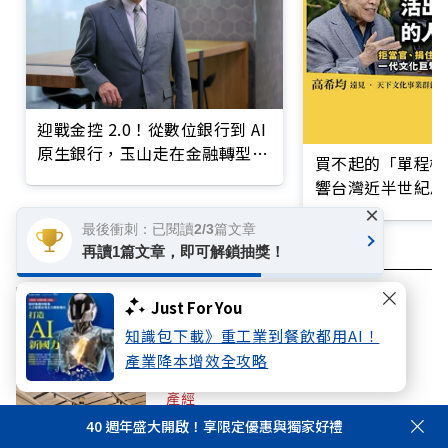
迎戰金控 2.0！從數位銀行到 AI
原生銀行，玉山走在金融轉型最
買不起的「單程機
前線
響台灣近半世紀思
×
最後衝刺：已閱讀2/3篇文章
再讀1篇文章，即可解鎖抽獎！
信用卡
玉山銀行
Just For You
知識包下載》重工業到餐飲都用AI！
你可能感興趣
產業降本增效全攻略
產經
HBR台灣企業領袖100強贈獎！迎戰AI
40 週年盛大開啟！享限定優惠與獨家好禮
變局，頂尖領袖談未來競爭關鍵