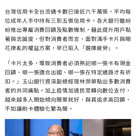
台灣信用卡全台流通卡數已接近六千萬張，平均每
位成年人手中持有三到五張信用卡。各大銀行雖紛
紛推出專屬消費回饋及點數機制，藉此提升用戶黏
著與忠誠度，但對消費者而言，面對滿手卡片與眼
花撩亂的權益方案，早已陷入「選擇疲勞」。
「卡片太多，導致消費者必須熟記哪一張卡有現金
回饋、哪一張適合出國、哪一張在特定通路才有折
扣。」玉山銀行資深副總經理林榮華點出多數消費
者的共同痛點。加上疫情加速民眾轉向數位支付，
越來越多人開始傾向簡單就好，與其追求高回饋，
不如讓刷卡體驗化繁為簡。