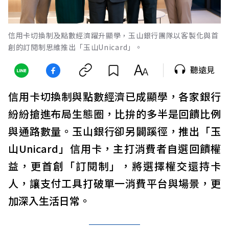
信用卡切換制及點數經濟躍升顯學，玉山銀行團隊以客製化與首
創的訂閱制思維推出「玉山Unicard」。
聽遠見
信用卡切換制與點數經濟已成顯學，各家銀行
紛紛搶進布局生態圈，比拚的多半是回饋比例
與通路數量。玉山銀行卻另闢蹊徑，推出「玉
山Unicard」信用卡，主打消費者自選回饋權
益，更首創「訂閱制」，將選擇權交還持卡
人，讓支付工具打破單一消費平台與場景，更
加深入生活日常。