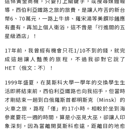
這條黃金商機，只要打上關鍵字，或搜尋媒體報
導，西伯利亞鐵路之旅的旅費，是讓人咋舌的新台
幣6、70萬元，一路上牛排、羅宋湯等美饌珍饈應
有盡有，再加上個人衛浴，這不啻是「行進間的五
星級酒店」！
17年前，我曾經有機會只花1/10不到的錢，就完
成這趟讓人豔羨的旅程，不過我卻對它說了
HET（俄文：不）！
1999年盛夏，在莫斯科大學一學年的交換學生生
活即將結束前，西伯利亞鐵路也向我招手，但當時
才剛結束一趟到白俄羅斯首都明斯克（Minsk）的
火車之旅，路程「僅」約17小時。相較於坐到海
參崴要花一週的時間，算是小巫見大巫，卻讓人印
象深刻，因為當離開莫斯科愈遠，距離目的地愈