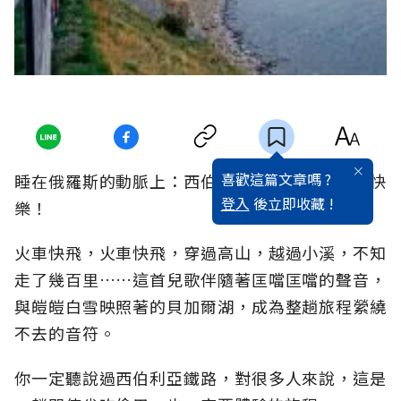
喜歡這篇文章嗎 ?
睡在俄羅斯的動脈上：西伯利亞鐵路一百歲生日快
登入
後立即收藏 !
樂！
火車快飛，火車快飛，穿過高山，越過小溪，不知
走了幾百里……這首兒歌伴隨著匡噹匡噹的聲音，
與皚皚白雪映照著的貝加爾湖，成為整趟旅程縈繞
不去的音符。
你一定聽說過西伯利亞鐵路，對很多人來說，這是