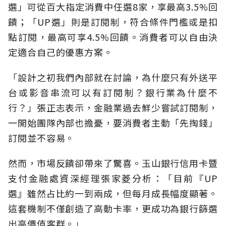
選」可從百大指定消費中任選8家，享最高3.5%回
饋；「UP選」則是訂閱制，符合條件門檻或是扣
點訂閱，最高可享4.5%回饋。消費者可以自由決
定適合自己的優惠方案。
「設計之初我們內部就在討論，為什麼只有外送平
台或影音串流可以有訂閱制？銀行業為什麼不
行？」張正志表示，金融業過去鮮少嘗試訂閱制，
一開始團隊內部也擔憂，要消費者主動「先掏錢」
訂閱並不容易。
然而，市場反饋卻帶來了驚喜。玉山銀行信用卡暨
支付金融處資深經理張家菱分析：「目前『UP
選』雖然占比約一到兩成，但每月成長幅度顯著。
這套機制不僅創造了高動卡率，更成功為銀行篩選
出高價值客群。」