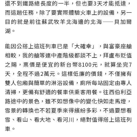
還不到鐵路總長度的一半，但也要3天才能抵達，
而這趟任務，除了要實際體驗火車上的設備，另一
目的就是前往蘇武牧羊北海邊的北海——貝加爾
湖。
能因公搭上這班列車已是「大確幸」，與富豪座艙
相較，我的艙等連中產階級都談不上，拜盧布貶值
之賜，票價是便宜的新台幣8100元，就算坐完7
天，全程不過2萬元。這樣低廉的價錢，不僅擁有
雙人包廂與簡單的淋浴設備，廁所每站固定由專人
清掃，更備有舒適的餐車供乘客用餐。往西伯利亞
路途中的景色，雖不如想像中的變化快如走馬燈，
雪景的轉換也不若夏季來得繽紛多彩，不過要想看
雪、看山、看大地、看河川，絕對值得搭上這班列
車。