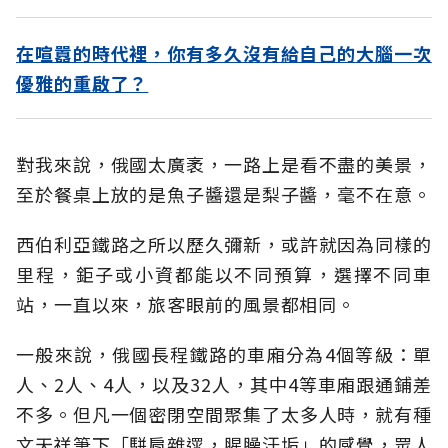
在喧囂的時代裡，你有多久沒有給自己的大腦一次
優雅的重啟了？
對我來說，俄國太廣袤，一路上是看不盡的美景，
至於餐桌上放的是魚子醬還是梨子醬，毫不在意。
西伯利亞鐵路之所以歷久彌新，或許就因為同樣的
里程，鉅子或小資都能以不同預算，選擇不同車
站，一直以來，旅客眼前的風景都相同。
一般來說，俄國長程鐵路的車廂分為4個等級：單
人、2人、4人，以及32人，其中4等車廂跟通鋪差
不多。但凡一個密閉空間聚集了太多人時，就有種
文天祥筆下「駢肩雜遝，腥臊汗垢」的感覺，眾人