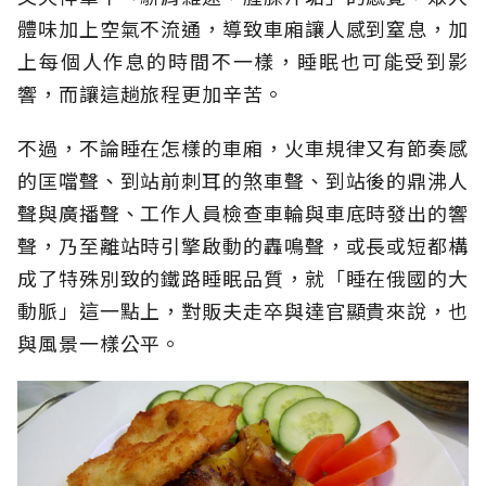
體味加上空氣不流通，導致車廂讓人感到窒息，加
上每個人作息的時間不一樣，睡眠也可能受到影
響，而讓這趟旅程更加辛苦。
不過，不論睡在怎樣的車廂，火車規律又有節奏感
的匡噹聲、到站前刺耳的煞車聲、到站後的鼎沸人
聲與廣播聲、工作人員檢查車輪與車底時發出的響
聲，乃至離站時引擎啟動的轟鳴聲，或長或短都構
成了特殊別致的鐵路睡眠品質，就「睡在俄國的大
動脈」這一點上，對販夫走卒與達官顯貴來說，也
與風景一樣公平。