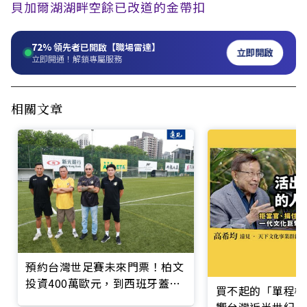
貝加爾湖湖畔空餘已改道的金帶扣
72%
領先者已開啟【職場雷達】
立即開啟
立即開通！解鎖專屬服務
相關文章
預約台灣世足賽未來門票！柏文
投資400萬歐元，到西班牙蓋足
買不起的「單程機
球場