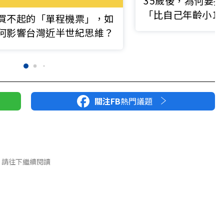
35歲後，為何要
「比自己年齡小1
買不起的「單程機票」，如
人脈？
何影響台灣近半世紀思維？
關注FB
熱門議題
請往下繼續閱讀