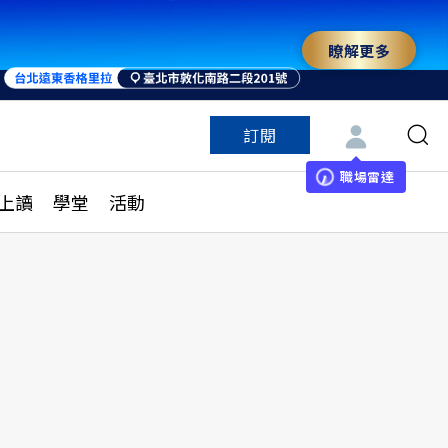
瞭解更多
訂閱
特色頻道
訂閱
見線上讀
ESG遠見
職場雷達
上讀
學堂
活動
多訂閱方案
城市學
刊購買
健康遠見
子報訂閱
華人精英論壇
享知識包
領導影響力學院