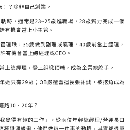
可能！？除非自己創業。
跡，通常是23~25歲進職場，28歲獨力完成一個
開始有機會當上小主管。
管理職，35歲做到副理或襄理，40歲前當上經理，
或許有機會當上總經理或CEO。
就當上總經理，登上組織頂端，成為企業總舵手。
年她只有29歲；OB嚴選營運長張祐誠，被挖角成為
路10、20年？
我覺得有趣的工作」，從兩位年輕總經理/營運長口
這種職涯規畫，他們做每一件事的動機，其實都很單