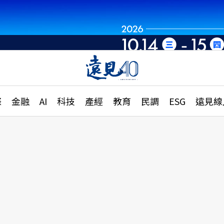
章
特輯
文章
大學升學、職涯攻略
遠
際
金融
AI
科技
產經
教育
民調
ESG
遠見線
國際
更
縣市施政調查全解析
金融
單
民調
產經
電
好享生活
獨
專欄