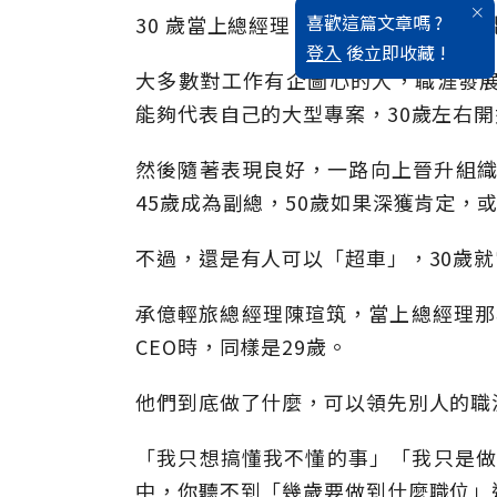
喜歡這篇文章嗎 ?
30 歲當上總經理， 天方夜譚，怎有
登入
後立即收藏 !
大多數對工作有企圖心的人，職涯發展軌
能夠代表自己的大型專案，30歲左右
然後隨著表現良好，一路向上晉升組織
45歲成為副總，50歲如果深獲肯定，
不過，還是有人可以「超車」，30歲
承億輕旅總經理陳瑄筑，當上總經理那
CEO時，同樣是29歲。
他們到底做了什麼，可以領先別人的職涯
「我只想搞懂我不懂的事」「我只是做
中，你聽不到「幾歲要做到什麼職位」