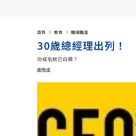
【遠見40週年慶】訂《遠見》贈實用家電3選1+暢銷好
首頁
教育
職場職涯
30歲總經理出列！
功成名就已白頭？
謝明彧
加入追蹤
謝明彧