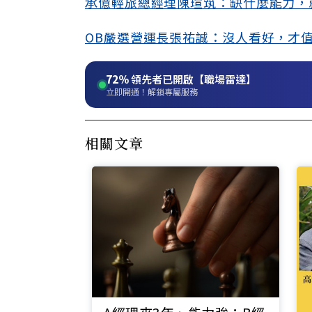
承億輕旅總經理陳瑄筑：缺什麼能力，
OB嚴選營運長張祐誠：沒人看好，才
72%
領先者已開啟【職場雷達】
立即開通！解鎖專屬服務
相關文章