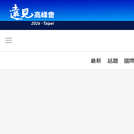
文
最新
最新
話題
國
雜誌目錄
活動
話題
AI
學堂
專題報導
科技
教育
遠見ON AIR
影音
合作