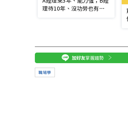
A經理來3年、能力強；B經
理待10年、沒功勞也有苦
勞！最後位子給了誰？
加好友
掌握趨勢
職場學