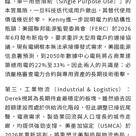
臨「單一用途限制（Single Purpose Use）」的
本質風險，一旦科技迭代或用戶撤出，其替代使用
價值幾近於零。 Kenny進一步說明電力的結構性
瓶頸：美國聯邦能源監管委員會（FERC）於2026
年6月發布新指令，要求重評大型用電戶的連接協
議。現有電網根本無法承接爆發式需求，美國能源
信息署預測，到2050年數據中心電耗將占商業建
築總用電的22%至33%。因此兩人的共識是：必
須嚴格審查電力合約與專用資產的長期技術衝擊。
第三，工業物流（Industrial & Logistics）：
Derek視其為長期持倉最穩定的板塊。雖然過去因
超額建設而處於供給消化階段，但此調整已接近尾
聲，電商需求、製造業回流與人口增長的城市走
廊，均提供強勁支撐。 美墨加協定（USMCA）於
2026年重新談判，將重塑北美製造與物流佈局，