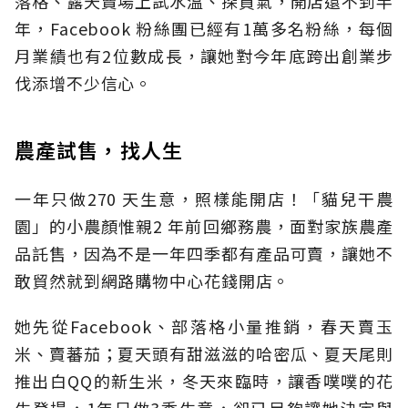
落格、露天賣場上試水溫、探買氣，開店還不到半
年，Facebook 粉絲團已經有1萬多名粉絲，每個
月業績也有2位數成長，讓她對今年底跨出創業步
伐添增不少信心。
農產試售，找人生
一年只做270 天生意，照樣能開店！「貓兒干農
園」的小農顏惟親2 年前回鄉務農，面對家族農產
品託售，因為不是一年四季都有產品可賣，讓她不
敢貿然就到網路購物中心花錢開店。
她先從Facebook、部落格小量推銷，春天賣玉
米、賣蕃茄；夏天頭有甜滋滋的哈密瓜、夏天尾則
推出白QQ的新生米，冬天來臨時，讓香噗噗的花