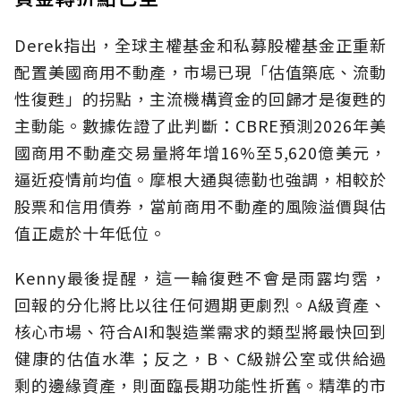
Derek指出，全球主權基金和私募股權基金正重新
配置美國商用不動產，市場已現「估值築底、流動
性復甦」的拐點，主流機構資金的回歸才是復甦的
主動能。數據佐證了此判斷：CBRE預測2026年美
國商用不動產交易量將年增16%至5,620億美元，
逼近疫情前均值。摩根大通與德勤也強調，相較於
股票和信用債券，當前商用不動產的風險溢價與估
值正處於十年低位。
Kenny最後提醒，這一輪復甦不會是雨露均霑，
回報的分化將比以往任何週期更劇烈。A級資產、
核心市場、符合AI和製造業需求的類型將最快回到
健康的估值水準；反之，B、C級辦公室或供給過
剩的邊緣資產，則面臨長期功能性折舊。精準的市