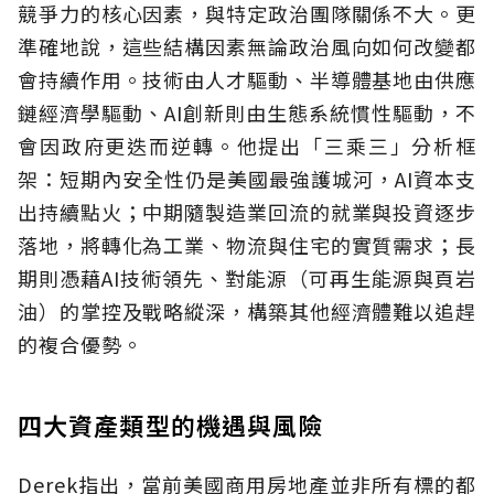
競爭力的核心因素，與特定政治團隊關係不大。更
準確地說，這些結構因素無論政治風向如何改變都
會持續作用。技術由人才驅動、半導體基地由供應
鏈經濟學驅動、AI創新則由生態系統慣性驅動，不
會因政府更迭而逆轉。他提出「三乘三」分析框
架：短期內安全性仍是美國最強護城河，AI資本支
出持續點火；中期隨製造業回流的就業與投資逐步
落地，將轉化為工業、物流與住宅的實質需求；長
期則憑藉AI技術領先、對能源（可再生能源與頁岩
油）的掌控及戰略縱深，構築其他經濟體難以追趕
的複合優勢。
四大資產類型的機遇與風險
Derek指出，當前美國商用房地產並非所有標的都