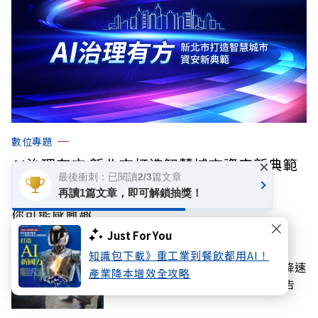
數位專題
AI治理有方 新北市打造智慧城市資安新典範
×
最後衝刺：已閱讀2/3篇文章
再讀1篇文章，即可解鎖抽獎！
你可能感興趣
Just For You
話題
知識包下載》重工業到餐飲都用AI！
城鎮韌性8月演習斷網！行動網路降速
產業降本增效全攻略
演練將登場，7日「災防訊息」預告