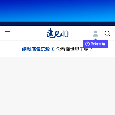
職場雷達
練就底氣沉澱
你看懂世界了嗎？