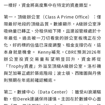
一樣好，資金將高度集中在特定的資產類型。
第一，頂級辦公室（Class A Prime Office）：僅
限最好地段的頂級品質。數據顯示，A級辦公室淨
吸納量已轉正、分租供給下降，且建設管線處於十
年最低。過去被一刀切看衰的辦公室板塊正在分
化，好的標的估值已深度調整、租金支撐仍在，這
本身就是機會。 Kenny補充，CBRE預測2026年
辦公室投資交易量有望明显回升，資金將從
「Trophy資產」外溢至頂級A級辦公室。洛杉磯
與芝加哥正處於築底階段；波士頓、西雅圖與丹佛
則預期在年底前確認觸底。
第二，數據中心（Data Center）：雖受AI浪潮驅
動，但Derek建議保持謹慎。主因在於數據中心面