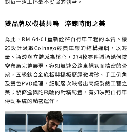
對每一道工序毫不妥協的執著。
雙品牌以機械共鳴 淬鍊時間之美
為此，RM 64-01重新詮釋自行車工程的本質。機
芯設計汲取Colnago經典車架的結構邏輯，以輕
量、通透與立體感為核心，274枚零件透過幾何鏤
空布局完整展現，宛如競速公路車裸露而精密的骨
架。五級鈦合金底板與橋板歷經微噴砂、手工倒角
及雙色PVD處理，細膩層次映襯出高級製錶工藝之
美；發條盒與陀飛輪的對稱配置，有如映照自行車
傳動系統的精密運作。