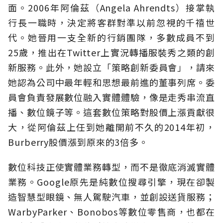
面。2006年阿倫茲（Angela Ahrendts）接掌執
行長一職時，決定將客群對準以前忽視的千禧世
代。她晉用一支全新的行銷團隊，多數成員不到
25歲，推出在Twitter上實況轉播服裝秀之類的創
新服務。此外，她設立「策略創新委員會」，請來
她認為公司中最年輕和思想最前進的董事列席。委
員會負責發展數位融入實體體驗，像是走秀串流直
播、數位鏡子等。這套數位策略對股價上漲貢獻很
大，從阿倫茲上任到她離開前不久的2014年初，
Burberry股價漲到原來的3倍多。
數位科技正使實體業務轉型，而不是徹底消滅實體
業務。Google原先是純數位搜尋引擎，現在卻製
造智慧型眼鏡、無人駕駛汽車，並創設送貨服務；
WarbyParker、Bonobos等數位零售商，也都在