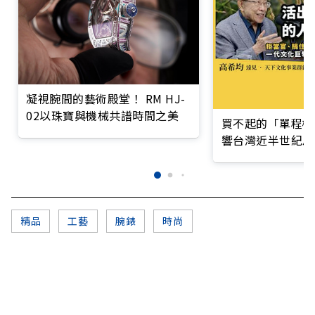
凝視腕間的藝術殿堂！ RM HJ-
02以珠寶與機械共譜時間之美
買不起的「單程機
響台灣近半世紀思
精品
工藝
腕錶
時尚