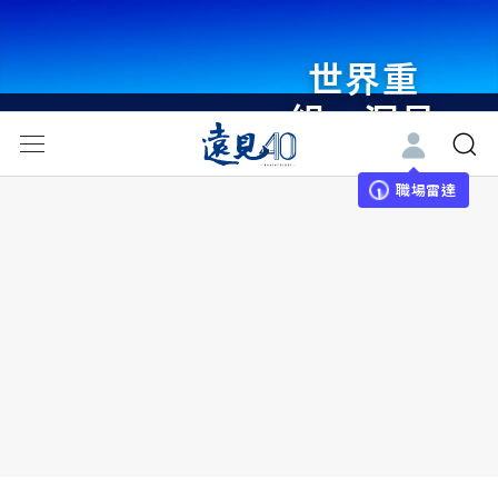
世界重
組・洞見
未來 與
世界領袖
職場雷達
同行