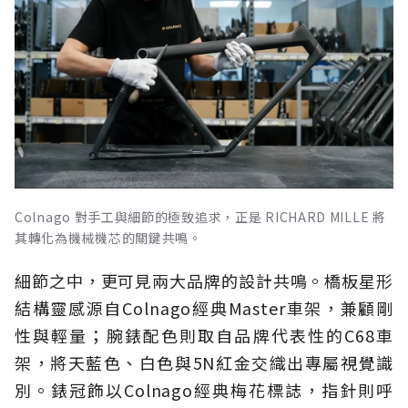
Colnago 對手工與細節的極致追求，正是 RICHARD MILLE 將
其轉化為機械機芯的關鍵共鳴。
細節之中，更可見兩大品牌的設計共鳴。橋板星形
結構靈感源自Colnago經典Master車架，兼顧剛
性與輕量；腕錶配色則取自品牌代表性的C68車
架，將天藍色、白色與5N紅金交織出專屬視覺識
別。錶冠飾以Colnago經典梅花標誌，指針則呼