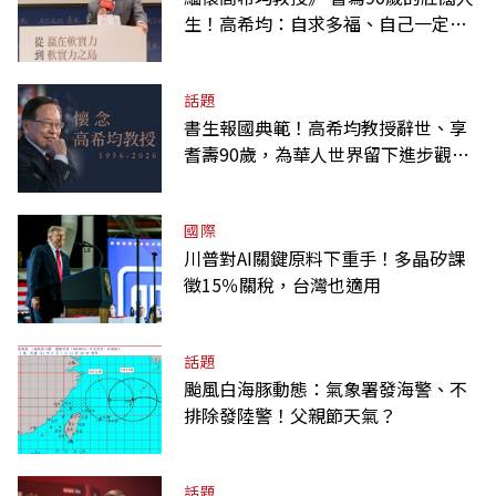
生！高希均：自求多福、自己一定要
爭氣
話題
書生報國典範！高希均教授辭世、享
耆壽90歲，為華人世界留下進步觀念
的精神遺產
國際
川普對AI關鍵原料下重手！多晶矽課
徵15％關稅，台灣也適用
話題
颱風白海豚動態：氣象署發海警、不
排除發陸警！父親節天氣？
話題