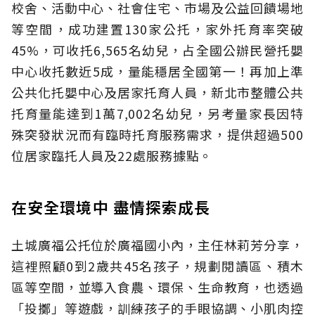
校舍、活動中心、社會住宅、市場及公益回饋場地
等空間，成功建置130家公托，家外托育率突破
45%，可收托6,565名幼兒，占全國公辦民營托嬰
中心收托數近5成，量能穩居全國第一！再加上準
公共化托嬰中心及居家托育人員，新北市整體公共
托育量能達到1萬7,002名幼兒，另考量家長因特
殊突發狀況而有臨時托育服務需求，提供超過500
位居家臨托人員及22處服務據點。
在安全環境中 盡情探索成長
土城廣福公托位於廣福國小內，主任林莉芳分享，
這裡照顧0到2歲共45名孩子，規劃閱讀區、積木
區等空間，並導入食農、環保、生命教育，也透過
「投擲」等遊戲，訓練孩子的手眼協調、小肌肉控