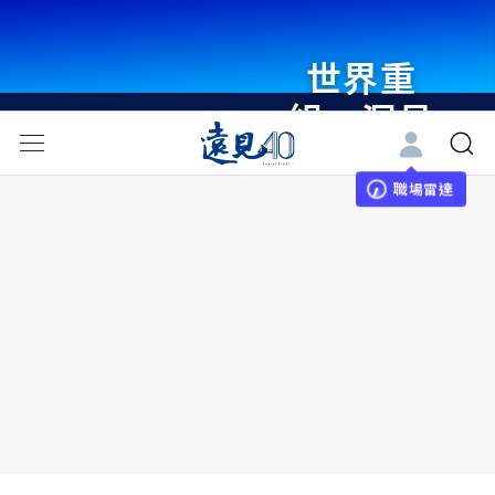
世界重
組・洞見
未來 與
世界領袖
職場雷達
同行