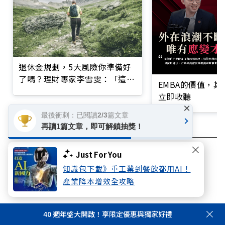
退休金規劃，5大風險你準備好
了嗎？理財專家李雪雯：「這階
EMBA的價值，
段」最關鍵
立即收聽
×
最後衝刺：已閱讀2/3篇文章
再讀1篇文章，即可解鎖抽獎！
Just For You
退休準備
退休金
退休
超高齡社會
知識包下載》重工業到餐飲都用AI！
超高齡
孤獨
產業降本增效全攻略
40 週年盛大開啟！享限定優惠與獨家好禮