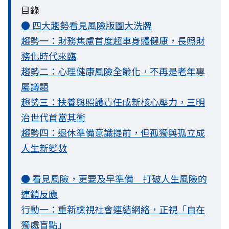
目錄
● 四大趨勢看見風險版圖大洗牌
趨勢一：財務焦慮首度超車身體健康，長照財
務化時代來臨
趨勢二：心理健康風險全齡化，不再是老年專
屬議題
趨勢三：扶養與照護責任成新核心壓力，三明
治世代首當其衝
趨勢四：退休準備意識提前，但孤獨與孤立成
人生新變數
● 看見風險，更要及早準備 打破人生風險的
連鎖反應
行動一：重新檢視社會連結網絡，正視「自在
獨處盲點」