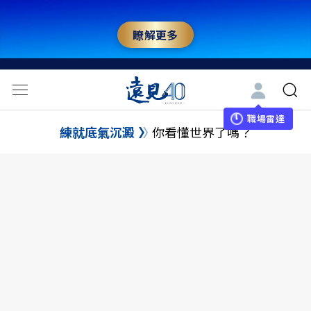
瞭解更多
職場雷達
練就底氣沉澱
你看懂世界了嗎？