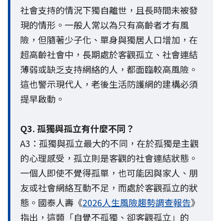
社會支持的情況下獨自離世，且長時間未被發
現的情形。一般人常以為只有高齡者才有風
險，但隨著少子化、單身與獨居人口增加，在
超高齡社會中，長期處於客觀孤立、社會連結
薄弱或缺乏支持網絡的人，都面臨較高風險。
這也警示現代人，老後生活防護網的建構必須
提早啟動。
Q3. 孤獨與孤立有什麼不同？
A3：孤獨與孤立最大的不同，在於孤獨是主觀
的心理感受，孤立則是客觀的社會連結狀態。
一個人即使不覺得孤單，也可能因與家人、朋
友或社會網絡互動不足，而處於客觀孤立的狀
態。國泰人壽《
2026人生風險趨勢調查報告
》
指出，這類「自覺不孤獨、卻客觀孤立」的