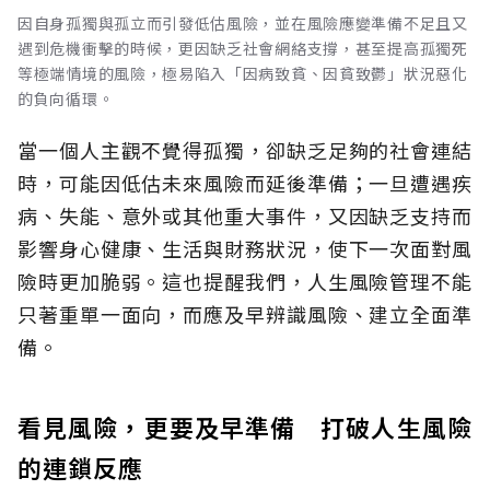
因自身孤獨與孤立而引發低估風險，並在風險應變準備不足且又
遇到危機衝擊的時候，更因缺乏社會網絡支撐，甚至提高孤獨死
等極端情境的風險，極易陷入「因病致貧、因貧致鬱」狀況惡化
的負向循環。
當一個人主觀不覺得孤獨，卻缺乏足夠的社會連結
時，可能因低估未來風險而延後準備；一旦遭遇疾
病、失能、意外或其他重大事件，又因缺乏支持而
影響身心健康、生活與財務狀況，使下一次面對風
險時更加脆弱。這也提醒我們，人生風險管理不能
只著重單一面向，而應及早辨識風險、建立全面準
備。
看見風險，更要及早準備 打破人生風險
的連鎖反應