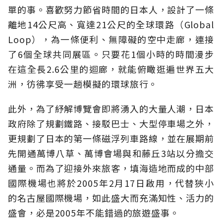
單的事。喜歡努力節省時間的日本人，設計了一條
離地14公尺高、寬達21公尺的全球環路（Global
Loop），為一條便利、無障礙的空中走廊，連接
了6個全球共同展區。只要花1個小時的時間漫步
在這全長2.6公里的迴廊，就能俯瞰逛遍世界五大
洲，彷彿享受一趟模擬的環球旅行。
此外，為了紓解博覽會即將湧入的大量人潮，日本
政府除了規劃鐵路、接駁巴士、大型停車場之外，
更規劃了日本的第一條磁浮列車路線，並在展期前
先開通萬博八草、萬博會場與和藤丘3站以分擔交
通量。而為了迎接外來旅客，填海造地而成的中部
國際機場也將於2005年2月17日啟用，代替狹小
的名古屋國際機場，如此盛大而充滿知性、活力的
盛會，必是2005年不能錯過的旅遊盛事。