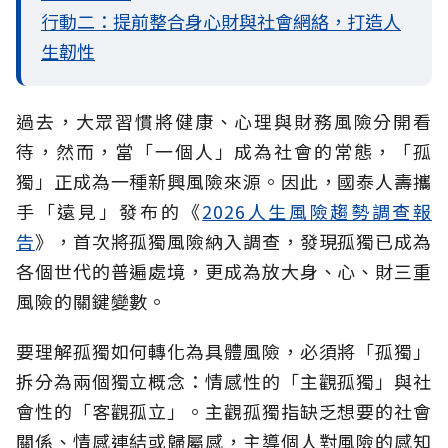
行動二：提前整合身心財與社會網絡，打造人
生韌性
過去，大眾習慣將健康、心理與財務風險分開看
待，然而，當「一個人」成為社會的常態，「孤
獨」正成為一種新興風險來源。因此，國泰人壽攜
手「遠見」發布的《
2026人生風險趨勢調查報
告
》，首次將孤獨風險納入調查，發現孤獨已成為
各個世代的普遍處境，更成為放大身、心、財三重
風險的關鍵變數。
要理解孤獨如何轉化為具體風險，必須將「孤獨」
拆分為兩個獨立概念：情感性的「主觀孤獨」與社
會性的「客觀孤立」。主觀孤獨指缺乏想要的社會
關係、情感連結或歸屬感，主導個人對風險的感知