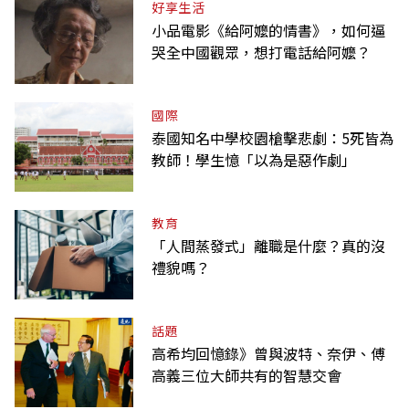
好享生活
小品電影《給阿嬤的情書》，如何逼
哭全中國觀眾，想打電話給阿嬤？
國際
泰國知名中學校園槍擊悲劇：5死皆為
教師！學生憶「以為是惡作劇」
教育
「人間蒸發式」離職是什麼？真的沒
禮貌嗎？
話題
高希均回憶錄》曾與波特、奈伊、傅
高義三位大師共有的智慧交會