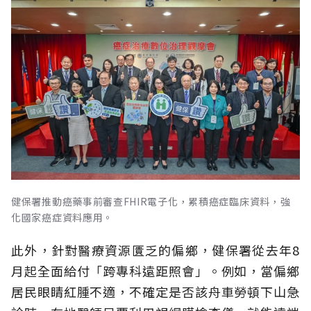
健保署推動癌藥事前審查FHIR電子化，累積癌症臨床資料，強
化國家癌症資料應用。
此外，針對醫療資源匱乏的偏鄉，健保署從去年8
月起全面給付「跨專科遠距照會」。例如，當偏鄉
居民眼睛紅腫不適，不確定是否該舟車勞頓下山急