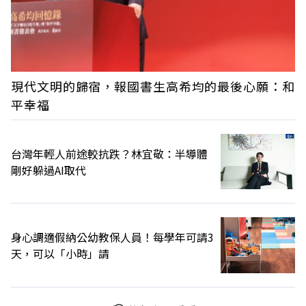
現代文明的歸宿，報國書生高希均的最後心願：和
平幸福
台灣年輕人前途較抗跌？林宜敬：半導體
剛好躲過AI取代
身心調適假納公幼教保人員！每學年可請3
天，可以「小時」請