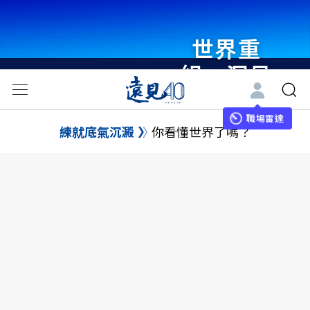
世界重
組・洞見
未來 與
世界領袖
職場雷達
練就底氣沉澱
你看懂世界了嗎？
同行