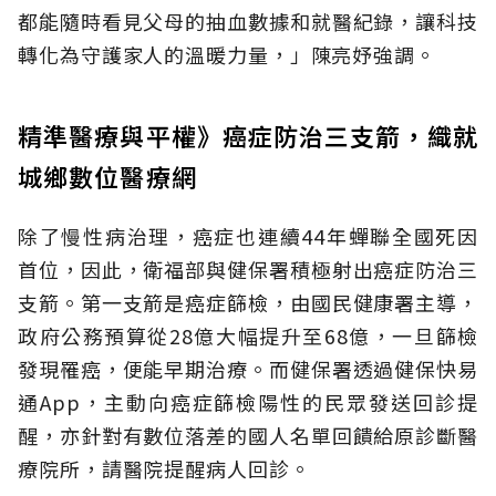
都能隨時看見父母的抽血數據和就醫紀錄，讓科技
轉化為守護家人的溫暖力量，」陳亮妤強調。
精準醫療與平權》癌症防治三支箭，織就
城鄉數位醫療網
除了慢性病治理，癌症也連續44年蟬聯全國死因
首位，因此，衛福部與健保署積極射出癌症防治三
支箭。第一支箭是癌症篩檢，由國民健康署主導，
政府公務預算從28億大幅提升至68億，一旦篩檢
發現罹癌，便能早期治療。而健保署透過健保快易
通App，主動向癌症篩檢陽性的民眾發送回診提
醒，亦針對有數位落差的國人名單回饋給原診斷醫
療院所，請醫院提醒病人回診。