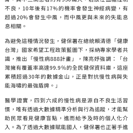
不良，10年後有17%的機率會發生神經病變，有
超過20%會發生中風，而中風更與未來的失能息
息相關。
為避免這種情況發生，健保署在總統賴清德「健康
台灣」國家希望工程政策藍圖下，採納專家學者共
識，推出「慢性病888計畫」，陳亮妤強調：「台
灣擁有覆蓋率高達99.9％的全民健保資料庫，這座
累積超過30年的數據金山，正是對抗慢性病與失
能海嘯的最強盾牌。」
醫學證實，四到六成的慢性病是源自不良生活習
慣，唯有透過大數據精準分析與行為追蹤，才能幫
助民眾看見健康盲點，進而給予及時的個人化介
入。為了透過大數據賦能國人，健保署也正著手進