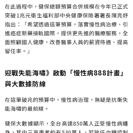
在此過程中，健保總額預算合併規模在今年已正式
突破1兆元衛生福利部中央健康保險署署長陳亮妤
指出：「希望透過這筆預算，落實慢性病治療、引
進癌症新藥接軌國際，提供更先進的醫療服務，全
面照顧國人健康，改善醫事人員的薪資待遇、提高
留任率。」
迎戰失能海嘯》啟動「慢性病888計畫」
與大數據防線
在這筆破兆的預算中，慢性病治理，無疑是抗衡失
能海嘯的最前線。
健保大數據顯示，全台高達850萬人正受慢性病纏
身，其中三高患者約有530萬人，若放任血糖控制