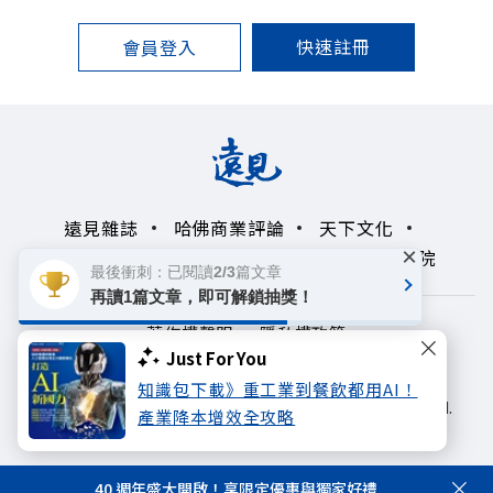
快速註冊
會員登入
遠見雜誌
哈佛商業評論
天下文化
×
未來親子學習平台
50+
領導影響力學院
最後衝刺：已閱讀2/3篇文章
再讀1篇文章，即可解鎖抽獎！
著作權聲明
隱私權政策
Just For You
Copyright© 1999~2026
知識包下載》重工業到餐飲都用AI！
遠見天下文化出版股份有限公司. All rights reserved.
產業降本增效全攻略
40 週年盛大開啟！享限定優惠與獨家好禮