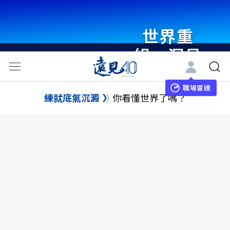
世界重
組・洞見
未來 與
世界領袖
職場雷達
練就底氣沉澱
你看懂世界了嗎？
同行