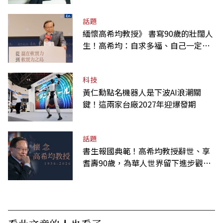
話題
緬懷高希均教授》 書寫90歲的壯闊人
生！高希均：自求多福、自己一定要
爭氣
科技
黃仁勳點名機器人是下波AI浪潮關
鍵！這兩家台廠2027年迎爆發期
話題
書生報國典範！高希均教授辭世、享
耆壽90歲，為華人世界留下進步觀念
的精神遺產