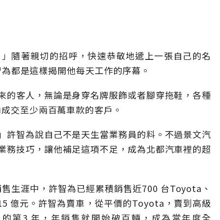
。」隨著親切的招呼，快速恭敬地遞上一張自己的名
員許智為都是這樣揭開他每天工作的序幕。
來的客人，無論是身穿名牌服飾或者腳穿拖鞋，各種
內成交至少兩百萬車款的客戶。
」許智為說自己不是天生當業務員的料。不過景文汽
業務技巧，讓他補足這項不足，成為北都汽車裡的超
售生涯中，許智為已經累積銷售近700 台Toyota、
過15 億元。許智為賣車，從平價的Toyota，賣到高級
ota 的第3 年，年銷售就開始破百輛，成為當年度全