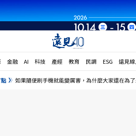
章
特輯
文章
大學升學、職涯攻略
遠
際
金融
AI
科技
產經
教育
民調
ESG
遠見線
國際
更
縣市施政調查全解析
金融
單
民調
盲點
如果隨便刷手機就能變厲害，為什麼大家還在為了
產經
電
好享生活
獨
專欄