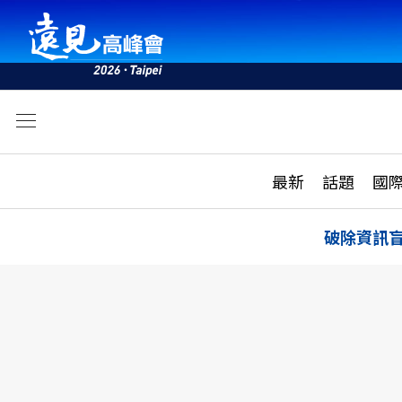
文
最新
最新
話題
國
雜誌目錄
活動
話題
AI
破除資訊
學堂
專題報導
科技
教育
遠見ON AIR
影音
合作