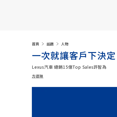
【遠見40週年慶】訂《遠見》贈實用家電3選1+暢銷好
首頁
話題
人物
一次就讓客戶下決定
Lexus汽車 總銷15億Top Sales許智為
方德琳
加入追蹤
方德琳