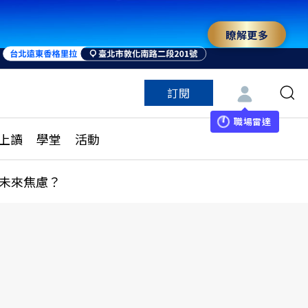
瞭解更多
訂閱
特色頻道
訂閱
見線上讀
ESG遠見
職場雷達
上讀
學堂
活動
多訂閱方案
城市學
刊購買
健康遠見
未來焦慮？
子報訂閱
華人精英論壇
享知識包
領導影響力學院