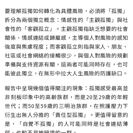
要理解孤獨如何轉化為具體風險，必須將「孤獨」
拆分為兩個獨立概念：情感性的「主觀孤獨」與社
會性的「客觀孤立」。主觀孤獨指缺乏想要的社會
關係、情感連結或歸屬感，主導個人對風險的感知
強度與焦慮程度；而客觀孤立則指與家人、朋友、
社區或社會網絡的接觸很少，與個人對風險的規劃
準備與支持資源有關，這兩者可能同時存在，也可
能彼此獨立，在無形中拉大人生風險的防護缺口。
報告中呈現幾個值得關注的現象：孤獨感受最高並
非刻板印象中的高齡族群，而是20至29歲的年輕
世代；而50至59歲的三明治族群，在照護壓力下
衍生出無人分擔的「責任型孤獨」。更值得留意的
是，「自覺不孤獨」的人可能同時是社會連結薄
弱、也較不易被辨識的一群。