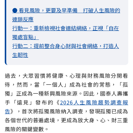
● 看見風險，更要及早準備 打破人生風險的
連鎖反應
行動一：重新檢視社會連結網絡，正視「自在
獨處盲點」
行動二：提前整合身心財與社會網絡，打造人
生韌性
過去，大眾習慣將健康、心理與財務風險分開看
待，然而，當「一個人」成為社會的常態，「孤
獨」正成為一種新興風險來源。因此，國泰人壽攜
手「遠見」發布的《
2026人生風險趨勢調查報
告
》，首次將孤獨風險納入調查，發現孤獨已成為
各個世代的普遍處境，更成為放大身、心、財三重
風險的關鍵變數。