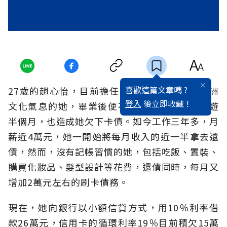
喜歡這篇文章嗎 ?
27歲的趙心怡，目前擔任科技業業務，熱愛歐洲
登入
後立即收藏 !
文化氣息的她，畢業後便花費10萬元到歐洲旅遊
半個月，也造成她欠下卡債。如今工作三年多，月
薪近4萬元，她一開始將每月收入的近一半拿去還
債，然而，沒有記帳習慣的她，包括吃飯、置裝、
購買化妝品、髮型設計等花費，還債同時，每月又
增加2萬元左右的刷卡債務。
現在，她向銀行以小額信貸方式，用10％利率借
款26萬元，信用卡的循環利率19％目前積欠15萬