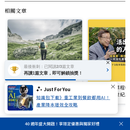
相關文章
×
最後衝刺：已閱讀2/3篇文章
再讀1篇文章，即可解鎖抽獎！
退休金規劃，5大風險你準備好
了嗎？理財專家李雪雯：「這階
買不起的「單程機
Just For You
段」最關鍵
響台灣近半世紀思
知識包下載》重工業到餐飲都用AI！
產業降本增效全攻略
40 週年盛大開啟！享限定優惠與獨家好禮
退休準備
退休金
退休
超高齡社會