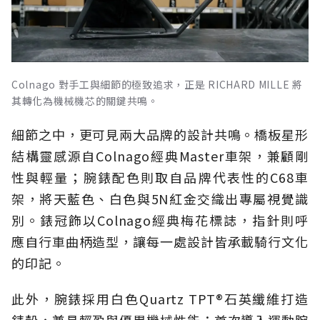
Colnago 對手工與細節的極致追求，正是 RICHARD MILLE 將
其轉化為機械機芯的關鍵共鳴。
細節之中，更可見兩大品牌的設計共鳴。橋板星形
結構靈感源自Colnago經典Master車架，兼顧剛
性與輕量；腕錶配色則取自品牌代表性的C68車
架，將天藍色、白色與5N紅金交織出專屬視覺識
別。錶冠飾以Colnago經典梅花標誌，指針則呼
應自行車曲柄造型，讓每一處設計皆承載騎行文化
的印記。
此外，腕錶採用白色Quartz TPT®石英纖維打造