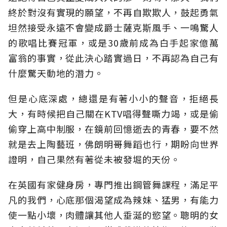
終於對沒有實現的願望，不再自欺欺人，鼓起勇氣
坦然接受永遠不會變成爵士薩克斯風手、一鳴驚人
的歌唱比賽冠軍，或是30歲前成為白手起家億萬
富翁的事實，從此決心踏實過日，不再認為自己有
什麼驚天動地的潛力。
但是心底深處，總還是有著小小的聲音，拒絕長
大，有時候把自己關在KTV唱得聲嘶力竭，或是偷
偷穿上高中制服，在鏡前回憶逝去的青春，要不然
就是去上陶藝班，佛朗明哥舞蹈也行，期盼向世界
證明，自己果然有著從未被發堀的天份。
在英國有家健身房，專門推出鋼管舞課程，滿足平
凡的我們，心底那個渴望成為辣妹、猛男，有能力
使一點小壞，肉體讓其他人垂涎的慾望。聰明的女