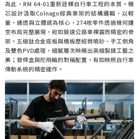
為此，RM 64-01重新詮釋自行車工程的本質。機
芯設計汲取Colnago經典車架的結構邏輯，以輕
量、通透與立體感為核心，274枚零件透過幾何鏤
空布局完整展現，宛如競速公路車裸露而精密的骨
架。五級鈦合金底板與橋板歷經微噴砂、手工倒角
及雙色PVD處理，細膩層次映襯出高級製錶工藝之
美；發條盒與陀飛輪的對稱配置，有如映照自行車
傳動系統的精密運作。