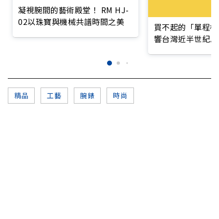
凝視腕間的藝術殿堂！ RM HJ-
02以珠寶與機械共譜時間之美
買不起的「單程機
響台灣近半世紀思
精品
工藝
腕錶
時尚