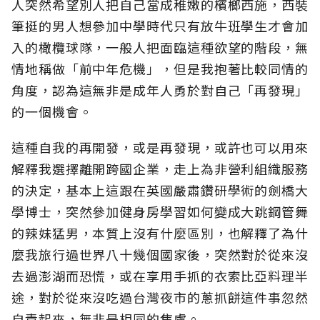
人突然希望別人把自己當成稚嫩的檳榔西施，西裝
筆挺的男人想參加中學時代只有放牛班學生才會加
入的橄欖球隊，一般人把面臨這種欲望的階段，無
情地稱做「前中年危機」，但是我抱著比較同情的
角度，認為這無非是成年人勇於對自己「再發現」
的一個機會。
這種自我的再開發，或是再發現，或許也可以用來
解釋我選擇離開跨國企業，走上為非營利組織服務
的決定，基本上這跟在英國嚴肅鑽研學術的劍橋大
學博士，突然參加健身房學習如何變成大跳鋼管舞
的辣妹猛男，本質上沒有什麼區別，也解釋了為什
麼我旅行過世界八十幾個國家後，突然對於從來沒
去過澎湖而恐慌，或在享用手抓的衣索比亞料理半
途，對於從來沒吃過台灣夜市的蔥抓餅這件事忽然
自責起來，無非是相同的焦慮。