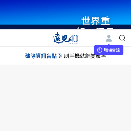
世界重
組・洞見
未來 與
世界領袖
職場雷達
破除資訊盲點
刷手機就能變厲害
同行