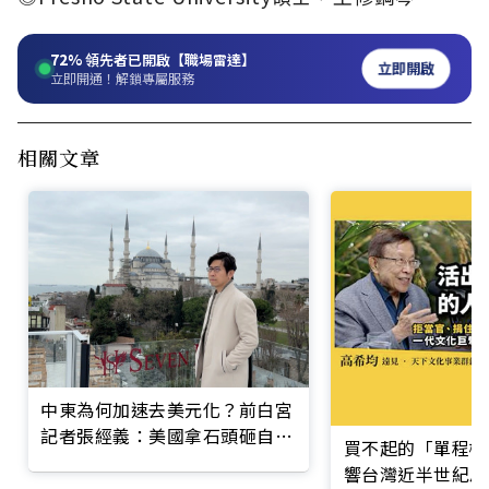
72%
領先者已開啟【職場雷達】
立即開啟
立即開通！解鎖專屬服務
相關文章
中東為何加速去美元化？前白宮
記者張經義：美國拿石頭砸自己
買不起的「單程機
的腳
響台灣近半世紀思