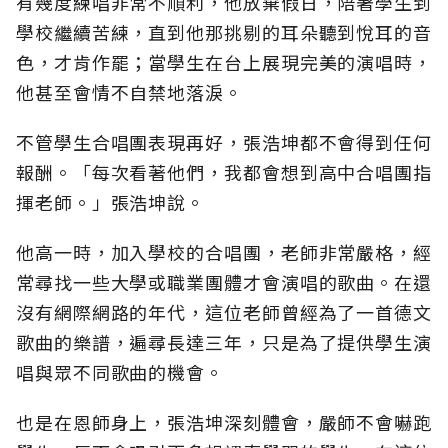
有幾度練唱非常不順利，他放棄假日，陪著學生到
學校繼續苦練，直到他那挑剔的耳朵聽到悅耳的音
色，才肯作罷；當學生在台上展現完美的演唱時，
他甚至會情不自禁地落淚。
不管學生合唱團表現再好，張浩坤都不會得到任何
報酬。「每次看著他們，我都會想到高中合唱團指
揮老師。」張浩坤說。
他高一時，加入學校的合唱團，老師非常嚴格，經
常尋找一些大學或職業團體才會演唱的歌曲。在還
沒有網際網路的年代，這位老師曾經為了一首德文
歌曲的樂譜，遍尋長達三年，只是為了提供學生演
唱與眾不同歌曲的機會。
也是在恩師身上，張浩坤深刻體會，嚴師不會嚇跑