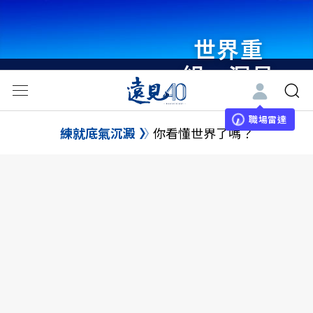
世界重
組・洞見
未來 與
世界領袖
職場雷達
練就底氣沉澱
你看懂世界了嗎？
同行