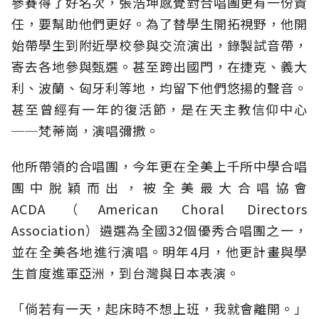
參賽得了好名次，張浩坤感覺對合唱團更有一份責
任，要幫助他們更好。為了替學生開拓視野，他開
始帶學生到附近學校參與交流演出，錄製試音帶，
寄去各地參與甄選。甚至跨出國門，在捷克、義大
利、波蘭、匈牙利等地，均留下他們悠揚的聲音。
甚至曾經有一年的復活節，是在天主教信仰中心
──梵蒂崗，演唱彌撒。
他所帶領的合唱團，今年更在全美上千所中學合唱
團中脫穎而出，被全美最大合唱協會
ACDA（American Choral Directors
Association）遴選為全國32個優秀合唱團之一，
並在全美各地進行演唱。明年4月，他更計畫與學
生首度進軍亞洲，到台灣與日本表演。
「倘若有一天，起床時不想上班，我就會離開。」