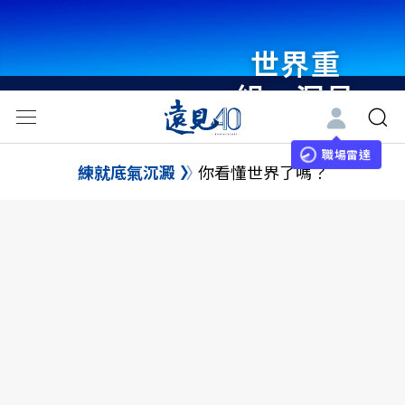
世界重
組・洞見
未來 與
世界領袖
職場雷達
練就底氣沉澱
你看懂世界了嗎？
同行