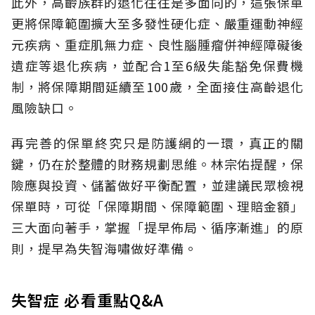
此外，高齡族群的退化往往是多面向的，這張保單
更將保障範圍擴大至多發性硬化症、嚴重運動神經
元疾病、重症肌無力症、良性腦腫瘤併神經障礙後
遺症等退化疾病，並配合1至6級失能豁免保費機
制，將保障期間延續至100歲，全面接住高齡退化
風險缺口。
再完善的保單終究只是防護網的一環，真正的關
鍵，仍在於整體的財務規劃思維。
林宗佑提醒，保
險應與投資、儲蓄做好平衡配置，並建議民眾檢視
保單時，可從「保障期間、保障範圍、理賠金額」
三大面向著手，掌握「提早佈局、循序漸進」的原
則，提早為失智海嘯做好準備。
失智症 必看重點Q&A