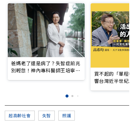
爸媽老了還是病了？失智症前兆
別輕忽！神內專科醫師王培寧呼
買不起的「單程機
籲把握大腦黃金期
響台灣近半世紀思
超高齡社會
失智
照護