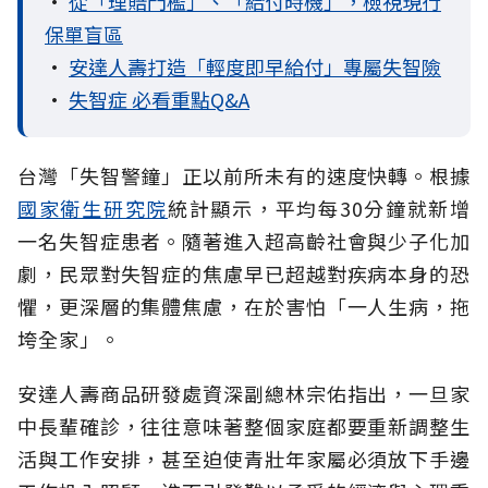
•
從「理賠門檻」、「給付時機」，檢視現行
保單盲區
•
安達人壽打造「輕度即早給付」專屬失智險
•
失智症 必看重點Q&A
台灣「失智警鐘」正以前所未有的速度快轉。根據
國家衛生研究院
統計顯示，平均每30分鐘就新增
一名失智症患者。隨著進入超高齡社會與少子化加
劇，民眾對失智症的焦慮早已超越對疾病本身的恐
懼，更深層的集體焦慮，在於害怕「一人生病，拖
垮全家」。
安達人壽商品研發處資深副總林宗佑指出，一旦家
中長輩確診，往往意味著整個家庭都要重新調整生
活與工作安排，甚至迫使青壯年家屬必須放下手邊