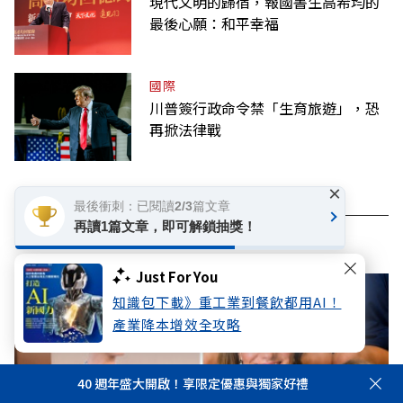
現代文明的歸宿，報國書生高希均的
最後心願：和平幸福
國際
川普簽行政命令禁「生育旅遊」，恐
再掀法律戰
×
最後衝刺：已閱讀2/3篇文章
再讀1篇文章，即可解鎖抽獎！
看此文章的人也看了..
Just For You
知識包下載》重工業到餐飲都用AI！
產業降本增效全攻略
40 週年盛大開啟！享限定優惠與獨家好禮