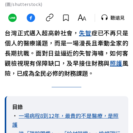
(圖/shutterstock)
聽遠見
台灣正式邁入超高齡社會，
失智
症已不再只是
個人的醫療議題，而是一場漫長且牽動全家的
長期抗戰。面對日益逼近的失智海嘯，如何客
觀檢視現有保障缺口，及早接住財務與
照護
風
險，已成為全民必修的財務課題。
目錄
•
一場病程8到12年，最貴的不是醫療，是照
護