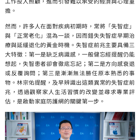
工作投入照顧，進而引發難以承受的經濟與心理重
擔。
然而，許多人在面對疾病初期時，常將「失智症」
與「正常老化」混為一談，因而錯失失智症早期治
療與延緩退化的黃金時機。失智症前兆主要具備三
大特徵：第一是缺乏病識感，一般健忘經提醒仍能
想起，失智患者卻會徹底忘記；第二是方向感衰退
或反覆詢問；第三是漸漸無法勝任原本熟悉的事
物。林宗佑提醒，及早辨識出這類異常的失智症前
兆，透過觀察家人生活習慣的改變並尋求專業評
估，是啟動家庭防護網的關鍵第一步。