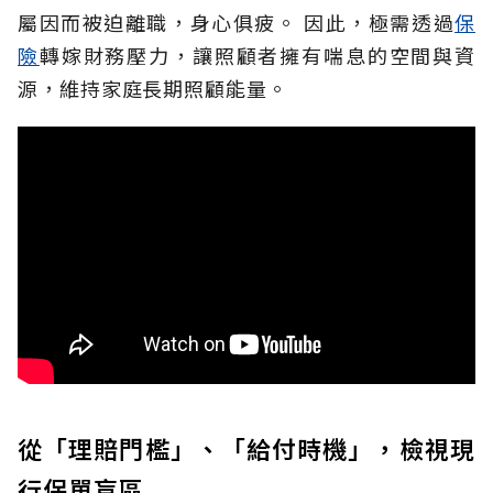
屬因而被迫離職，身心俱疲。
因此，極需透過
保
險
轉嫁財務壓力，讓照顧者擁有喘息的空間與資
源，維持家庭長期照顧能量。
從「理賠門檻」、「給付時機」，檢視現
行保單盲區