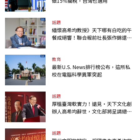
徵15％關稅，台灣也適用
話題
緬懷高希均教授》天下哪有白吃的午
餐成絕響！聯合報前社長張作錦還原
「經典名言」由來
教育
最新U.S. News排行榜公布，這所私
校在電腦科學異軍突起
話題
厚植臺灣軟實力！遠見‧天下文化創
辦人高希均辭世，文化部將呈請總統
明令褒揚
話題