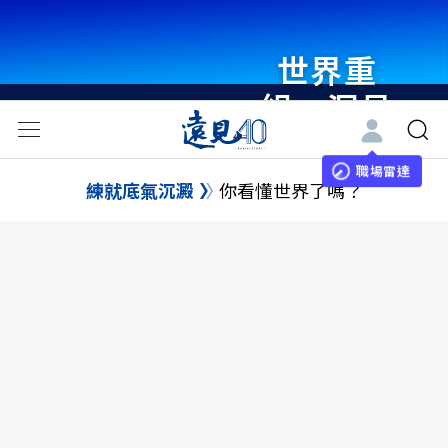
世界重
組・洞見
未來 與
世界領袖
職場雷達
練就底氣沉澱
你看懂世界了嗎？
同行