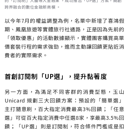
的「訂閱制」大膽導入金融業 ，成功推出「UP選」方案，開創
跨界融合的數位金融新商模 。
以今年7月的權益調整為例，名單中新增了喜鴻假
期、鳳凰旅遊等實體旅行社通路，正是因為先前的
「領取優惠」的活動數據顯示，實體團客購買高單
價套裝行程的需求強勁，進而主動讓回饋更貼近消
費者的實際需求。
首創訂閱制「UP選」，提升黏著度
另一方面，為滿足不同客群的消費型態，玉山
Unicard 規劃三大回饋方案：預設的「簡單選」
主打隨意刷，百大指定消費最高3%回饋；「任意
選」可從百大指定消費中任選8家，享最高3.5%回
饋；「UP選」則是訂閱制，符合條件門檻或是扣