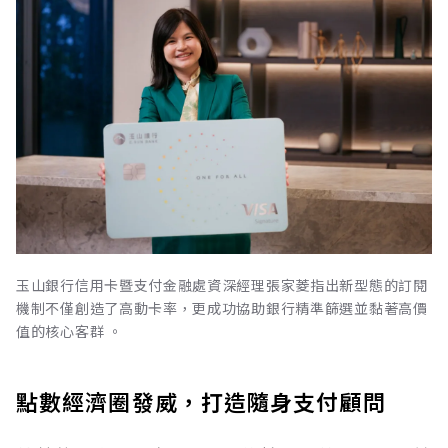
玉山銀行信用卡暨支付金融處資深經理張家菱指出新型態的訂閱
機制不僅創造了高動卡率，更成功協助銀行精準篩選並黏著高價
值的核心客群 。
點數經濟圈發威，打造隨身支付顧問