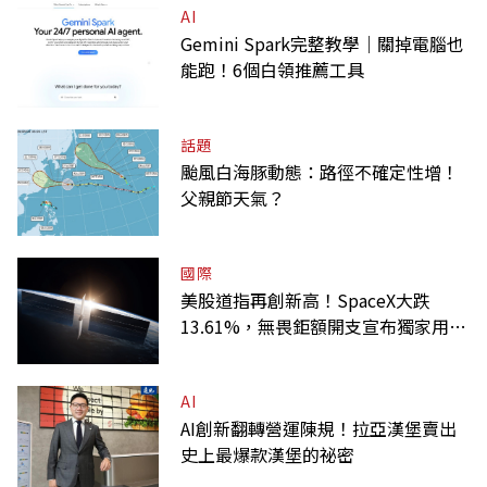
AI
Gemini Spark完整教學｜關掉電腦也
能跑！6個白領推薦工具
話題
颱風白海豚動態：路徑不確定性增！
父親節天氣？
國際
美股道指再創新高！SpaceX大跌
13.61%，無畏鉅額開支宣布獨家用輝
達
AI
AI創新翻轉營運陳規！拉亞漢堡賣出
史上最爆款漢堡的祕密