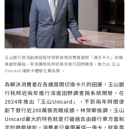
玉山銀行資深副總經理林榮華發現消費者面對「滿手卡片」的選
擇疲勞痛點，率領團隊耗時近兩年進行田野調查，致力以 玉山
Unicard 讓刷卡體驗化繁為簡 。
為解決消費者在各通路間切換卡片的困擾，玉山銀
行耗時近兩年進行深度田野調查與系統開發，在
2024年推出「玉山Unicard」，不到兩年時間便
創下發行近200萬張亮眼成績。林榮華強調，玉山
Unicard最大的特色就是打破過去由銀行單方面制
定的遊戲規則，消費者只需帶著這一張卡，就能靠