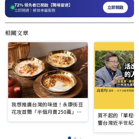
72%
領先者已開啟【職場雷達】
立即開啟
立即開通！解鎖專屬服務
相關文章
我想推廣台灣的味道！永康街豆
花攻首爾「半個月賣250萬」讓
買不起的「單程機
韓國人大排長龍
響台灣近半世紀思