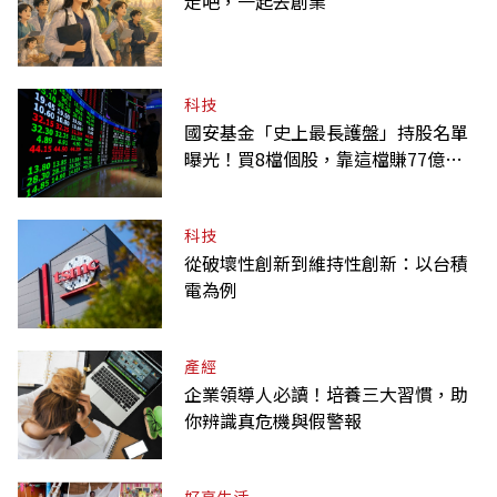
走吧，一起去創業
科技
國安基金「史上最長護盤」持股名單
曝光！買8檔個股，靠這檔賺77億最
多
科技
從破壞性創新到維持性創新：以台積
電為例
產經
企業領導人必讀！培養三大習慣，助
你辨識真危機與假警報
好享生活