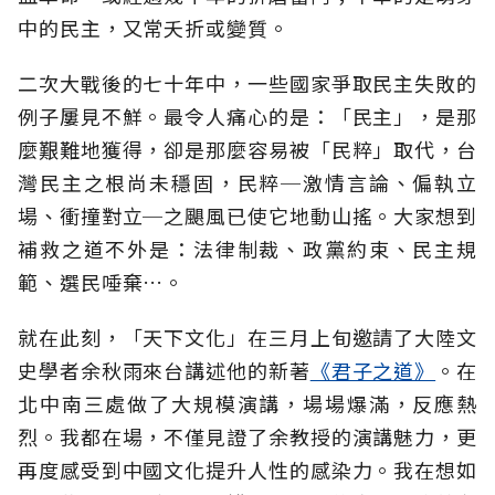
中的民主，又常夭折或變質。
二次大戰後的七十年中，一些國家爭取民主失敗的
例子屢見不鮮。最令人痛心的是：「民主」，是那
麼艱難地獲得，卻是那麼容易被「民粹」取代，台
灣民主之根尚未穩固，民粹─激情言論、偏執立
場、衝撞對立─之颶風已使它地動山搖。大家想到
補救之道不外是：法律制裁、政黨約束、民主規
範、選民唾棄…。
就在此刻，「天下文化」在三月上旬邀請了大陸文
史學者余秋雨來台講述他的新著
《君子之道》
。在
北中南三處做了大規模演講，場場爆滿，反應熱
烈。我都在場，不僅見證了余教授的演講魅力，更
再度感受到中國文化提升人性的感染力。我在想如