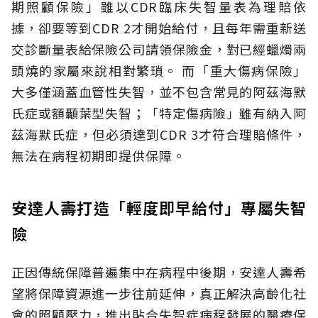
期照顧保險」雖以CDR臨床失智量表為理賠依
據，卻要等到CDR 2才開始給付，且每年需重新送
交診斷量表給保險公司請領保險金，對已經蠟燭兩
頭燒的家屬來說相對繁瑣。
而「重大傷病保險」
大多僅涵蓋血管性失智，並不包含常見的阿茲海默
氏症或額顳葉型失智；「特定傷病險」雖有納入阿
茲海默氏症，但必須達到CDR 3才符合理賠條件，
無法在病程初期即提供保障。
安達人壽打造「輕度即早給付」專屬失智
險
正因傳統保障普遍集中在病程中後期，安達人壽希
望將保障資源進一步往前延伸，真正解決高齡化社
會的照顧壓力，推出貼合失智症病程發展的醫療保