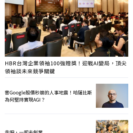
HBR台灣企業領袖100強贈獎！迎戰AI變局，頂尖
領袖談未來競爭關鍵
害Google股價秒崩的人事地震！哈薩比斯
為何堅持實現AGI？
走吧，一起去創業