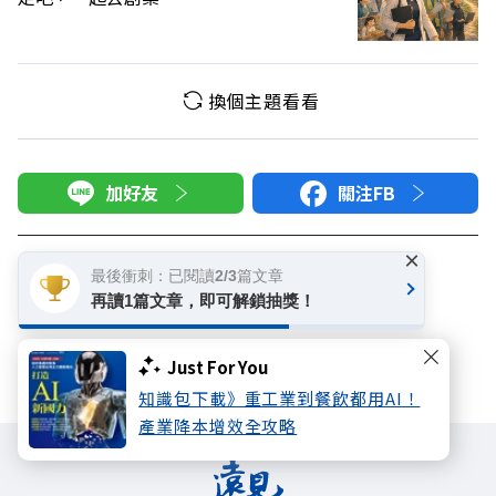
換個主題看看
加好友
關注FB
登入網站會員
×
最後衝刺：已閱讀2/3篇文章
享受更多個人化的會員服務
再讀1篇文章，即可解鎖抽獎！
快速註冊
會員登入
Just For You
知識包下載》重工業到餐飲都用AI！
產業降本增效全攻略