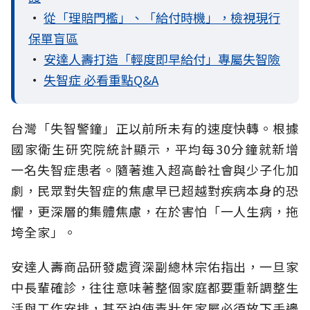
•
從「理賠門檻」、「給付時機」，檢視現行
保單盲區
•
安達人壽打造「輕度即早給付」專屬失智險
•
失智症 必看重點Q&A
台灣「失智警鐘」正以前所未有的速度快轉。根據
國家衛生研究院統計顯示，平均每30分鐘就新增
一名失智症患者。隨著進入超高齡社會與少子化加
劇，民眾對失智症的焦慮早已超越對疾病本身的恐
懼，更深層的集體焦慮，在於害怕「一人生病，拖
垮全家」。
安達人壽商品研發處資深副總林宗佑指出，一旦家
中長輩確診，往往意味著整個家庭都要重新調整生
活與工作安排，甚至迫使青壯年家屬必須放下手邊