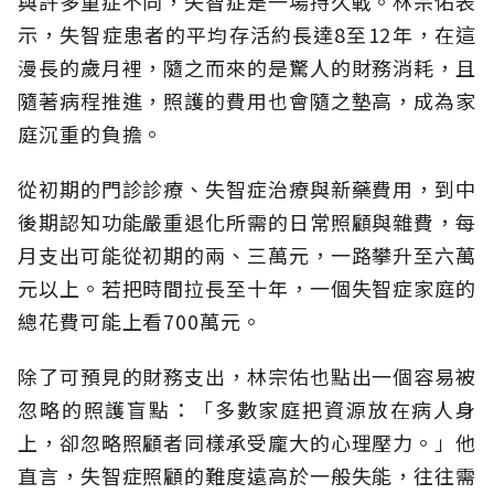
與許多重症不同，失智症是一場持久戰。林宗佑表
示，失智症患者的平均存活約長達8至12年，在這
漫長的歲月裡，隨之而來的是驚人的財務消耗，且
隨著病程推進，照護的費用也會隨之墊高，成為家
庭沉重的負擔。
從初期的門診診療、失智症治療與新藥費用，到中
後期認知功能嚴重退化所需的日常照顧與雜費，每
月支出可能從初期的兩、三萬元，一路攀升至六萬
元以上。若把時間拉長至十年，一個失智症家庭的
總花費可能上看700萬元。
除了可預見的財務支出，林宗佑也點出一個容易被
忽略的照護盲點：「多數家庭把資源放在病人身
上，卻忽略照顧者同樣承受龐大的心理壓力。」他
直言，失智症照顧的難度遠高於一般失能，往往需