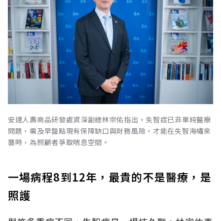
安達人壽商品研發處資深副總林宗佑指出，失智症已非單純醫療
問題，需及早盤點現有保障缺口與財務風險，才能在失智海嘯來
襲時，為照顧者爭取喘息空間。
一場病程8到12年，最貴的不是醫療，是
照護