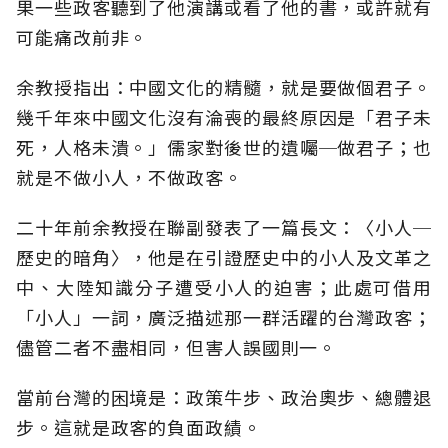
果一些政客聽到了他演講或看了他的書，或許就有
可能痛改前非。
余教授指出：中國文化的精髓，就是要做個君子。
幾千年來中國文化沒有淪喪的最終原因是「君子未
死，人格未潰。」儒家對後世的遺囑─做君子；也
就是不做小人，不做政客。
二十年前余教授在聯副發表了一篇長文：〈小人─
歷史的暗角〉，他是在引證歷史中的小人及文革之
中、大陸知識分子遭受小人的迫害；此處可借用
「小人」一詞，廣泛描述那一群活躍的台灣政客；
儘管二者不盡相同，但害人誤國則一。
當前台灣的困境是：政策牛步、政治奧步、總體退
步。這就是政客的負面政績。