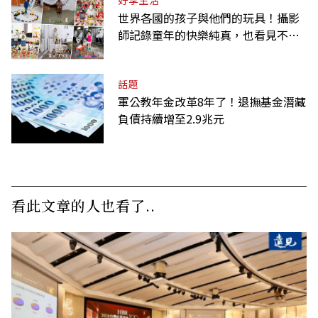
世界各國的孩子與他們的玩具！攝影
師記錄童年的快樂純真，也看見不同
背景與文化
話題
軍公教年金改革8年了！退撫基金潛藏
負債持續增至2.9兆元
看此文章的人也看了..