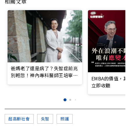
相關文章
爸媽老了還是病了？失智症前兆
別輕忽！神內專科醫師王培寧呼
EMBA的價值，
籲把握大腦黃金期
立即收聽
超高齡社會
失智
照護