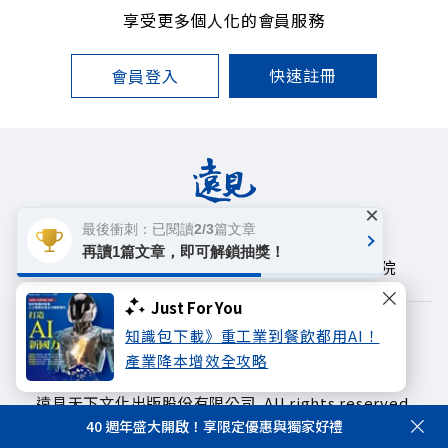
享受更多個人化的會員服務
快速註冊
會員登入
×
最後衝刺：已閱讀2/3篇文章
遠見雜誌
哈佛商業評論
天下文化
再讀1篇文章，即可解鎖抽獎！
未來親子學習平台
50+
領導影響力學院
Just For You
著作權聲明
隱私權政策
知識包下載》重工業到餐飲都用AI！
產業降本增效全攻略
Copyright© 1999~2026
遠見天下文化出版股份有限公司. All rights reserved.
40 週年盛大開啟！享限定優惠與獨家好禮