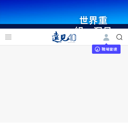
瞭解更多
世界重
組・洞見
未來 與
職場雷達
世界領袖
同行