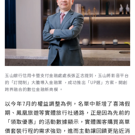
玉山銀行信用卡暨支付金融處處長張正志提到，玉山將影音平台
的「訂閱制」大膽導入金融業 ，成功推出「UP選」方案，開創
跨界融合的數位金融新商模 。
以今年7月的權益調整為例，名單中新增了喜鴻假
期、鳳凰旅遊等實體旅行社通路，正是因為先前的
「領取優惠」的活動數據顯示，實體團客購買高單
價套裝行程的需求強勁，進而主動讓回饋更貼近消