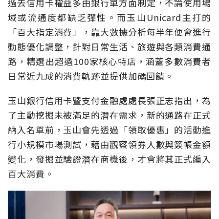
過去信用卡權益多由銀行單方面制定，不論使用場
域或流通度都缺乏彈性。而玉山Unicard主打的
「百大指定消費」，靠大數據分析每半年便會進行
動態優化調整，針對日常生活、旅遊與各類消費通
路，精選出超過100家核心特店，涵蓋多數消費者
日常近九成的消費軌跡並提供加碼回饋。
玉山銀行信用卡暨支付金融處處長張正志指出，為
了主動挖掘未被滿足的潛在需求，新的通路在正式
納入名單前，玉山會先透過「領取優惠」的活動進
行小規模市場測試，藉由觀察領券人數與簽帳金額
變化，發掘並驗證潛在商機後，才會將其正式編入
百大消費。