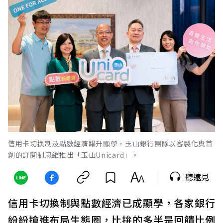
信用卡切換制及點數經濟躍升顯學，玉山銀行團隊以客製化與首
創的訂閱制思維推出「玉山Unicard」。
聽遠見
信用卡切換制與點數經濟已成顯學，各家銀行
紛紛搶進布局生態圈，比拚的多半是回饋比例