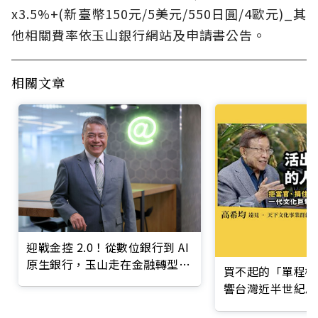
x3.5%+(新臺幣150元/5美元/550日圓/4歐元)_其
他相關費率依玉山銀行網站及申請書公告。
相關文章
迎戰金控 2.0！從數位銀行到 AI
原生銀行，玉山走在金融轉型最
買不起的「單程機
前線
響台灣近半世紀思