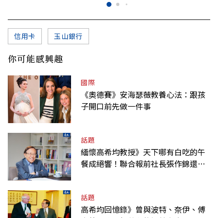
信用卡
玉山銀行
你可能感興趣
國際
《奧德賽》安海瑟薇教養心法：跟孩
子開口前先做一件事
話題
緬懷高希均教授》天下哪有白吃的午
餐成絕響！聯合報前社長張作錦還原
「經典名言」由來
話題
高希均回憶錄》曾與波特、奈伊、傅