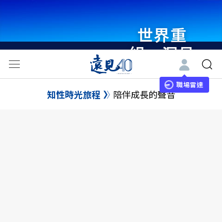
世界重
組・洞見
未來 與
世界領袖
職場雷達
知性時光旅程
陪伴成長的聲音
同行