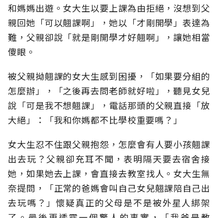
和媽媽出遊。女大生以要上課為由拒絕，沒想到父
親回她「可以翹課啊」，她以「才剛開學」表達為
難，父親卻說「就是剛開學才好翹啊」，讓她相當
傻眼。
被父親拗翹課的女大生感到困擾，「如果要分組的
怎麼辦」，「之後再去問老師就好啦」，聽見女兒
說「可是我不想翹課」，電話那頭的父親直接「放
大絕」：「我和你媽都不比學校重要嗎？」
女大生忍不住跟父親抱怨，怎麼會有人要小孩翹課
出去玩？父親卻充耳不聞，表明隔天要去宿舍接
她，如果她去上課，會直接去教室找人。女大生無
奈提問，「正常的爸媽會叫自己女兒翹課陪自己出
去玩嗎？」懷疑真正的父母是不是被外星人綁架
了。最後更透露一個驚人的事實，「我爸是教