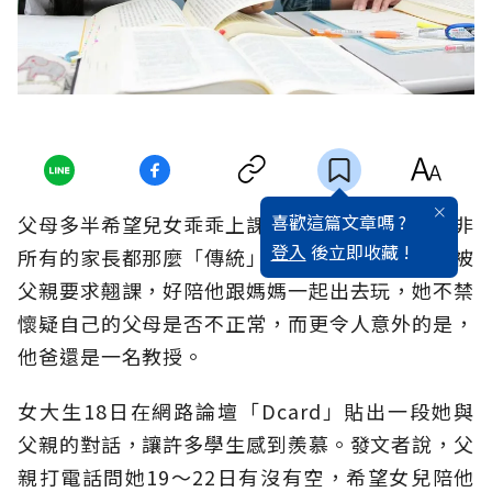
喜歡這篇文章嗎 ?
父母多半希望兒女乖乖上課、認真念書，不過並非
登入
後立即收藏 !
所有的家長都那麼「傳統」。一名女大學生抱怨被
父親要求翹課，好陪他跟媽媽一起出去玩，她不禁
懷疑自己的父母是否不正常，而更令人意外的是，
他爸還是一名教授。
女大生18日在網路論壇「Dcard」貼出一段她與
父親的對話，讓許多學生感到羨慕。發文者說，父
親打電話問她19～22日有沒有空，希望女兒陪他