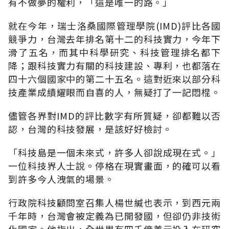
有不做夢的權利，「這是唯一的路。」
就在今年，瑞士洛桑國際管理學院(IMD)評比各國
競爭力，台灣去年排名第十二的科技實力，今年下
滑了五名，而其中科學研究、科技管理排名都下
降；跟科技實力有關的科技建設、專利，也都落在
四十六個國家中的第二十五名。這對近來以部分科
技產業成績耀眼而自喜的人，無疑打了一記悶棍。
儘管各界對IMD的評比數字有所質疑，卻都難以否
認，台灣的科技發展，是該好好檢討。
「科技島是一個未來式，許多人卻說成現在式。」
一位科技界人士說。停格在現實畫面，的確可以看
到許多今人洩氣的場景。
行政院科技顧問室召集人楊世緘也表示，到西元兩
千年時，台灣會被定義為已開發國，但卻仍非技術
化國家。他指出，全世界有四千億美元投入在研究