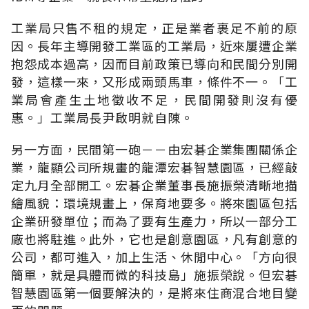
工業局只售不租的規定，正是業者裹足不前的原
因。長年主導開發工業區的工業局，近來屢遭企業
抱怨成本過高，因而目前政策已導向和民間分別開
發，這樣一來，又形成兩頭馬車，條件不一。「工
業局會產生土地徵收不足，民間開發則沒有優
惠。」工業局長尹啟明就自陳。
另一方面，民間第一砲－－由宏碁企業集團關係企
業，龍顯公司所規畫的龍潭宏碁智慧園區，已經敲
定九月全部開工。宏碁企業董事長施振榮清晰地描
繪風貌：環境規畫上，保育地要多。將來園區包括
企業研發單位；而為了要有生產力，所以一部分工
廠也將駐進。此外，它也是創意園區，凡有創意的
公司，都可進入，加上生活、休閒中心。「方向很
簡單，就是具體而微的科技島」施振榮說。但宏碁
智慧園區第一個要解決的，是將來住商混合地目變