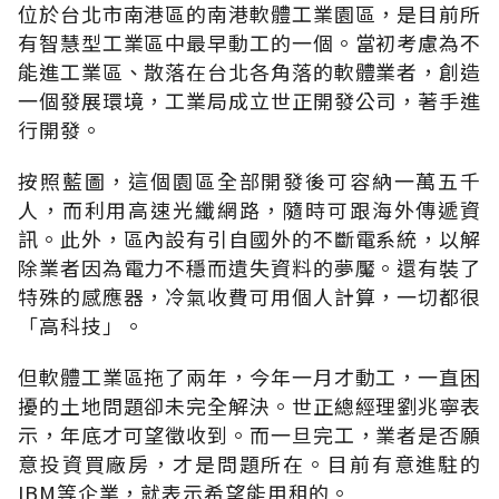
位於台北市南港區的南港軟體工業園區，是目前所
有智慧型工業區中最早動工的一個。當初考慮為不
能進工業區、散落在台北各角落的軟體業者，創造
一個發展環境，工業局成立世正開發公司，著手進
行開發。
按照藍圖，這個園區全部開發後可容納一萬五千
人，而利用高速光纖網路，隨時可跟海外傳遞資
訊。此外，區內設有引自國外的不斷電系統，以解
除業者因為電力不穩而遺失資料的夢魘。還有裝了
特殊的感應器，冷氣收費可用個人計算，一切都很
「高科技」。
但軟體工業區拖了兩年，今年一月才動工，一直困
擾的土地問題卻未完全解決。世正總經理劉兆寧表
示，年底才可望徵收到。而一旦完工，業者是否願
意投資買廠房，才是問題所在。目前有意進駐的
IBM等企業，就表示希望能用租的。