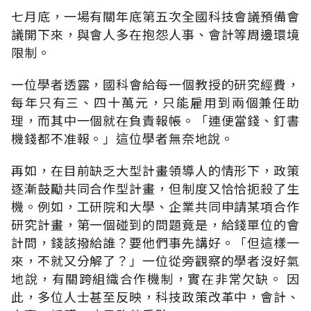
七月底，一場有關年底第五次全國科技會議預備會
議開下來，與會人多在抱怨人事、會計等周邊環境
限制。
一位學者透露，國科會給每一個教授的研究經費，
每年只有三、四十萬元，只能雇用到兩個兼任助
理，而其中一個就在負責報帳。「連便當錢、釘書
機錢都不准報。」這位學者無奈地說。
再如，在目前缺乏大型計畫領導人的情形下，政策
逐漸鼓勵共同合作型計畫，但制度又恰恰扼殺了生
機。例如，工研院和大學、企業共同申請某項合作
研究計畫，第一個碰到的問題竟是，給錢單位的會
計問，錢該撥給誰？要他們事先講好。「但這樣一
來，不就又分解了？」一位從旁觀察的學者沒好氣
地說，有關跨組織合作機制，實在非常欠缺。 因
此，多位人士甚至反映，科技政策改革中，會計、