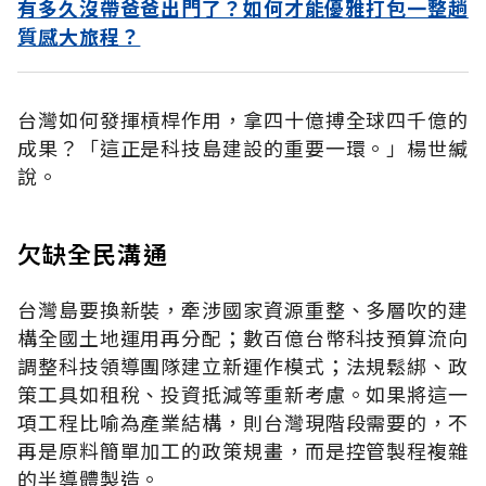
有多久沒帶爸爸出門了？如何才能優雅打包一整趟
質感大旅程？
台灣如何發揮槓桿作用，拿四十億搏全球四千億的
成果？「這正是科技島建設的重要一環。」楊世緘
說。
欠缺全民溝通
台灣島要換新裝，牽涉國家資源重整、多層吹的建
構全國土地運用再分配；數百億台幣科技預算流向
調整科技領導團隊建立新運作模式；法規鬆綁、政
策工具如租稅、投資抵減等重新考慮。如果將這一
項工程比喻為產業結構，則台灣現階段需要的，不
再是原料簡單加工的政策規畫，而是控管製程複雜
的半導體製造。