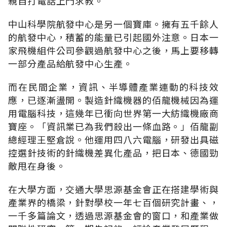
親自打電話上門求教。
中山科學院航發中心是另一個寶庫。擁有五千餘人
的航發中心，積蓄的能量已引起國外注意。日本一
家飛機組件公司參觀過航發中心之後，馬上要移轉
一部分產品給航發中心生產。
而在民間企業，資訊、半導體產業連動的科技效
應，已逐漸盪開。製造針織機器的佰龍機械因為運
用電腦科技，這幾年已衝向世界第一大紡織機廠商
寶座。「資訊業已為我們殺出一條血路。」佰龍副
總經理王堅倉說。他運用四八六電腦，研發出具磁
控選針技術的針織機差異化產品，把日本、德國勁
敵甩在身後。
在大學方面，交通大學思源基金會正在搭建學術與
產業界的橋梁，針對學校一年七百個研究計畫、，
一千多篇論文，透過思源基金會的窗口，和產業做